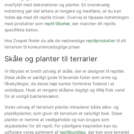
overfyldt med dekorationer og planter. En overskuelig
indretning gør det lettere at rengøre og medfører, at du kan
holde øje med dit reptils trivsel. Overvej at tilpasse indretningen
med produkter som
reptil tilbehør
, der matcher dit reptils
specifikke behov.
Hos Zoopet finder du alle de nødvendige
reptilprodukter
til dit
terrarium til konkurrencedygtige priser.
Skåle og planter til terrarier
Vi tilbyder et bredt udvalg af skåle, der er designet til reptiler.
Disse skåle er særligt gode til levende foder som orme og
fårekyllinger, da deres høje kanter forhindrer foderet i at
undslippe. Husk at rengøre skålene dagligt og tilføj frisk vand
for at undgå bakterievækst.
Vores udvalg af terrarium planter inkluderer både silke- og
plastikplanter, som giver dit terrarium et naturligt look. Disse
planter er nemme at vedligeholde og kan bruges som
skjulesteder for dit reptil. For yderligere inspiration kan du
udforske vores sortiment af
reptilbundlag
, der kan give terrariet