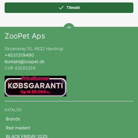
Tilmeld
ZooPet Aps
Skramsvej 10, 4622 Havdrup
+4531319490
Kontakt@zoopet.dk
CVR 42092258
KATALOG
Brands
Red maden!
BLACK FRIDAY 2025