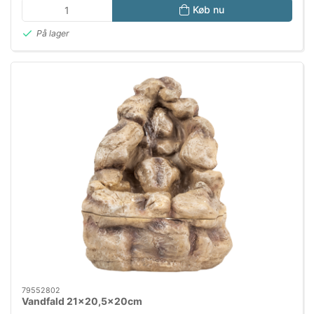
Køb nu
På lager
79552802
Vandfald 21x20,5x20cm