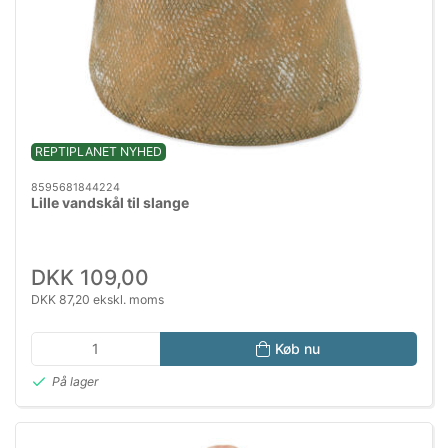
REPTIPLANET NYHED
8595681844224
Lille vandskål til slange
DKK 109,00
DKK 87,20 ekskl. moms
Køb nu
På lager