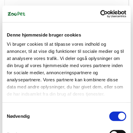
015561229326
Exoterra hule, Large 11x20,5x25,5 cm
Denne hjemmeside bruger cookies
Vi bruger cookies til at tilpasse vores indhold og
DKK 129,00
annoncer, til at vise dig funktioner til sociale medier og til
DKK 103,20 ekskl. moms
at analysere vores trafik. Vi deler også oplysninger om
din brug af vores hjemmeside med vores partnere inden
Køb nu
for sociale medier, annonceringspartnere og
analysepartnere. Vores partnere kan kombinere disse
På lager
data med andre oplysninger, du har givet dem, eller som
de har indsamlet fra din brug af deres tjenester.
Samtykkevalg
Nødvendig