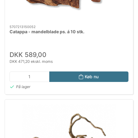
5707213150052
Catappa - mandelblade ps. á 10 stk.
DKK 589,00
DKK 471,20 ekskl. moms
Køb nu
På lager