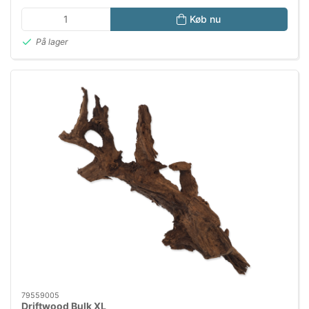
Køb nu
På lager
79559005
Driftwood Bulk XL