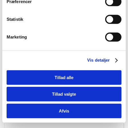
Præferencer
Statistik
Marketing
5707213150038
Trærod medium 25-33 cm. ps. á 15 stk.
Vis detaljer
Tillad alle
DKK 829,00
DKK 663,20 ekskl. moms
Tillad valgte
Køb nu
Afvis
På lager