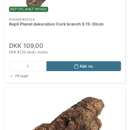
REPTIPLANET NYHED
8595681850324
Repti Planet dekoration Cork branch S 15-30cm
DKK 109,00
DKK 87,20 ekskl. moms
Køb nu
På lager