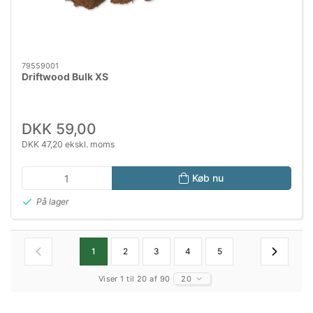
79559001
Driftwood Bulk XS
DKK 59,00
DKK 47,20 ekskl. moms
Køb nu
På lager
1
2
3
4
5
Viser 1 til 20 af 90
20