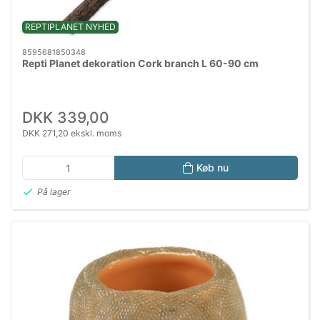
REPTIPLANET NYHED
8595681850348
Repti Planet dekoration Cork branch L 60-90 cm
DKK 339,00
DKK 271,20 ekskl. moms
Køb nu
På lager