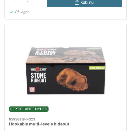
Køb nu
På lager
REPTIPLANET NYHED
8595681844323
Hookable multi-levels hideout