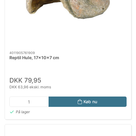
4011905761909
Reptil Hule, 17×10×7 cm
DKK 79,95
DKK 63,96 ekskl. moms
Køb nu
På lager