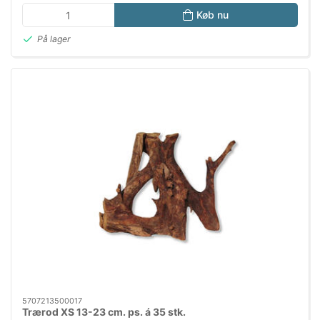
Køb nu
På lager
5707213500017
Trærod XS 13-23 cm. ps. á 35 stk.