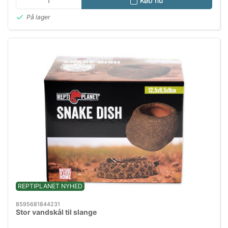
Køb nu
På lager
REPTIPLANET NYHED
8595681844231
Stor vandskål til slange