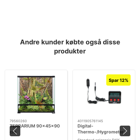
Andre kunder købte også disse
produkter
Spar 12%
79560260
4011905761145
TERRARIUM 90x45x90
Digital-
cm
Thermo-/Hygrometer,
fernfühlend