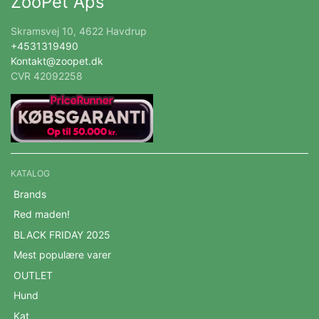
ZooPet Aps
Skramsvej 10, 4622 Havdrup
+4531319490
Kontakt@zoopet.dk
CVR 42092258
KATALOG
Brands
Red maden!
BLACK FRIDAY 2025
Mest populære varer
OUTLET
Hund
Kat