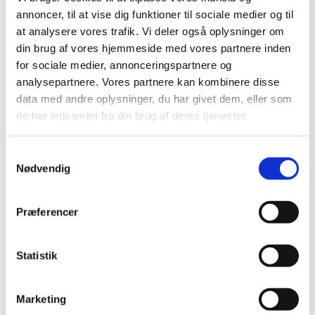
annoncer, til at vise dig funktioner til sociale medier og til
Spar 18%
Spar 11%
at analysere vores trafik. Vi deler også oplysninger om
din brug af vores hjemmeside med vores partnere inden
for sociale medier, annonceringspartnere og
analysepartnere. Vores partnere kan kombinere disse
data med andre oplysninger, du har givet dem, eller som
79581653
5705358883019
de har indsamlet fra din brug af deres tjenester.
Repti Planet Skildpadde
Diafarm Vit/min. pulver
Calcium 100 g –
t/fugle&krybdyr 75g
Calciumtilskud til
Standard salgspris DKK
Standard salgspris DKK
Samtykkevalg
Krybdyr og Skildpadder
49,00
99,95
Nødvendig
DKK 39,95
DKK 89,00
DKK 31,96 ekskl. moms
DKK 71,20 ekskl. moms
Præferencer
Køb nu
Køb nu
På lager
På lager
Statistik
Marketing