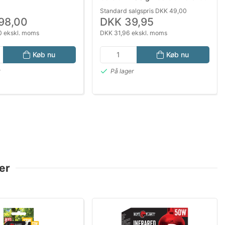
til Krybdyr og Skildpadder
Standard salgspris DKK 49,00
98,00
DKK 39,95
 ekskl. moms
DKK 31,96 ekskl. moms
Køb nu
Køb nu
r
På lager
er