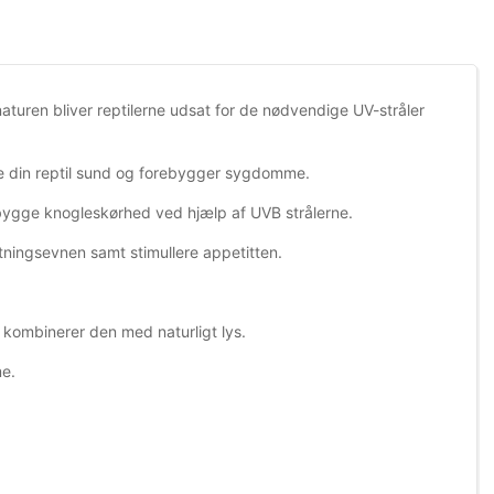
aturen bliver reptilerne udsat for de nødvendige UV-stråler
lde din reptil sund og forebygger sygdomme.
ebygge knogleskørhed ved hjælp af UVB strålerne.
antningsevnen samt stimullere appetitten.
u kombinerer den med naturligt lys.
me.