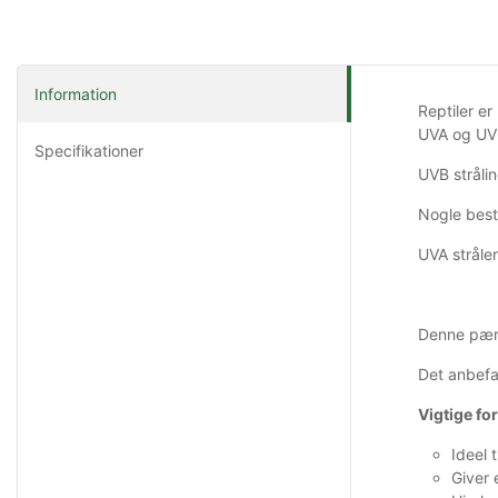
Information
Reptiler e
UVA og UVB
Specifikationer
UVB stråli
Nogle best
UVA stråler
Denne pære
Det anbefal
Vigtige fo
Ideel 
Giver 