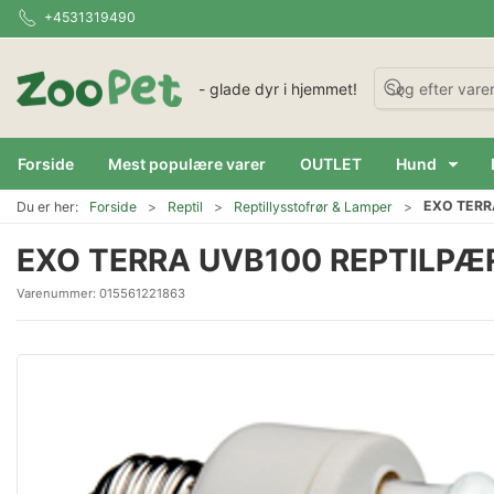
+4531319490
- glade dyr i hjemmet!
Forside
Mest populære varer
OUTLET
Hund
EXO TERR
Du er her:
Forside
Reptil
Reptillysstofrør & Lamper
EXO TERRA UVB100 REPTILPÆ
Varenummer:
015561221863