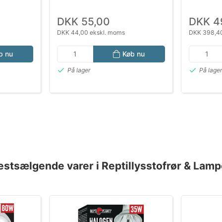
DKK 55,00
DKK 4
DKK 44,00 ekskl. moms
DKK 398,40
b nu
Køb nu
På lager
På lage
estsælgende varer i Reptillysstofrør & Lamp