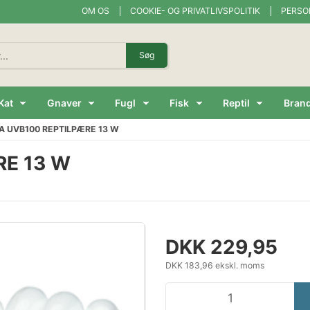
OM OS
COOKIE- OG PRIVATLIVSPOLITIK
PERSO
Søg
Kat
Gnaver
Fugl
Fisk
Reptil
Bran
A UVB100 REPTILPÆRE 13 W
RE 13 W
DKK 229,95
DKK 183,96 ekskl. moms