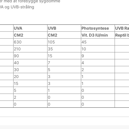
er med at forebygge sygdomme
A og UVB-stråling
UVA
UVB
Photosyntese
UVB Ra
CM2
CM2
Vit. D3 IU/min
Reptil
630
105
45
210
35
10
90
15
9
40
7
4
30
5
2
20
3
1
15
3
1
5
1
0
2
0
0
0
0
0