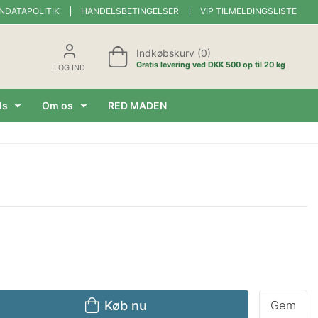
NDATAPOLITIK
HANDELSBETINGELSER
VIP TILMELDINGSLISTE
Indkøbskurv (0)
Gratis levering ved DKK 500 op til 20 kg
LOG IND
ds
Om os
RED MADEN
Køb nu
Gem