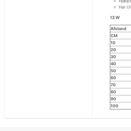
Hjælp
Har UV
13 W
Afstand
CM
10
20
30
40
50
60
70
80
90
100