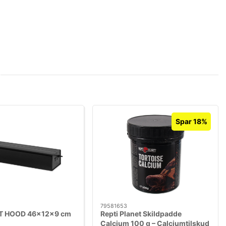
Spar 18%
79581653
 HOOD 46x12x9 cm
Repti Planet Skildpadde
Calcium 100 g – Calciumtilskud