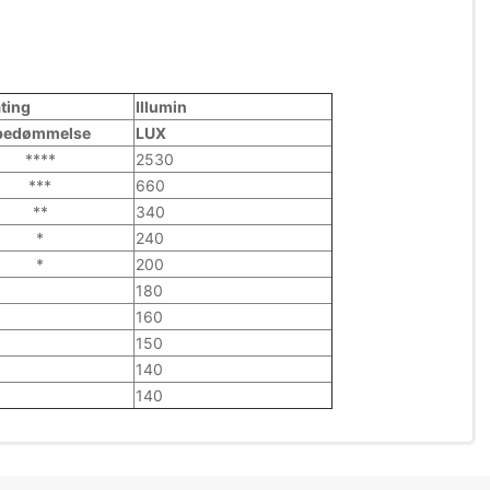
ting
Illumin
 bedømmelse
LUX
****
2530
***
660
**
340
*
240
*
200
180
160
150
140
140