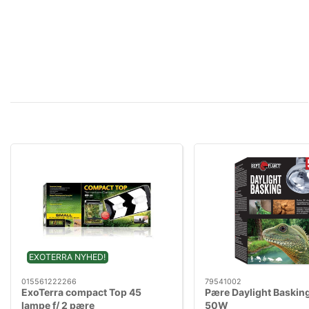
EXOTERRA NYHED!
015561222266
79541002
ExoTerra compact Top 45
Pære Daylight Baskin
lampe f/ 2 pære
50W