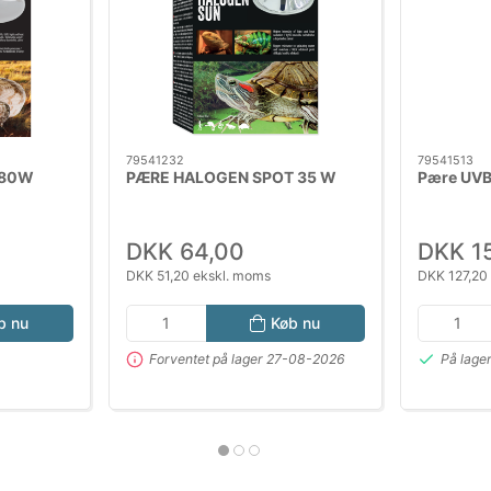
79541232
79541513
 80W
PÆRE HALOGEN SPOT 35 W
Pære UVB
DKK 64,00
DKK 1
DKK 51,20 ekskl. moms
DKK 127,20
b nu
Køb nu
Forventet på lager 27-08-2026
På lage