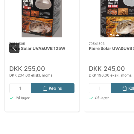
79541505
79541503
Pære Solar UVA&UVB 125W
Pære Solar UVA&UVB
DKK 255,00
DKK 245,00
DKK 204,00 ekskl. moms
DKK 196,00 ekskl. moms
Køb nu
Kø
På lager
På lager