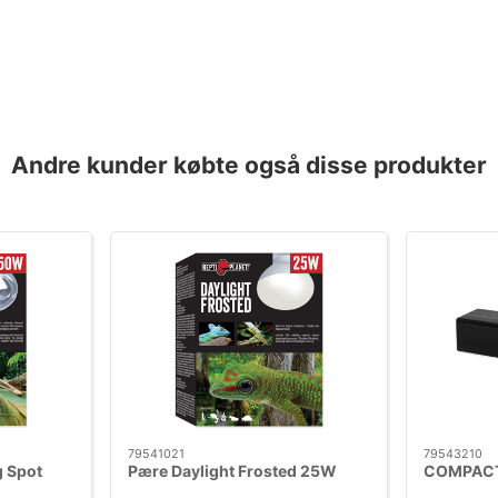
Andre kunder købte også disse produkter
79541021
79543210
g Spot
Pære Daylight Frosted 25W
COMPACT