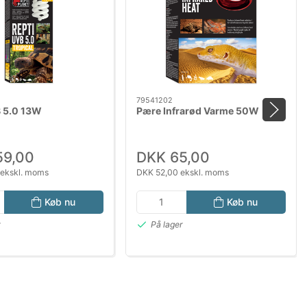
79541202
 5.0 13W
Pære Infrarød Varme 50W
59,00
DKK 65,00
 ekskl. moms
DKK 52,00 ekskl. moms
Køb nu
Køb nu
r
På lager