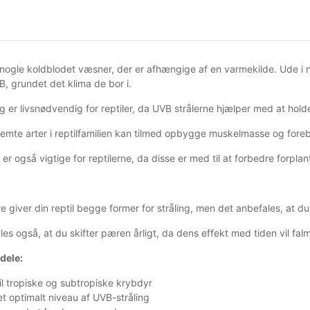
r nogle koldblodet væsner, der er afhængige af en varmekilde. Ude i n
, grundet det klima de bor i.
ng er livsnødvendig for reptiler, da UVB strålerne hjælper med at ho
emte arter i reptilfamilien kan tilmed opbygge muskelmasse og for
 er også vigtige for reptilerne, da disse er med til at forbedre forpl
 giver din reptil begge former for stråling, men det anbefales, at d
es også, at du skifter pæren årligt, da dens effekt med tiden vil fal
rdele:
til tropiske og subtropiske krybdyr
et optimalt niveau af UVB-stråling