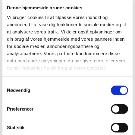
Denne hjemmeside bruger cookies
Vi bruger cookies til at tilpasse vores indhold og
annoncer, til at vise dig funktioner til sociale medier og til
at analysere vores trafik. Vi deler også oplysninger om
din brug af vores hjemmeside med vores partnere inden
79541505
79541503
for sociale medier, annonceringspartnere og
Pære Solar UVA&UVB
Pære Solar UVA&UVB
125W
80W
analysepartnere. Vores partnere kan kombinere disse
data med andre oplysninger, du har givet dem, eller som
DKK 255,00
DKK 245,00
de har indsamlet fra din brug af deres tjenester.
DKK 204,00 ekskl. moms
DKK 196,00 ekskl. moms
Samtykkevalg
Køb nu
Køb nu
Nødvendig
På lager
På lager
Præferencer
Statistik