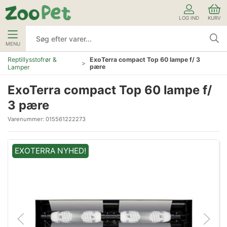
LOG IND
KURV
MENU
Reptillysstofrør &
ExoTerra compact Top 60 lampe f/ 3
pære
Lamper
ExoTerra compact Top 60 lampe f/
3 pære
Varenummer:
015561222273
EXOTERRA NYHED!