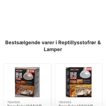
Bestsælgende varer i Reptillysstofrør &
Lamper
79541505
79541503
Pære Solar UVA&UVB
Pære Solar UVA&UVB