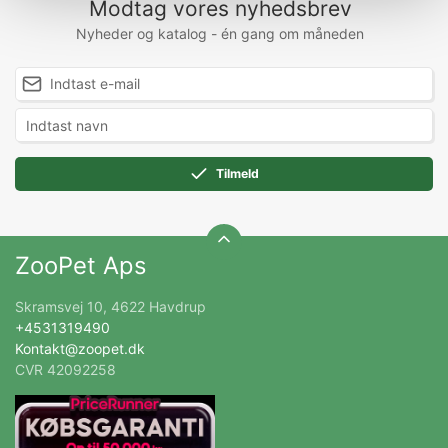
Modtag vores nyhedsbrev
Nyheder og katalog - én gang om måneden
Tilmeld
ZooPet Aps
Skramsvej 10, 4622 Havdrup
+4531319490
Kontakt@zoopet.dk
CVR 42092258