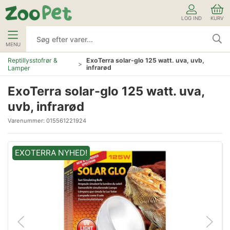
LOG IND
KURV
MENU
Reptillysstofrør &
ExoTerra solar-glo 125 watt. uva, uvb,
infrarød
Lamper
ExoTerra solar-glo 125 watt. uva,
uvb, infrarød
Varenummer:
015561221924
EXOTERRA NYHED!