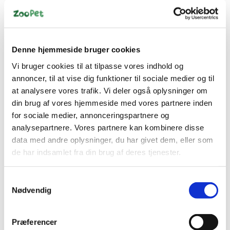
125W
80W
DKK 255,00
DKK 245,00
DKK 204,00 ekskl. moms
DKK 196,00 ekskl. moms
Denne hjemmeside bruger cookies
Vi bruger cookies til at tilpasse vores indhold og
Køb nu
Køb nu
annoncer, til at vise dig funktioner til sociale medier og til
På lager
På lager
at analysere vores trafik. Vi deler også oplysninger om
din brug af vores hjemmeside med vores partnere inden
for sociale medier, annonceringspartnere og
analysepartnere. Vores partnere kan kombinere disse
data med andre oplysninger, du har givet dem, eller som
de har indsamlet fra din brug af deres tjenester.
Samtykkevalg
Nødvendig
Information
Specifikationer
Præferencer