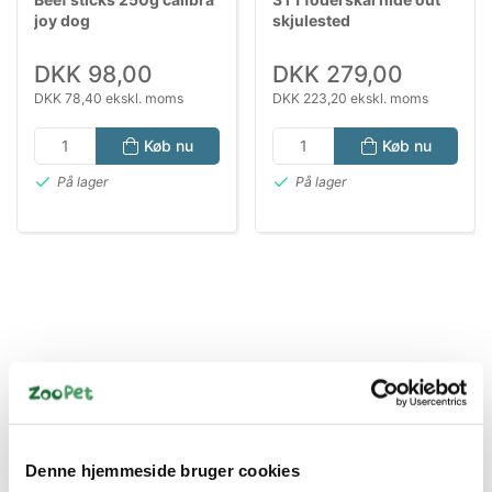
joy dog
skjulested
DKK 98,00
DKK 279,00
DKK 78,40 ekskl. moms
DKK 223,20 ekskl. moms
Køb nu
Køb nu
På lager
På lager
Bestsælgende varer i Reptillysstofrør &
Lamper
Denne hjemmeside bruger cookies