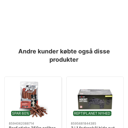
Andre kunder købte også disse
produkter
SPAR 60%
REPTIPLANET NYHED
8594062088714
8595681844385
Beef sticks 250g calibra
3 i 1 foderskål hide out