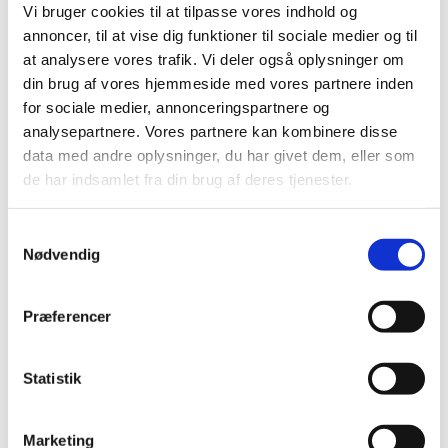
Vi bruger cookies til at tilpasse vores indhold og
annoncer, til at vise dig funktioner til sociale medier og til
at analysere vores trafik. Vi deler også oplysninger om
din brug af vores hjemmeside med vores partnere inden
for sociale medier, annonceringspartnere og
analysepartnere. Vores partnere kan kombinere disse
data med andre oplysninger, du har givet dem, eller som
de har indsamlet fra din brug af deres tjenester.
79541505
79541503
Pære Solar UVA&UVB
Pære Solar UVA&UVB
125W
80W
Samtykkevalg
Nødvendig
DKK 255,00
DKK 245,00
DKK 204,00 ekskl. moms
DKK 196,00 ekskl. moms
Præferencer
Køb nu
Køb nu
Statistik
På lager
På lager
Marketing