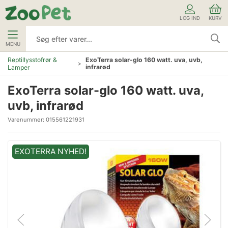
LOG IND
KURV
MENU
Reptillysstofrør &
ExoTerra solar-glo 160 watt. uva, uvb,
infrarød
Lamper
ExoTerra solar-glo 160 watt. uva,
uvb, infrarød
Varenummer:
015561221931
EXOTERRA NYHED!