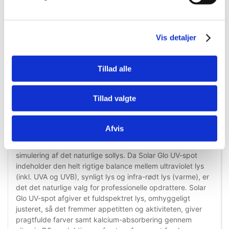
Vis detaljer
Tillad alle
Information
Specifikationer
Tillad valgte
Solar Glo UV-spot
Afvis
ExoTerra Solar Glo UV-spot løser et af de vigtigste
aspekter ved hold af reptiler, nemlig en fuldstændig
simulering af det naturlige sollys. Da Solar Glo UV-spot
indeholder den helt rigtige balance mellem ultraviolet lys
(inkl. UVA og UVB), synligt lys og infra-rødt lys (varme), er
det det naturlige valg for professionelle opdrattere. Solar
Glo UV-spot afgiver et fuldspektret lys, omhyggeligt
justeret, så det fremmer appetitten og aktiviteten, giver
pragtfulde farver samt kalcium-absorbering gennem