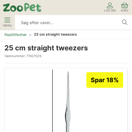
LOG IND
KURV
MENU
25 cm straight tweezers
Reptiltilbehør
25 cm straight tweezers
Varenummer:
77421025
Spar 18%