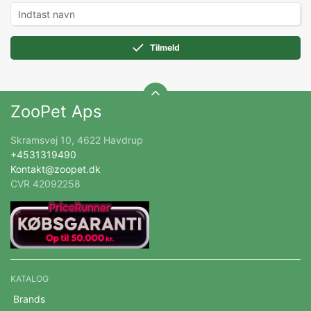
Tilmeld
ZooPet Aps
Skramsvej 10, 4622 Havdrup
+4531319490
Kontakt@zoopet.dk
CVR 42092258
KATALOG
Brands