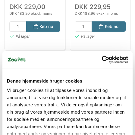
DKK 229,00
DKK 229,95
DKK 183,20 ekskl. moms
DKK 183,96 ekskl. moms
Køb nu
Køb nu
På lager
På lager
Denne hjemmeside bruger cookies
Vi bruger cookies til at tilpasse vores indhold og
annoncer, til at vise dig funktioner til sociale medier og til
Bestsælgende varer i Reptiltilbehør
at analysere vores trafik. Vi deler også oplysninger om
din brug af vores hjemmeside med vores partnere inden
for sociale medier, annonceringspartnere og
analysepartnere. Vores partnere kan kombinere disse
Spar 18%
data med andre oplysninger, du har givet dem, eller som