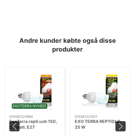
Andre kunder købte også disse
produkter
EXOTERRA NYHED!
015561221894
015561221917
ExoTerra repti uvb 150,
EXO TERRA REPTIGLO
25 watt. E27
25 W