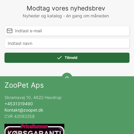
Modtag vores nyhedsbrev
Nyheder og katalog - én gang om måneden
Tilmeld
ZooPet Aps
Skramsvej 10, 4622 Havdrup
+4531319490
Kontakt@zoopet.dk
CVR 42092258