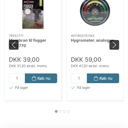
79552771
4011905761183
Membran til fogger
Hygrometer, analogue
7952770
DKK 39,00
DKK 59,00
DKK 31,20 ekskl. moms
DKK 47,20 ekskl. moms
Køb nu
Køb nu
På lager
På lager