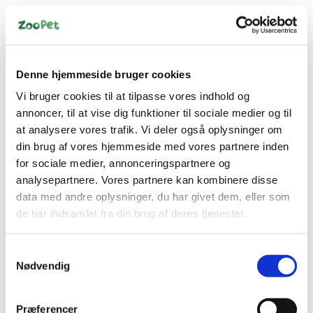
Bestsælgende varer i Reptiltilbehør
Denne hjemmeside bruger cookies
Vi bruger cookies til at tilpasse vores indhold og
annoncer, til at vise dig funktioner til sociale medier og til
Spar 18%
at analysere vores trafik. Vi deler også oplysninger om
din brug af vores hjemmeside med vores partnere inden
for sociale medier, annonceringspartnere og
analysepartnere. Vores partnere kan kombinere disse
data med andre oplysninger, du har givet dem, eller som
de har indsamlet fra din brug af deres tjenester.
79581653
015561227759
Repti Planet Skildpadde
Exo Terra Coco Husk 7
Calcium 100 g –
ltr – kokos bundlag til
Samtykkevalg
Calciumtilskud til
terrarium (komprimeret
Standard salgspris DKK
Nødvendig
Krybdyr og Skildpadder
blok)
DKK 45,00
49,00
DKK 39,95
DKK 36,00 ekskl. moms
DKK 31,96 ekskl. moms
Præferencer