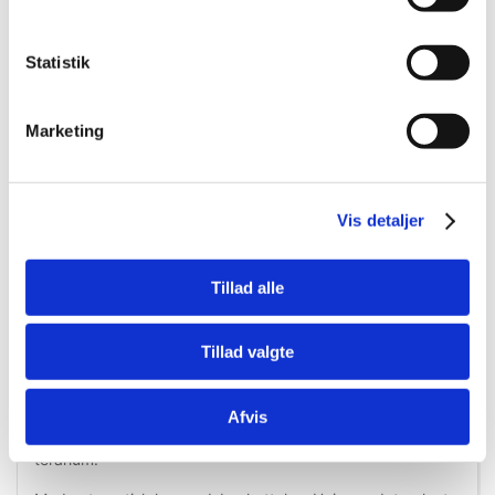
Køb nu
Køb nu
På lager
På lager
Statistik
Marketing
Vis detaljer
Tillad alle
Information
Specifikationer
Tillad valgte
Imiterer morgentåge i ørkenterrarier og simulerer tropisk
tåge i tropiske terrarier.
Afvis
Øger luftfugtigheden op 100% afhængigt af størrelsen af ​​
terárium.