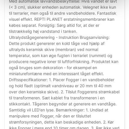
Med automatisk lavvandsbeskyttelse: Hvis vandet er lavt
(< 3 cm), slukker enheden automatisk. Velegnet ikke kun
til terrarier, men også til andre vandbeholdere. Fantastisk
visuel effekt. REPTI PLANET erstatningsmembraner kan
købes separat. Forsigtig: Sørg altid for, at der er
tilstrækkelig høj vandstand i tanken.
Ultralydstågegenerering - Instruktion Brugsanvisning:
Dette produkt genererer en kold tåge ved hjælp af
ultralyds keramisk skive (membran) ved normal
temperatur, som kan øge fugten i terrariet (rummet) og
producere negative ioner til luftforfriskning. Produktet kan
også bruges som dekoration - for eksempel en
miniaturefontæne med en interessant tåget effekt.
Driftsspecifikationer: 1. Placer Fogger i en vandbeholder
og hold fladt (optimalt vandniveau er 20 mm til 40 mm
over den keramiske skive). 2. Tilslut Foggerens strømkabel
til transformeren. Sæt kablet fra transformeren i en
stikkontakt. Tågeren begynder at generere en vandtåge.
Samtidig vil LED'en lyse. Bemærkninger: 1. Undlad at
manipulere med Fogger, når den er tilsluttet
strømforsyningen, dette kan beskadige enheden. 2. Kør
ikke Fogger i mere end 10 timer om dagen. 3. Rør ikke ved