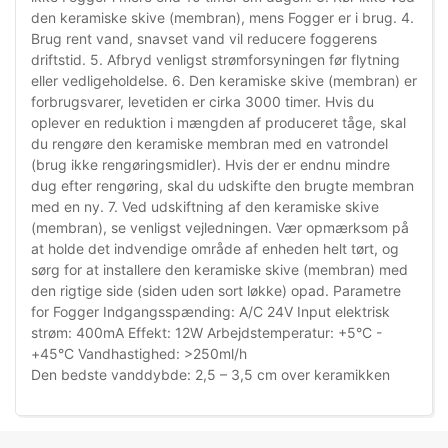
den keramiske skive (membran), mens Fogger er i brug. 4.
Brug rent vand, snavset vand vil reducere foggerens
driftstid. 5. Afbryd venligst strømforsyningen før flytning
eller vedligeholdelse. 6. Den keramiske skive (membran) er
forbrugsvarer, levetiden er cirka 3000 timer. Hvis du
oplever en reduktion i mængden af ​​produceret tåge, skal
du rengøre den keramiske membran med en vatrondel
(brug ikke rengøringsmidler). Hvis der er endnu mindre
dug efter rengøring, skal du udskifte den brugte membran
med en ny. 7. Ved udskiftning af den keramiske skive
(membran), se venligst vejledningen. Vær opmærksom på
at holde det indvendige område af enheden helt tørt, og
sørg for at installere den keramiske skive (membran) med
den rigtige side (siden uden sort løkke) opad. Parametre
for Fogger Indgangsspænding: A/C 24V Input elektrisk
strøm: 400mA Effekt: 12W Arbejdstemperatur: +5°C -
+45°C Vandhastighed: >250ml/h
Den bedste vanddybde: 2,5 – 3,5 cm over keramikken