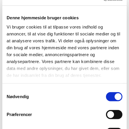
Information
Denne hjemmeside bruger cookies
Hill's Science Plan Small & Mini Mature
Vi bruger cookies til at tilpasse vores indhold og
Adult 7+ med Kylling – 1,5 kg
annoncer, til at vise dig funktioner til sociale medier og til
at analysere vores trafik. Vi deler også oplysninger om
Skræddersyet ernæring til små hunde i deres gyldne år.
din brug af vores hjemmeside med vores partnere inden
for sociale medier, annonceringspartnere og
Hill's Science Plan Small & Mini Mature Adult 7+ med
analysepartnere. Vores partnere kan kombinere disse
kylling er et komplet tørfoder udviklet specifikt til at støtte
data med andre oplysninger, du har givet dem, eller som
sunde aldringsprocesser hos små og mini-hunderacer på 7
år og opefter (op til 10 kg som voksen). Med små
de har indsamlet fra din brug af deres tjenester.
foderpiller, der passer perfekt til mindre kæber, og en nøje
afbalanceret sammensætning af næringsstoffer, hjælper
Samtykkevalg
dette foder din ældre hund med at bevare vitalitet, energi
Nødvendig
og livsglæde.
Foderet indeholder et præcist afstemt niveau af
Præferencer
essentielle mineraler
for at understøtte hjerte, nyrer og
blærefunktion.
Omega-6 fedtsyrer og E-vitamin
bidrager
til sund hud og en flot, blank pels – noget både du og din