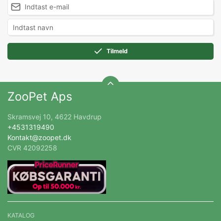
Tilmeld
ZooPet Aps
Skramsvej 10, 4622 Havdrup
+4531319490
Kontakt@zoopet.dk
CVR 42092258
KATALOG