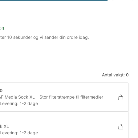
ng
ter
9 sekunder
og vi sender din ordre idag.
Antal valgt: 0
00
F Media Sock XL – Stor filterstrømpe til filtermedier
Levering: 1-2 dage
0
ck XL
Levering: 1-2 dage