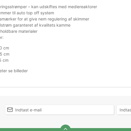
treringsstrømper – kan udskiftes med mediereaktorer
mer til auto top off system
mærker for at give nem regulering af skimmer
dstrøm garanteret af kvalitets kamme
 holdbare materialer
r:
10 cm
,5 cm
,5 cm
eter se billeder