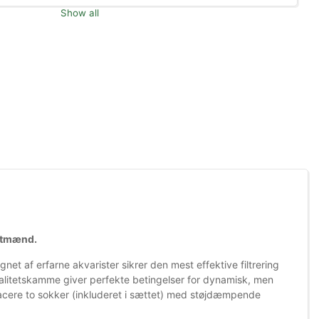
Show all
agtmænd.
et af erfarne akvarister sikrer den mest effektive filtrering
valitetskamme giver perfekte betingelser for dynamisk, men
lacere to sokker (inkluderet i sættet) med støjdæmpende