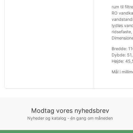
rum til fil
RO vandkam
vandstands
lydløs van
ridsefaste,
Dimensione
Bredde: 1
Dybde: 51
Højde: 45
Mål i millim
Modtag vores nyhedsbrev
Nyheder og katalog - én gang om måneden