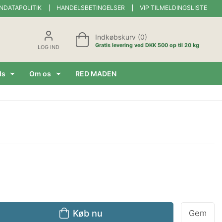
NDATAPOLITIK
HANDELSBETINGELSER
VIP TILMELDINGSLISTE
Indkøbskurv (0)
Gratis levering ved DKK 500 op til 20 kg
LOG IND
ds
Om os
RED MADEN
Køb nu
Gem