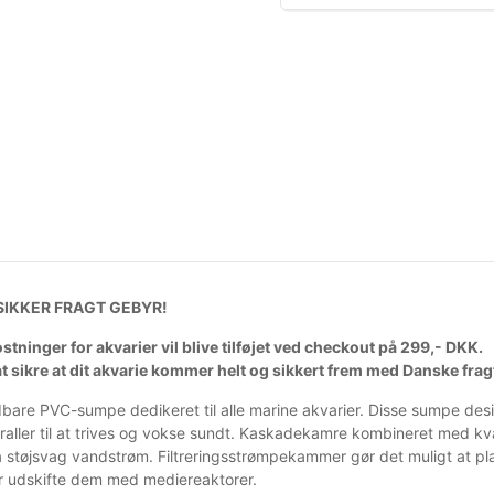
IKKER FRAGT GEBYR!
tninger for akvarier vil blive tilføjet ved checkout på 299,- DKK.
 at sikre at dit akvarie kommer helt og sikkert frem med Danske fr
are PVC-sumpe dedikeret til alle marine akvarier. Disse sumpe design
koraller til at trives og vokse sundt. Kaskadekamre kombineret med k
ra støjsvag vandstrøm. Filtreringsstrømpekammer gør det muligt at p
er udskifte dem med mediereaktorer.