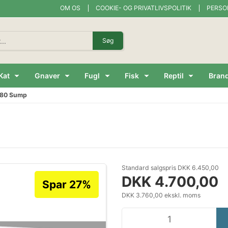
OM OS
COOKIE- OG PRIVATLIVSPOLITIK
PERSO
Søg
Kat
Gnaver
Fugl
Fisk
Reptil
Bran
80 Sump
Standard salgspris DKK 6.450,00
DKK 4.700,00
Spar 27%
DKK 3.760,00 ekskl. moms