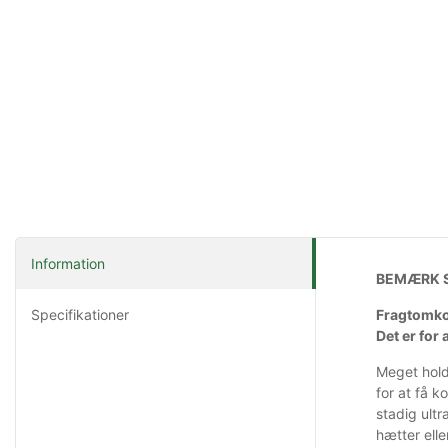
Information
BEMÆRK S
Specifikationer
Fragtomkos
Det er for
Meget holdb
for at få 
stadig ult
hætter ell