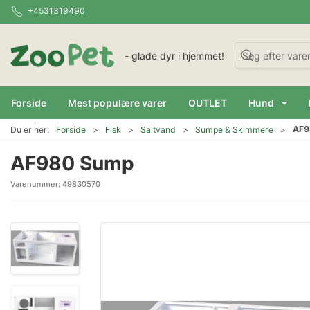
+4531319490
- glade dyr i hjemmet!
Forside
Mest populære varer
OUTLET
Hund
AF9
Du er her:
Forside
Fisk
Saltvand
Sumpe & Skimmere
AF980 Sump
Varenummer:
49830570