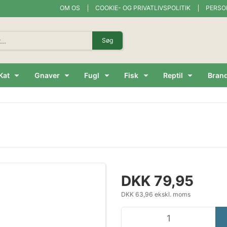
OM OS
COOKIE- OG PRIVATLIVSPOLITIK
PERSO
Søg
Kat
Gnaver
Fugl
Fisk
Reptil
Bran
DKK 79,95
DKK 63,96 ekskl. moms