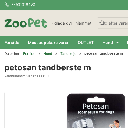
+4531319490
- glade dyr i hjemmet!
Forside
Mest populære varer
OUTLET
Hund
petosan tandbørste m
Du er her:
Forside
Hund
Tandpleje
petosan tandbørste m
Varenummer:
810969000610