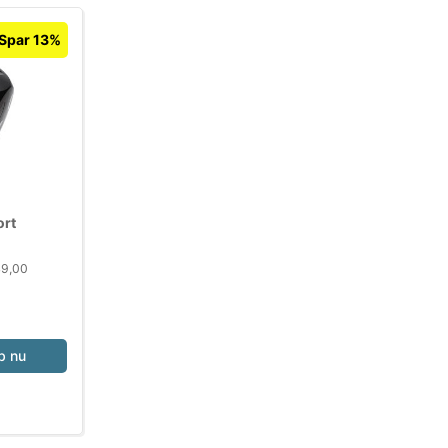
Spar 13%
ort
49,00
b nu