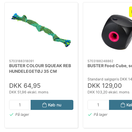
5703188318091
5703188248862
BUSTER COLOUR SQUEAK REB
BUSTER Food Cube, s
HUNDELEGETØJ 35 CM
Standard salgspris DKK 1
DKK 64,95
DKK 129,00
DKK 51,96 ekskl. moms
DKK 103,20 ekskl. moms
Køb nu
Kø
På lager
På lager