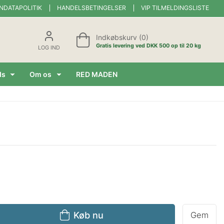
NDATAPOLITIK
HANDELSBETINGELSER
VIP TILMELDINGSLISTE
Indkøbskurv (0)
Gratis levering ved DKK 500 op til 20 kg
LOG IND
ds
Om os
RED MADEN
Køb nu
Gem