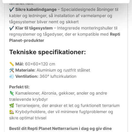
terrariet rent
✔
Sikre kabelindgange
– Specialdesignede åbninger til
kabler og ledninger, så installation af varmelamper og
tågesystemer bliver nemt og sikkert
✔
Klar til tågesystem
– Integrerede monteringshuller til
regnsystemer og tågedyser, der er kompatible med
Repti
Planet-produkter
Tekniske specifikationer:
📏
Mål:
60x60x120 cm
🛠
Materiale:
Aluminium og rustfrit stålnet
💨
Ventilation:
360° luftcirkulation
Perfekt til:
🦎 Kamæleoner, Abronia, gekkoer, anoler og andre
trælevende krybdyr
🌿 Terrarieejere, der ønsker et let og funktionelt terrarium
🏡 Krybdyrholdere, der vil minimere fugtproblemer og
sikre optimal trivsel
Bestil dit Repti Planet Netterrarium i dag og giv dine