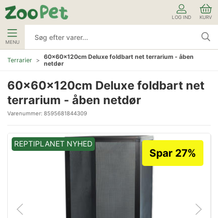
LOG IND
KURV
MENU
60x60x120cm Deluxe foldbart net terrarium - åben
Terrarier
netdør
60x60x120cm Deluxe foldbart net
terrarium - åben netdør
Varenummer:
8595681844309
REPTIPLANET NYHED
Spar 27%