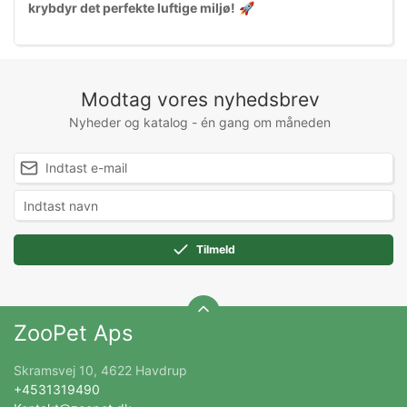
krybdyr det perfekte luftige miljø!
🚀
Modtag vores nyhedsbrev
Nyheder og katalog - én gang om måneden
Tilmeld
ZooPet Aps
Skramsvej 10, 4622 Havdrup
+4531319490