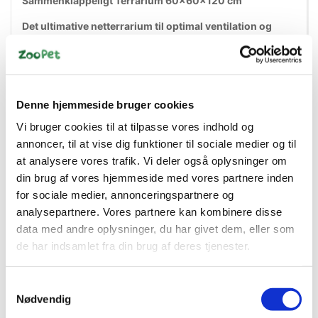
Sammenklappeligt Terrarium 60x60x120 cm
Det ultimative netterrarium til optimal ventilation og
trivsel for dine krybdyr
Repti Planet Netterrarium er et
højkvalitets,
sammenklappeligt terrarium
, designet til krybdyr og
padder, der kræver
maksimal luftcirkulation
. Dette gør
Denne hjemmeside bruger cookies
det ideelt til arter som
bjergkamæleoner, Abronia og
andre trælevende krybdyr
, der har brug for konstant frisk
Vi bruger cookies til at tilpasse vores indhold og
luft for at trives.
annoncer, til at vise dig funktioner til sociale medier og til
at analysere vores trafik. Vi deler også oplysninger om
Terrariet er udstyret med
net på alle sider
, inklusive front
din brug af vores hjemmeside med vores partnere inden
og bag, hvilket sikrer
optimal ventilation
og forhindrer
for sociale medier, annonceringspartnere og
dannelse af skadelig
fugt og skimmel
. Dette gør det til det
perfekte valg for krybdyr, der kræver et
tørt og luftigt
analysepartnere. Vores partnere kan kombinere disse
miljø
.
data med andre oplysninger, du har givet dem, eller som
de har indsamlet fra din brug af deres tjenester.
Hvorfor vælge et netterrarium?
Netterrarier er specielt udviklet til arter, der lever i fugtige
Samtykkevalg
eller varme miljøer, hvor stillestående luft kan føre til
Nødvendig
bakterievækst og luftvejssygdomme
. Med et
100 %