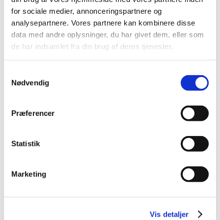
Bestsælgende varer i Terrarier
for sociale medier, annonceringspartnere og
analysepartnere. Vores partnere kan kombinere disse
data med andre oplysninger, du har givet dem, eller som
de har indsamlet fra din brug af deres tjenester.
Samtykkevalg
Nødvendig
79560170
79560260
Præferencer
Terrarium 30x30x30cm
TERRARIUM 90x45x90
cm
Statistik
DKK 499,00
DKK 2.998,00
DKK 399,20 ekskl. moms
DKK 2.398,40 ekskl. moms
Marketing
Køb nu
Køb nu
På lager
Få på lager
Vis detaljer