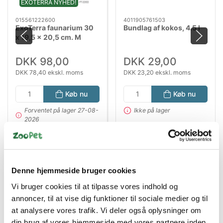
EXOTERRA NYHED!
015561222600
4011905761503
ExoTerra faunarium 30
Bundlag af kokos, 4.5 l
x 19,5 x 20,5 cm. M
DKK 98,00
DKK 29,00
DKK 78,40 ekskl. moms
DKK 23,20 ekskl. moms
Køb nu
Køb nu
Forventet på lager 27-08-
Ikke på lager
2026
Denne hjemmeside bruger cookies
Vi bruger cookies til at tilpasse vores indhold og
annoncer, til at vise dig funktioner til sociale medier og til
at analysere vores trafik. Vi deler også oplysninger om
din brug af vores hjemmeside med vores partnere inden