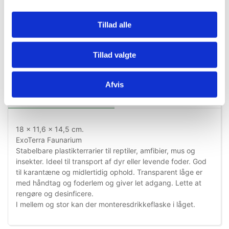
Tillad alle
Tillad valgte
Afvis
Information
Specifikationer
18 x 11,6 x 14,5 cm.
ExoTerra Faunarium
Stabelbare plastikterrarier til reptiler, amfibier, mus og
insekter. Ideel til transport af dyr eller levende foder. God
til karantæne og midlertidig ophold. Transparent låge er
med håndtag og foderlem og giver let adgang. Lette at
rengøre og desinficere.
I mellem og stor kan der monteresdrikkeflaske i låget.