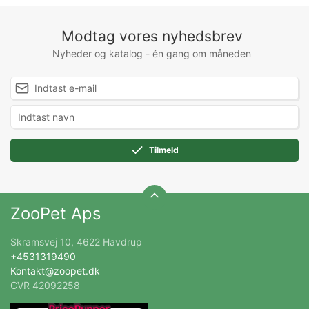
Modtag vores nyhedsbrev
Nyheder og katalog - én gang om måneden
Tilmeld
ZooPet Aps
Skramsvej 10, 4622 Havdrup
+4531319490
Kontakt@zoopet.dk
CVR 42092258