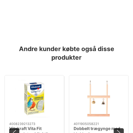
Andre kunder købte også disse
produkter
4008239213273
4011905058221
Vitakraft Vita Fit
Dobbelt trægynge med