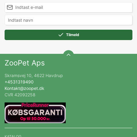
Tilmeld
ZooPet Aps
Skramsvej 10, 4622 Havdrup
+4531319490
Kontakt@zoopet.dk
CVR 42092258
KATALOG