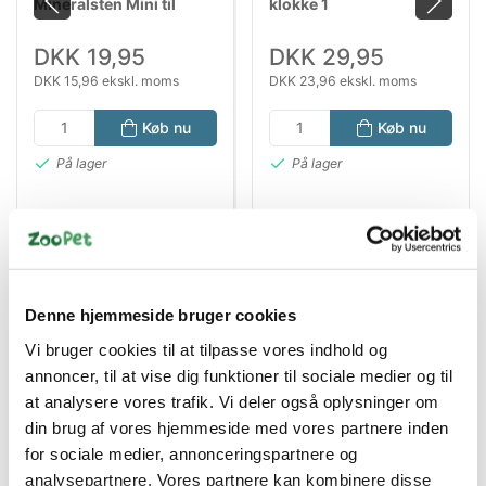
Mineralsten Mini til
klokke 1
Fugle – Kalksten til Næb
& Kløer
DKK 19,95
DKK 29,95
DKK 15,96 ekskl. moms
DKK 23,96 ekskl. moms
Køb nu
Køb nu
På lager
På lager
Denne hjemmeside bruger cookies
Vi bruger cookies til at tilpasse vores indhold og
annoncer, til at vise dig funktioner til sociale medier og til
at analysere vores trafik. Vi deler også oplysninger om
Bestsælgende varer i Tilbehør
din brug af vores hjemmeside med vores partnere inden
for sociale medier, annonceringspartnere og
analysepartnere. Vores partnere kan kombinere disse