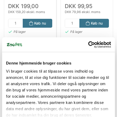
DKK 199,00
DKK 99,95
DKK 159,20 ekskl. moms
DKK 79,96 ekskl. moms
Køb nu
Køb nu
På lager
På lager
Denne hjemmeside bruger cookies
Vi bruger cookies til at tilpasse vores indhold og
annoncer, til at vise dig funktioner til sociale medier og til
at analysere vores trafik. Vi deler også oplysninger om
din brug af vores hjemmeside med vores partnere inden
Bestsælgende varer i Tilbehør
for sociale medier, annonceringspartnere og
Akvariepumper
analysepartnere. Vores partnere kan kombinere disse
data med andre oplysninger, du har givet dem, eller som
de har indsamlet fra din brug af deres tjenester.