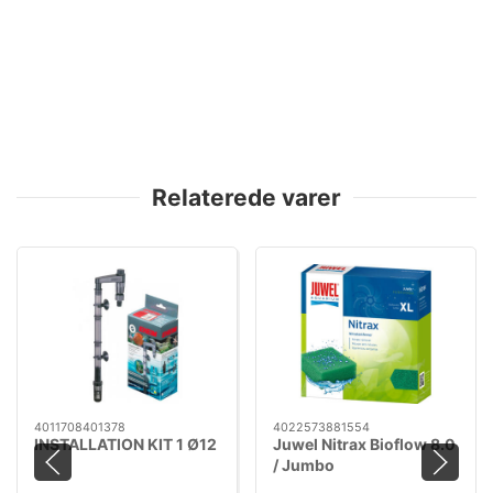
Relaterede varer
4011708401378
4022573881554
INSTALLATION KIT 1 Ø12
Juwel Nitrax Bioflow 8.0
/ Jumbo