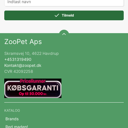
Tilmeld
ZooPet Aps
Skramsvej 10, 4622 Havdrup
+4531319490
Kontakt@zoopet.dk
CVR 42092258
KATALOG
Brands
Red maden!