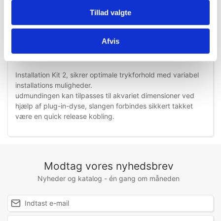
Tillad valgte
Afvis
Information
Specifikationer
Installation Kit
2, sikrer
optimale
trykforhold
med variabel
installations muligheder.
udmundingen
kan tilpasses
til akvariet
dimensioner ved
hjælp af
plug-in-
dyse
,
slangen
forbindes
sikkert
takket
være
en quick release
kobling
.
Modtag vores nyhedsbrev
Nyheder og katalog - én gang om måneden