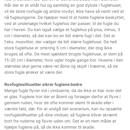
Når der er et småt hul og samtidig en god dybde i fuglehuset,
vil de store rovfugle og andre rovdyr, ikke have så nemt ved at
nå fugleungerne. De hjælper med til at holde fuglene beskyttet,
ved at undersøge hvilket fuglehus der passer, til de fugle du
har i haven. Du kan også vælge et fuglehus på plus, minus, 3
cm i diameter, så der kan bo en lidt større fugl i det. Det er
f.eks. musvitter, der vælger de lidt større fuglehuse. De helt
store fuglehuse er omkring 5 cm i diameter, der dog ikke
bruges så ofte. De mest sjældent brugte fuglehuse, er dem på
15-20 cm i diameter, hvor ugler nogle gange bor. Husene i den
størrelse skal gerne være ret åbne og skjult i træerne, så de
store fugle ønsker at være der.
Rovfuglesilhuetter sikrer fuglene bedre
Mange fugle flyver ind i vinduerne, da de ikke er klar over det
er glas. Fuglene tror der er åbent og forsøger derfor at flyve i
gennem ruden, hvor de ofte kommer slemt til skade eller i
værste fald, dør. For at undgå det scenarium, kan du opsætte
rovfuglesilhuetter på dine vinduer, så fuglene bliver skræmt
bort fra ruderne og flyver uden om. Det er en nem måde at
hjælpe fuglene på, så de ikke kommer til skade.