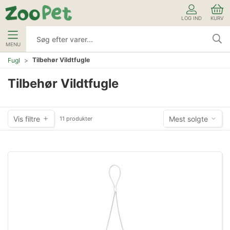
LOG IND
KURV
MENU
Tilbehør Vildtfugle
Fugl
Tilbehør Vildtfugle
Vis filtre
Mest solgte
11 produkter