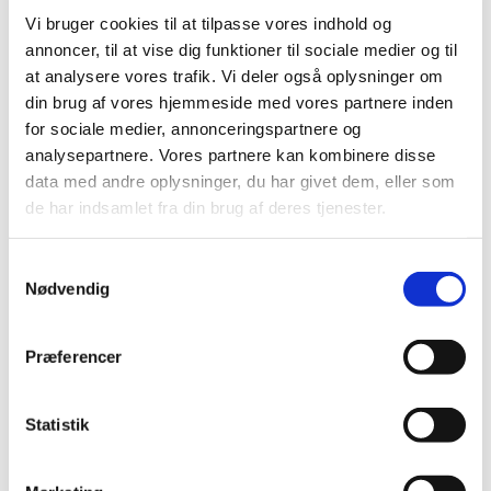
Vi bruger cookies til at tilpasse vores indhold og
annoncer, til at vise dig funktioner til sociale medier og til
at analysere vores trafik. Vi deler også oplysninger om
din brug af vores hjemmeside med vores partnere inden
for sociale medier, annonceringspartnere og
analysepartnere. Vores partnere kan kombinere disse
data med andre oplysninger, du har givet dem, eller som
5410340512197
de har indsamlet fra din brug af deres tjenester.
Country's best grit 2,5 kg
Samtykkevalg
Nødvendig
DKK 49,00
DKK 39,20 ekskl. moms
Præferencer
Køb nu
På lager
Statistik