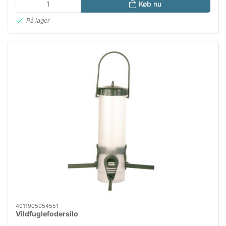
Køb nu
På lager
4011905054551
Vildfuglefodersilo