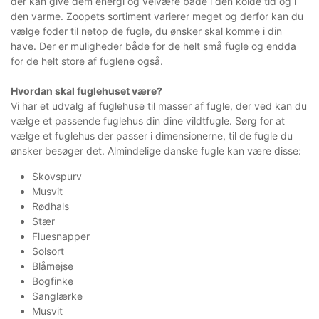
der kan give dem energi og velvære både i den kolde tid og i
den varme. Zoopets sortiment varierer meget og derfor kan du
vælge foder til netop de fugle, du ønsker skal komme i din
have. Der er muligheder både for de helt små fugle og endda
for de helt store af fuglene også.
Hvordan skal fuglehuset være?
Vi har et udvalg af fuglehuse til masser af fugle, der ved kan du
vælge et passende fuglehus din dine vildtfugle. Sørg for at
vælge et fuglehus der passer i dimensionerne, til de fugle du
ønsker besøger det. Almindelige danske fugle kan være disse:
Skovspurv
Musvit
Rødhals
Stær
Fluesnapper
Solsort
Blåmejse
Bogfinke
Sanglærke
Musvit