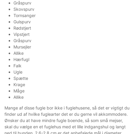
Gråspurv
Skovspurv
Tornsanger
Gulspurv
Rødstjert
Vipstjert
Gråspurv
Mursejler
Allike
Hærfugl
Falk
Ugle
Spætte
Krage
Måge
Allike
Mange af disse fugle bor ikke i fuglehusene, så det er vigtigt du
finder ud af hvilke fuglearter det er du gerne vil akkommodere.
Ønsker du at have mindre fugle boende, så som små mejser,
skal du vælge en et fuglehus med et lille indgangshul og langt
ned til bunden. 2,6-2,8 cm er det anbefalede mål i diameter.