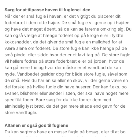
Sørg for at tilpasse haven til fuglene i den
Når der er små fugle i haven, er det vigtigt du placerer dit
foderbræt i den rette højde. De små fugle vil gerne op i højden
og have det meget åbent, så de kan se farerne omkring sig. Du
kan også vælge at hænge foderet op på kroge eller i fyldte
kokosnødder, da det giver de små fugle en mulighed for at
være alene om foderet. De store fugle kan ikke hænge på de
små pinde, eller sidde hvor der er et lavt tag på. De store fugle
vil hellere fodres på store foderbræt eller på jorden, hvor de
kan gå mere frie og hvor der måske er et vandbad de kan
nyde. Vandbadet gælder dog for både store fugle, såvel som
de små. Hvis du har en sø eller en skov, vil der gerne være en
del forskel på hvilke fugle din have huserer. Der kan f.eks. bo
svaner, blishøner eller ænder i søen, der skal have noget mere
specifikt foder. Bare sørg for du ikke fodrer dem med
almindelig lyst brød, da det gør mere skade end gavn for de
store vandfugle.
Altanen er også god til fuglene
Du kan sagtens have en masse fugle på besøg, eller til at bo,