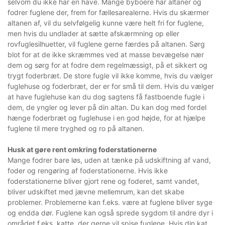
selvom du ikke har en have. Mange byboere har altaner og
fodrer fuglene der, frem for fællesarealerne. Hvis du skærmer
altanen af, vil du selvfølgelig kunne være helt fri for fuglene,
men hvis du undlader at sætte afskærmning op eller
rovfuglesilhuetter, vil fuglene gerne færdes på altanen. Sørg
blot for at de ikke skræmmes ved at masse bevægelse nær
dem og sørg for at fodre dem regelmæssigt, på et sikkert og
trygt foderbræt. De store fugle vil ikke komme, hvis du vælger
fuglehuse og foderbræt, der er for små til dem. Hvis du vælger
at have fuglehuse kan du dog sagtens få fastboende fugle i
dem, de yngler og lever på din altan. Du kan dog med fordel
hænge foderbræt og fuglehuse i en god højde, for at hjælpe
fuglene til mere tryghed og ro på altanen.
Husk at gøre rent omkring foderstationerne
Mange fodrer bare løs, uden at tænke på udskiftning af vand,
foder og rengøring af foderstationerne. Hvis ikke
foderstationerne bliver gjort rene og foderet, samt vandet,
bliver udskiftet med jævne mellemrum, kan det skabe
problemer. Problemerne kan f.eks. være at fuglene bliver syge
og endda dør. Fuglene kan også sprede sygdom til andre dyr i
området f.eks. katte, der gerne vil spise fuglene. Hvis din kat