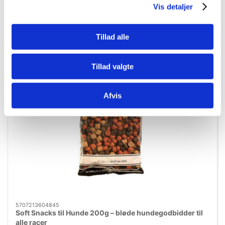
Køb nu
Vis detaljer
På lager
Tillad alle
Tillad valgte
Afvis
5707213604845
Soft Snacks til Hunde 200g – bløde hundegodbidder til
alle racer