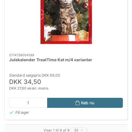
5714736004199
Julekalender TreatTime Kat m/4 varianter
Standard salgspris DKK 69,00
DKK 34,50
DKK 27,60 ekskl. moms
Køb nu
På lager
Viser 1 til 9 af 9
20