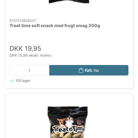
5707213606207
Treat time soft snack med frugt smag 200g
DKK 19,95
DKK 15,96 ekskl. moms
Køb nu
På lager