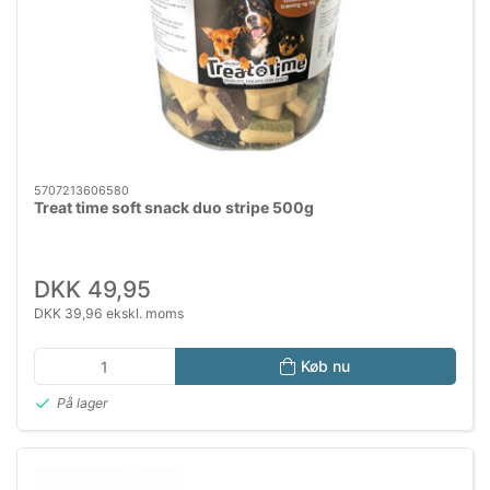
5707213606580
Treat time soft snack duo stripe 500g
DKK 49,95
DKK 39,96 ekskl. moms
Køb nu
På lager