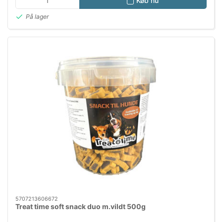
Køb nu
På lager
5707213606672
Treat time soft snack duo m.vildt 500g