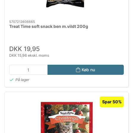
5707213606665
Treat Time soft snack ben m.vildt 200g
DKK 19,95
DKK 15,96 ekskl. moms
Køb nu
På lager
Spar 50%