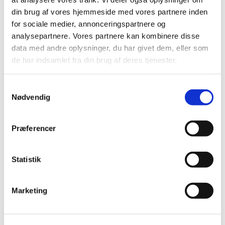
din brug af vores hjemmeside med vores partnere inden
for sociale medier, annonceringspartnere og
analysepartnere. Vores partnere kan kombinere disse
data med andre oplysninger, du har givet dem, eller som
de har indsamlet fra din brug af deres tjenester.
Samtykkevalg
Nødvendig
Præferencer
5707213603985
TREAT TIME MIX 1800G
Statistik
Marketing
DKK 129,00
DKK 103,20 ekskl. moms