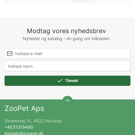
Modtag vores nyhedsbrev
Nyheder og katalog - én gang om måneden
Tilmeld
ZooPet Aps
Skramsvej 10, 4622 Havdrup
+4531319490
Kontakt@zoopet.dk