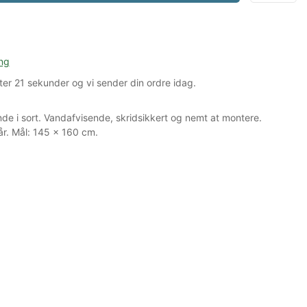
ng
ter
20 sekunder
og vi sender din ordre idag.
nde i sort. Vandafvisende, skridsikkert og nemt at montere.
år. Mål: 145 × 160 cm.