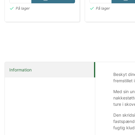
På lager
På lager
Information
Beskyt din
fremstillet
Med sin uni
nakkestøtt
ture i skov
Den skridsi
fastspænde
fugtig klud