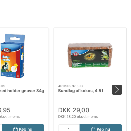
019
4011905761503
med holder gnaver 84g
Bundlag af kokos, 4.5 l
6,95
DKK 29,00
ekskl. moms
DKK 23,20 ekskl. moms
Køb nu
Køb nu