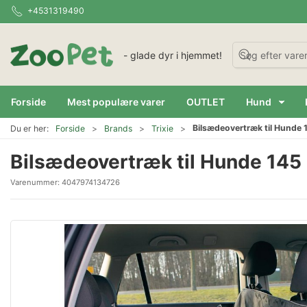
+4531319490
- glade dyr i hjemmet!
Forside
Mest populære varer
OUTLET
Hund
Bilsædeovertræk til Hunde 
Du er her:
Forside
Brands
Trixie
Bilsædeovertræk til Hunde 145 
Varenummer:
4047974134726