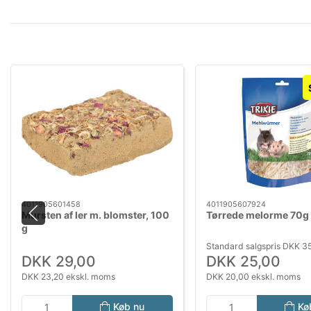
4011905601458
4011905607924
Mursten af ler m. blomster, 100
Tørrede melorme 70g
g
Standard salgspris DKK 3
DKK 29,00
DKK 25,00
DKK 23,20 ekskl. moms
DKK 20,00 ekskl. moms
Køb nu
Kø