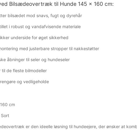
ved Bilsædeovertræk til Hunde 145 × 160 cm:
ter bilsædet mod snavs, fugt og dyrehår
illet i robust og vandafvisende materiale
ikker underside for øget sikkerhed
ntering med justerbare stropper til nakkestøtter
ske åbninger til seler og hundeseler
 til de fleste bilmodeller
 rengøre og vedligeholde
 160 cm
 Sort
deovertræk er den ideelle løsning til hundeejere, der ønsker at komb