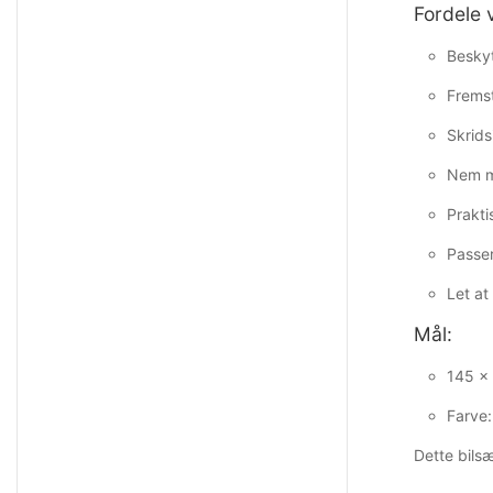
Fordele 
Beskyt
Fremst
Skrids
Nem mo
Prakti
Passer
Let at
Mål:
145 ×
Farve:
Dette bilsæ