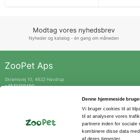
Modtag vores nyhedsbrev
Nyheder og katalog - én gang om måneden
ZooPet Aps
Skramsvej 10, 4622 Havdrup
+4531319490
Kontakt@zoopet.dk
Denne hjemmeside bruger
CVR 42092258
Vi bruger cookies til at til
til at analysere vores tra
partnere inden for sociale
kombinere disse data med a
af deres tjenester.