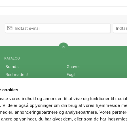
KATALOG
Brands
Gnaver
Red maden!
Fugl
BLACK FRIDAY 2025
Fisk
 cookies
Mest populære varer
Reptil
passe vores indhold og annoncer, til at vise dig funktioner til soci
OUTLET
Hest
fik. Vi deler også oplysninger om din brug af vores hjemmeside m
Hund
Andre Dyr
 medier, annonceringspartnere og analysepartnere. Vores partne
Kat
Veterinærfoder
ndre oplysninger, du har givet dem, eller som de har indsamlet 