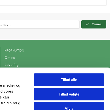
Tilmeld
INFORMATION
Om os
Levering
Handelsbetingelser
Cookie- og privatlivspolitik
Tillad alle
ale medier og
Persondatapolitik
ed vores
Fortrydelsesret
Tillad valgte
re kan
fra din brug
Afvis