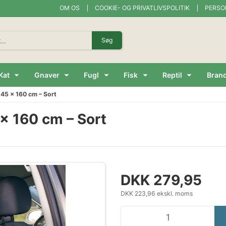
OM OS
COOKIE- OG PRIVATLIVSPOLITIK
PERSO
Søg
Kat
Gnaver
Fugl
Fisk
Reptil
Bran
145 × 160 cm – Sort
× 160 cm – Sort
DKK 279,95
DKK 223,96 ekskl. moms