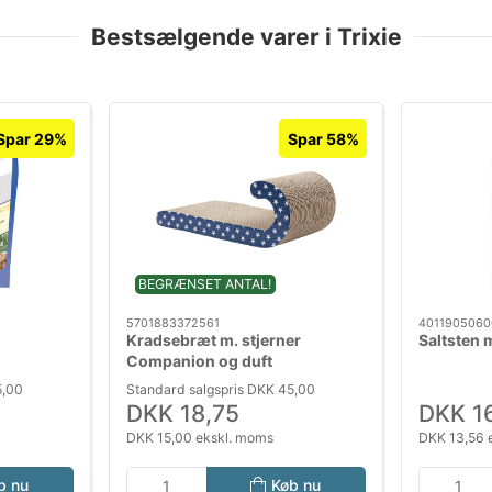
Bestsælgende varer i Trixie
Spar 29%
Spar 58%
BEGRÆNSET ANTAL!
5701883372561
4011905060
Kradsebræt m. stjerner
Saltsten 
Companion og duft
5,00
Standard salgspris DKK 45,00
DKK 18,75
DKK 1
DKK 15,00 ekskl. moms
DKK 13,56 
b nu
Køb nu