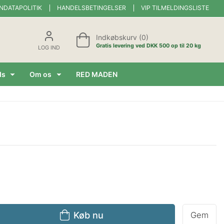
NDATAPOLITIK
HANDELSBETINGELSER
VIP TILMELDINGSLISTE
Indkøbskurv (0)
Gratis levering ved DKK 500 op til 20 kg
LOG IND
ds
Om os
RED MADEN
Køb nu
Gem