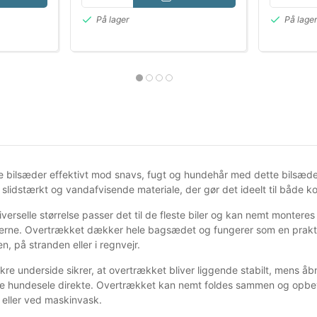
På lager
På lage
e bilsæder effektivt mod snavs, fugt og hundehår med dette bilsæde
 i slidstærkt og vandafvisende materiale, der gør det ideelt til både 
verselle størrelse passer det til de fleste biler og kan nemt monteres 
erne. Overtrækket dækker hele bagsædet og fungerer som en praktisk
en, på stranden eller i regnvejr.
kre underside sikrer, at overtrækket bliver liggende stabilt, mens åbn
 hundesele direkte. Overtrækket kan nemt foldes sammen og opbevare
 eller ved maskinvask.