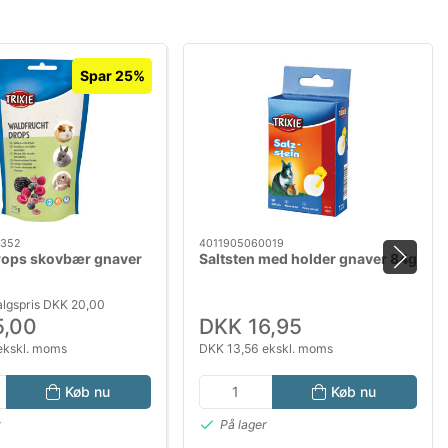
Spar 25%
3352
4011905060019
rops skovbær gnaver
Saltsten med holder gnaver 84g
algspris DKK 20,00
5,00
DKK 16,95
ekskl. moms
DKK 13,56 ekskl. moms
Køb nu
Køb nu
r
På lager