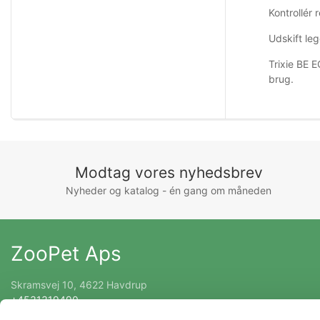
Kontrollér 
Udskift leg
Trixie BE E
brug.
Modtag vores nyhedsbrev
Nyheder og katalog - én gang om måneden
ZooPet Aps
Skramsvej 10, 4622 Havdrup
+4531319490
Kontakt@zoopet.dk