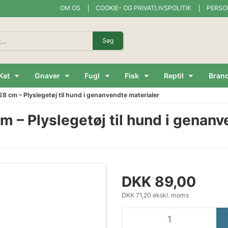
OM OS
COOKIE- OG PRIVATLIVSPOLITIK
PERSO
Søg
Kat
Gnaver
Fugl
Fisk
Reptil
Bran
28 cm – Plyslegetøj til hund i genanvendte materialer
m – Plyslegetøj til hund i genanv
DKK 89,00
DKK 71,20 ekskl. moms