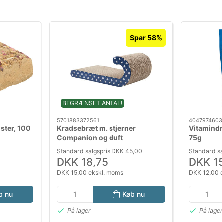
Spar 58%
BEGRÆNSET ANTAL!
5701883372561
404797460
mster, 100
Kradsebræt m. stjerner
Vitamind
Companion og duft
75g
Standard salgspris DKK 45,00
Standard s
DKK 18,75
DKK 1
DKK 15,00 ekskl. moms
DKK 12,00 
b nu
Køb nu
På lager
På lage