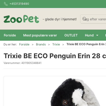
+4531319490
- glade dyr i hjemmet!
Forside
Mest populære varer
OUTLET
Hund
Trixie BE ECO Penguin Erin 
Du er her:
Forside
Brands
Trixie
Trixie BE ECO Penguin Erin 28 c
Varenummer:
4011905348841