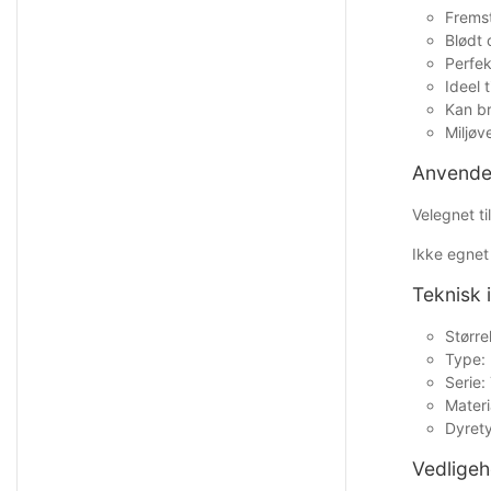
Fremst
Blødt 
Perfek
Ideel 
Kan b
Miljøv
Anvende
Velegnet ti
Ikke egnet 
Teknisk 
Større
Type: 
Serie:
Materi
Dyret
Vedligeh