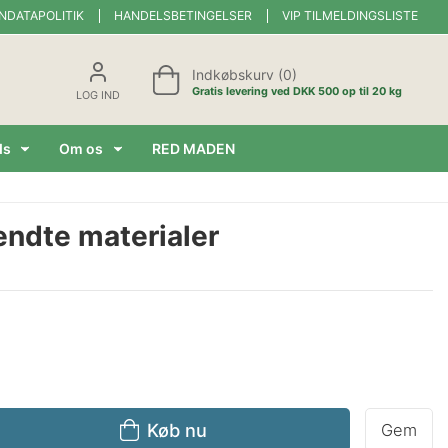
NDATAPOLITIK
HANDELSBETINGELSER
VIP TILMELDINGSLISTE
Indkøbskurv (0)
Gratis levering ved DKK 500 op til 20 kg
LOG IND
ds
Om os
RED MADEN
endte materialer
Køb nu
Gem