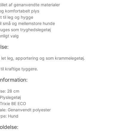
illet af genanvendte materialer
og komfortabelt plys
t til leg og hygge
til små og mellemstore hunde
ruges som tryghedslegetøj
enligt valg
lse:
l let leg, apportering og som krammelegetøj.
til kraftige tyggere.
information:
lse: 28 cm
Plyslegetøj
 Trixie BE ECO
ale: Genanvendt polyester
ype: Hund
oldelse: