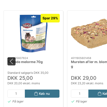
Spar 29%
4011905607924
4011905601458
Tørrede melorme 70g
Mursten af ler m. blo
g
Standard salgspris DKK 35,00
DKK 25,00
DKK 29,00
DKK 20,00 ekskl. moms
DKK 23,20 ekskl. moms
Køb nu
Kø
På lager
På lager