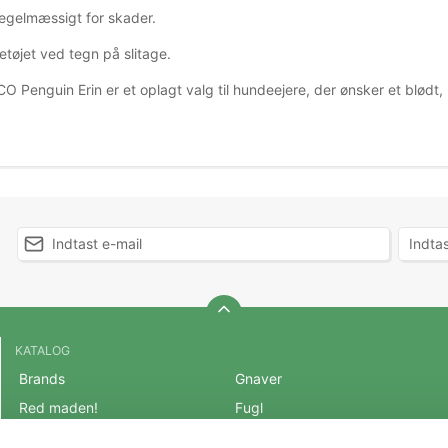
regelmæssigt for skader.
etøjet ved tegn på slitage.
CO Penguin Erin er et oplagt valg til hundeejere, der ønsker et blødt
KATALOG
Brands
Gnaver
Red maden!
Fugl
BLACK FRIDAY 2025
Fisk