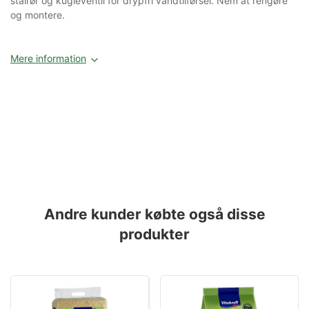
stålrør og kugleventil for drypfri vandtilførsel. Nem at rengøre
og montere.
Mere information
Andre kunder købte også disse
produkter