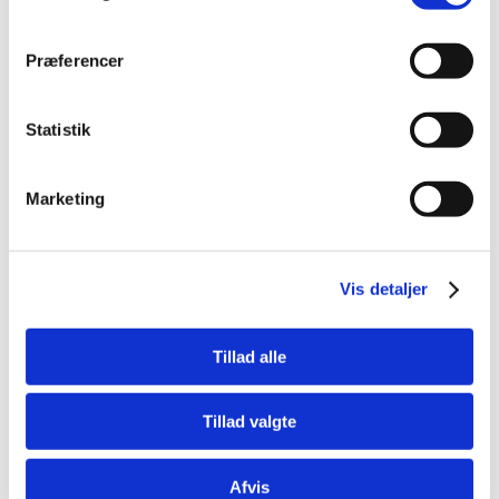
Køb nu
Køb nu
På lager
På lager
Præferencer
Statistik
Marketing
Vis detaljer
Information
Specifikationer
Tillad alle
Trixie Drikkeflaske 125 ml i glas er en praktisk og
hygiejnisk løsning til gnavere og smådyr. Flasken er
fremstillet af robust, gennemsigtigt glas, som er let at
Tillad valgte
rengøre og mere modstandsdygtigt over for ridser og lugt
sammenlignet med plastflasker.
Afvis
Flasken er udstyret med et rustfrit stålrør med kugleventil,