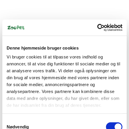
Bestsælgende varer i Trixie
Denne hjemmeside bruger cookies
Spar 29%
Vi bruger cookies til at tilpasse vores indhold og
annoncer, til at vise dig funktioner til sociale medier og til
at analysere vores trafik. Vi deler også oplysninger om
din brug af vores hjemmeside med vores partnere inden
for sociale medier, annonceringspartnere og
4011905607924
4011905601458
Tørrede melorme 70g
Mursten af ler m.
analysepartnere. Vores partnere kan kombinere disse
blomster, 100 g
data med andre oplysninger, du har givet dem, eller som
Standard salgspris DKK
de har indsamlet fra din brug af deres tjenester.
DKK 29,00
35,00
DKK 25,00
DKK 23,20 ekskl. moms
Samtykkevalg
DKK 20,00 ekskl. moms
Nødvendig