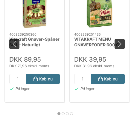
4008239250360
4008239251435
Vitakraft Gnaver-Spåner
VITAKRAFT MENU
60 L – Naturligt
GNAVERFODER 600 G
Basisstrøelse af Fyr &
Gran
DKK 89,95
DKK 39,95
DKK 71,96 ekskl. moms
DKK 31,96 ekskl. moms
Køb nu
Køb nu
På lager
På lager