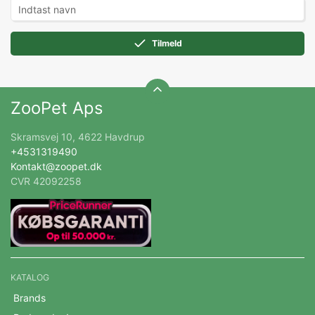
Tilmeld
ZooPet Aps
Skramsvej 10, 4622 Havdrup
+4531319490
Kontakt@zoopet.dk
CVR 42092258
KATALOG
Brands