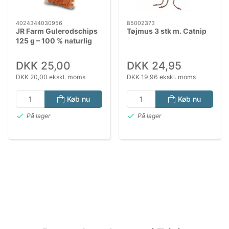
4024344030956
85002373
JR Farm Gulerodschips
Tøjmus 3 stk m. Catnip
125 g – 100 % naturlig
snack til gnavere og
kaniner
DKK 25,00
DKK 24,95
DKK 20,00 ekskl. moms
DKK 19,96 ekskl. moms
Køb nu
Køb nu
På lager
På lager