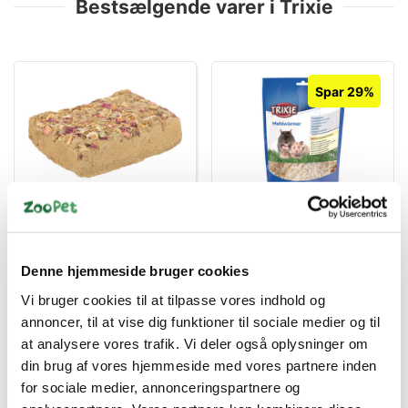
Bestsælgende varer i Trixie
Spar 29%
4011905601458
4011905607924
Mursten af ler m.
Tørrede melorme 70g
blomster, 100 g
Standard salgspris DKK
Denne hjemmeside bruger cookies
DKK 29,00
35,00
DKK 25,00
Vi bruger cookies til at tilpasse vores indhold og
DKK 23,20 ekskl. moms
annoncer, til at vise dig funktioner til sociale medier og til
DKK 20,00 ekskl. moms
at analysere vores trafik. Vi deler også oplysninger om
Køb nu
Køb nu
din brug af vores hjemmeside med vores partnere inden
På lager
På lager
for sociale medier, annonceringspartnere og