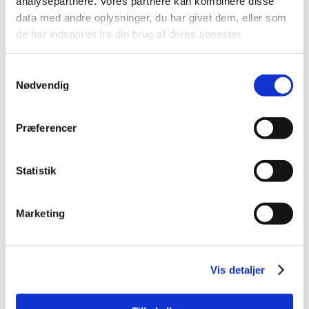
analysepartnere. Vores partnere kan kombinere disse
data med andre oplysninger, du har givet dem, eller som
de har indsamlet fra din brug af deres tjenester.
Samtykkevalg
Nødvendig
Præferencer
Information
Specifikationer
Statistik
Trixie Premio Tuna Rolls er lækre og smagfulde
kattegodbidder med et højt indhold af både fisk og kød.
Kombinationen af tun (53 %) og kylling (30 %) giver en
Marketing
intens smag, som selv kræsne katte har svært ved at
modstå.
De bløde ruller gør godbidderne nemme at tygge og
Vis detaljer
velegnede til katte i alle aldre. De kan anvendes som
belønning, forkælelse eller som en del af daglig aktivering.