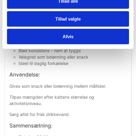
Tillad alle
Det høje indhold af animalske ingredienser bidrager til god
smagelighed og gør snacken til et attraktivt supplement til
kattens daglige kost.
Tillad valgte
Fordele ved Trixie Premio Tuna Rolls:
Afvis
Højt indhold af tun (53 %) og kylling (30 %)
Meget velsmagende – også til kræsne katte
Blød konsistens – nem at tygge
Velegnet som belønning eller snack
Ideel til daglig forkælelse
Anvendelse:
Gives som snack eller belønning mellem måltider.
Tilpas mængden efter kattens størrelse og
aktivitetsniveau.
Sørg altid for frisk drikkevand.
Sammensætning: