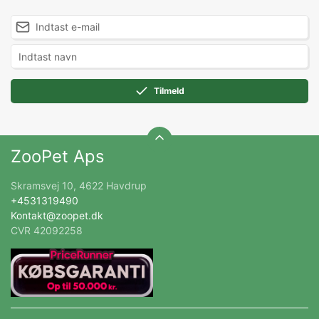
Tilmeld
ZooPet Aps
Skramsvej 10, 4622 Havdrup
+4531319490
Kontakt@zoopet.dk
CVR 42092258