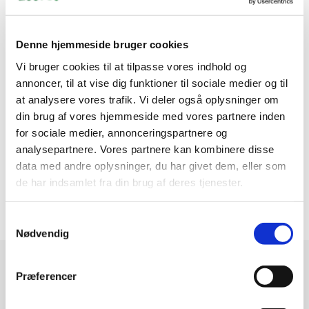
Denne hjemmeside bruger cookies
Vi bruger cookies til at tilpasse vores indhold og
annoncer, til at vise dig funktioner til sociale medier og til
Information
Specifikationer
at analysere vores trafik. Vi deler også oplysninger om
din brug af vores hjemmeside med vores partnere inden
for sociale medier, annonceringspartnere og
For akvarier til ca. ltr 350 Filter volumen 4 L
analysepartnere. Vores partnere kan kombinere disse
Pumpe ydelse 620 Strøm forbrug 15 watt Løfte højde mvs
data med andre oplysninger, du har givet dem, eller som
1,80 Mål 185x370 mm
de har indsamlet fra din brug af deres tjenester.
Levering uden filtermateriale
Samtykkevalg
Nødvendig
Modtag vores nyhedsbrev
Præferencer
Nyheder og katalog - én gang om måneden