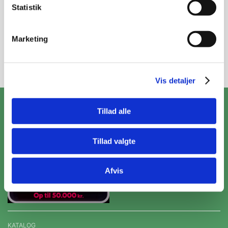
Statistik
Marketing
Tilmeld
Vis detaljer
ZooPet Aps
Tillad alle
Skramsvej 10, 4622 Havdrup
+4531319490
Tillad valgte
Kontakt@zoopet.dk
CVR 42092258
Afvis
KATALOG