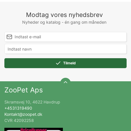
Modtag vores nyhedsbrev
Nyheder og katalog - én gang om måneden
Tilmeld
ZooPet Aps
Skramsvej 10, 4622 Havdrup
+4531319490
Kontakt@zoopet.dk
CVR 42092258