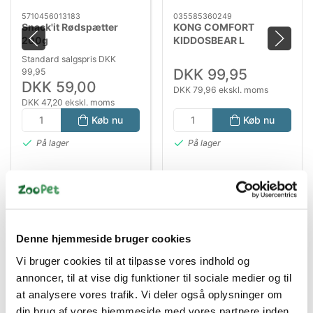
5710456013183
035585360249
Snack'it Rødspætter
KONG COMFORT
200g
KIDDOSBEAR L
22x18x15CM
Standard salgspris DKK
DKK 99,95
99,95
DKK 59,00
DKK 79,96 ekskl. moms
DKK 47,20 ekskl. moms
Køb nu
Køb nu
På lager
På lager
Denne hjemmeside bruger cookies
Vi bruger cookies til at tilpasse vores indhold og
annoncer, til at vise dig funktioner til sociale medier og til
at analysere vores trafik. Vi deler også oplysninger om
Bestsælgende varer i Ugens tilbud
din brug af vores hjemmeside med vores partnere inden