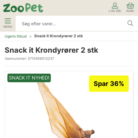
LOG IND
KURV
MENU
Snack it Krondyrører 2 stk
Ugens tilbud
Snack it Krondyrører 2 stk
Varenummer:
5710456013237
SNACK IT NYHED!
Spar 36%