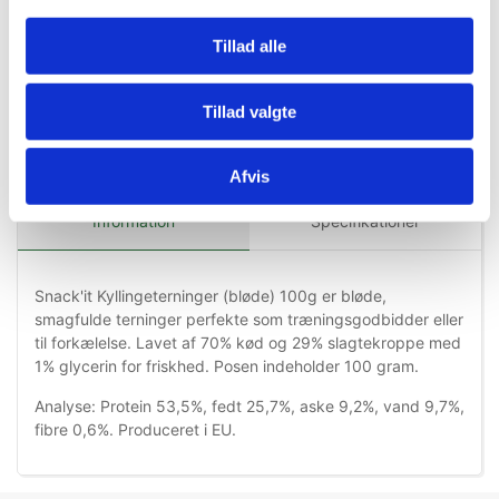
Tillad alle
Tillad valgte
Afvis
Information
Specifikationer
Snack'it Kyllingeterninger (bløde) 100g er bløde,
smagfulde terninger perfekte som træningsgodbidder eller
til forkælelse. Lavet af 70% kød og 29% slagtekroppe med
1% glycerin for friskhed. Posen indeholder 100 gram.
Analyse: Protein 53,5%, fedt 25,7%, aske 9,2%, vand 9,7%,
fibre 0,6%. Produceret i EU.