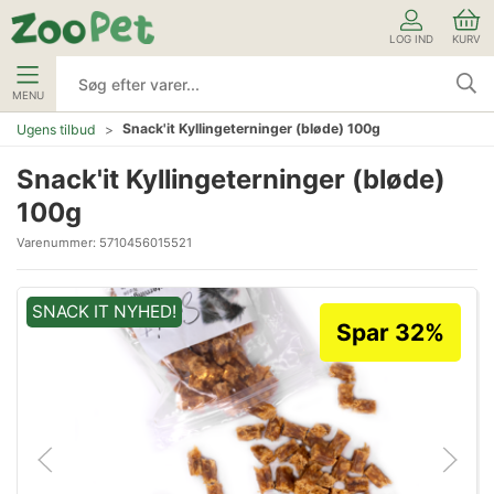
LOG IND
KURV
MENU
Snack'it Kyllingeterninger (bløde) 100g
Ugens tilbud
Snack'it Kyllingeterninger (bløde)
100g
Varenummer:
5710456015521
SNACK IT NYHED!
Spar 32%