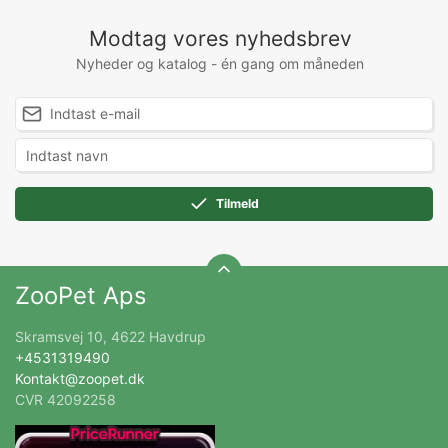
Modtag vores nyhedsbrev
Nyheder og katalog - én gang om måneden
Tilmeld
ZooPet Aps
Skramsvej 10, 4622 Havdrup
+4531319490
Kontakt@zoopet.dk
CVR 42092258