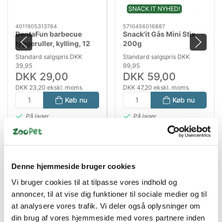
SNACK IT NYHED!
4011905313764
5710456016887
DentaFun barbecue
Snack'it Gås Mini Stix
tyggeruller, kylling, 12
200g
cm, 10 stk/80g
Standard salgspris DKK
Standard salgspris DKK
39,95
99,95
DKK 29,00
DKK 59,00
DKK 23,20 ekskl. moms
DKK 47,20 ekskl. moms
Køb nu
Køb nu
På lager
På lager
Denne hjemmeside bruger cookies
Vi bruger cookies til at tilpasse vores indhold og
annoncer, til at vise dig funktioner til sociale medier og til
at analysere vores trafik. Vi deler også oplysninger om
din brug af vores hjemmeside med vores partnere inden