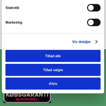
Nyheder og katalog - én gang om måneden
Statistik
Marketing
Tilmeld
Vis detaljer
ZooPet Aps
Tillad alle
Skramsvej 10, 4622 Havdrup
Tillad valgte
+4531319490
Kontakt@zoopet.dk
CVR 42092258
Afvis