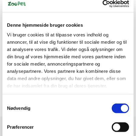
Denne hjemmeside bruger cookies
Vi bruger cookies til at tilpasse vores indhold og
annoncer, til at vise dig funktioner til sociale medier og til
at analysere vores trafik. Vi deler også oplysninger om
Information
din brug af vores hjemmeside med vores partnere inden
for sociale medier, annonceringspartnere og
Et skridt foran for deres bedste liv.
analysepartnere. Vores partnere kan kombinere disse
data med andre oplysninger, du har givet dem, eller som
Hill's PRESCRIPTION DIET c/d Multicare Urinary Stress +
de har indsamlet fra din brug af deres tjenester.
Metabolic tørfoder med kylling til katte er videnskabeligt
sammensat af Hill's ernæringseksperter og dyrlæger for at
støtte din kats urinvejssundhed og vægt.
Samtykkevalg
Nødvendig
Præferencer
Modtag vores nyhedsbrev