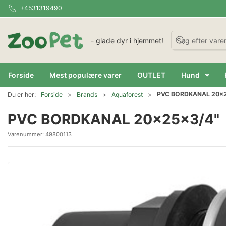
+4531319490
- glade dyr i hjemmet!
Forside
Mest populære varer
OUTLET
Hund
PVC BORDKANAL 20x2
Du er her:
Forside
Brands
Aquaforest
PVC BORDKANAL 20x25x3/4"
Varenummer:
49800113