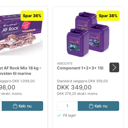
Spar 36%
Spar 38%
49832475
t AF Rock Mix 18 kg –
Component 1+2+3+ 15l
evsten til marine
algspris DKK 1.099,00
Standard salgspris DKK 559,00
98,00
DKK 349,00
 ekskl. moms
DKK 279,20 ekskl. moms
Køb nu
Køb nu
r
På lager