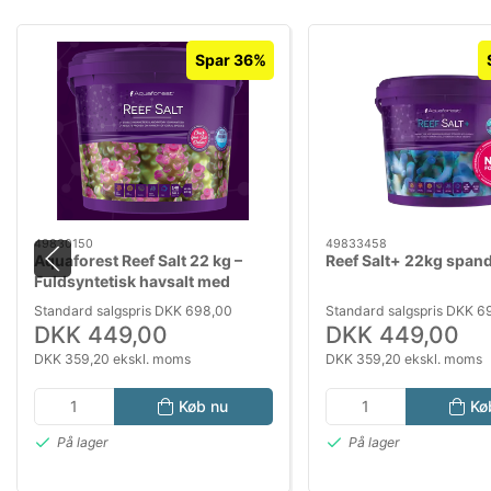
Spar 36%
49830150
49833458
Aquaforest Reef Salt 22 kg –
Reef Salt+ 22kg span
Fuldsyntetisk havsalt med
aminosyrer og C-vitamin
Standard salgspris DKK 698,00
Standard salgspris DKK 6
DKK 449,00
DKK 449,00
DKK 359,20 ekskl. moms
DKK 359,20 ekskl. moms
Køb nu
Kø
På lager
På lager