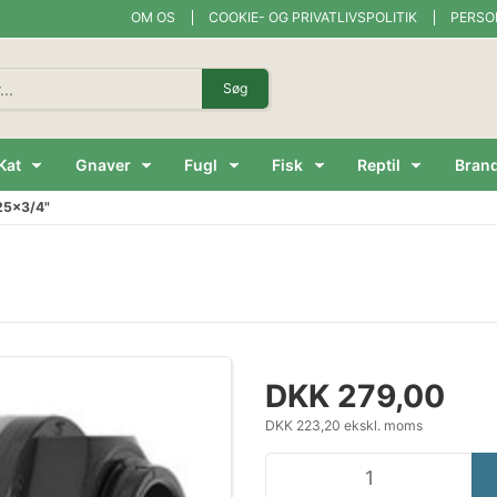
OM OS
COOKIE- OG PRIVATLIVSPOLITIK
PERSO
Søg
Kat
Gnaver
Fugl
Fisk
Reptil
Bran
5x3/4"
DKK 279,00
DKK 223,20 ekskl. moms