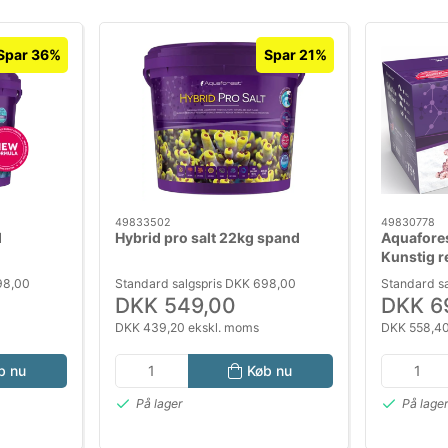
Spar 36%
Spar 21%
49833502
49830778
d
Hybrid pro salt 22kg spand
Aquafores
Kunstig r
akvarier
98,00
Standard salgspris DKK 698,00
Standard s
DKK 549,00
DKK 6
DKK 439,20 ekskl. moms
DKK 558,40
b nu
Køb nu
På lager
På lage