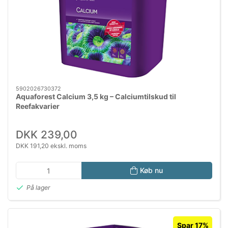
5902026730372
Aquaforest Calcium 3,5 kg – Calciumtilskud til
Reefakvarier
DKK 239,00
DKK 191,20 ekskl. moms
Køb nu
På lager
Spar 17%