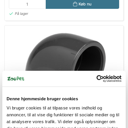
Køb nu
På lager
Denne hjemmeside bruger cookies
Vi bruger cookies til at tilpasse vores indhold og
annoncer, til at vise dig funktioner til sociale medier og til
49800013
at analysere vores trafik. Vi deler også oplysninger om
PVC VINKEL 90¤20mm m.1/2" gevind 1side