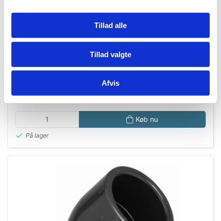
Tillad alle
49800019
PVS SAMLESTYKKE 16x16mm TIL SLANGE i 1 ENDE
Tillad valgte
DKK 19,95
Afvis
DKK 15,96 ekskl. moms
Køb nu
På lager