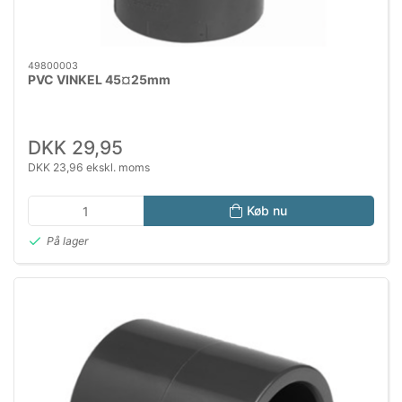
49800003
PVC VINKEL 45¤25mm
DKK 29,95
DKK 23,96 ekskl. moms
Køb nu
På lager