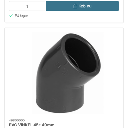
Køb nu
På lager
49800005
PVC VINKEL 45¤40mm