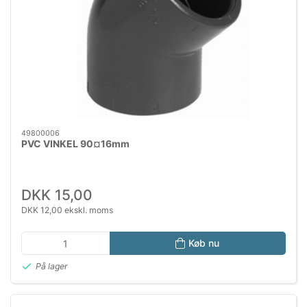
49800006
PVC VINKEL 90¤16mm
DKK 15,00
DKK 12,00 ekskl. moms
Køb nu
På lager