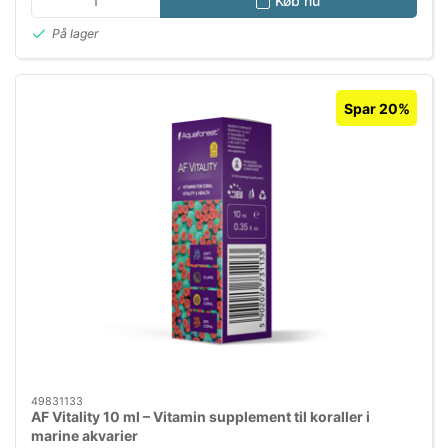
Køb nu
På lager
Spar 20%
49831133
AF Vitality 10 ml – Vitamin supplement til koraller i
marine akvarier