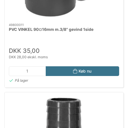
49800011
PVC VINKEL 90¤16mm m.3/8" gevind 1side
DKK 35,00
DKK 28,00 ekskl. moms
Køb nu
På lager