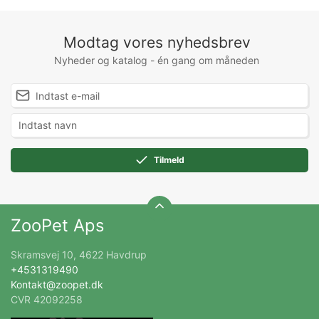
Modtag vores nyhedsbrev
Nyheder og katalog - én gang om måneden
Tilmeld
ZooPet Aps
Skramsvej 10, 4622 Havdrup
+4531319490
Kontakt@zoopet.dk
CVR 42092258