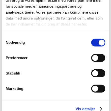
din brug af vores hjemmeside med vores partnere inden
for sociale medier, annonceringspartnere og
analysepartnere. Vores partnere kan kombinere disse
DKK 35,00
data med andre oplysninger, du har givet dem, eller som
DKK 28,00 ekskl. moms
de har indsamlet fra din brug af deres tjenester.
Køb nu
Samtykkevalg
På lager
Nødvendig
Præferencer
Statistik
Marketing
Vis detaljer