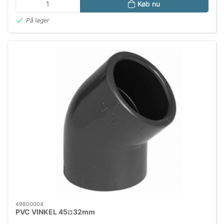
Køb nu
På lager
49800004
PVC VINKEL 45¤32mm