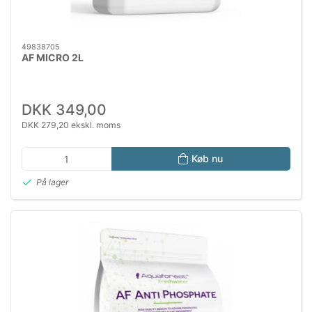
49838705
AF MICRO 2L
DKK 349,00
DKK 279,20 ekskl. moms
Køb nu
På lager