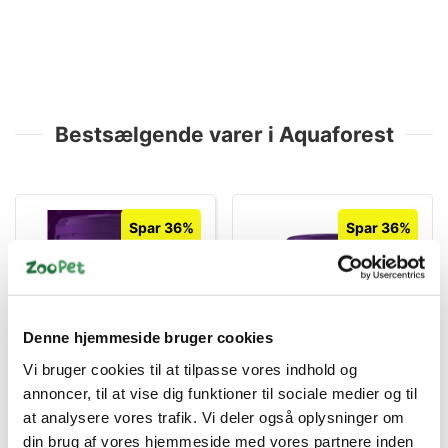
Bestsælgende varer i Aquaforest
Spar 36%
Spar 36%
Denne hjemmeside bruger cookies
49830150
49833458
Vi bruger cookies til at tilpasse vores indhold og
Aquaforest Reef Salt 22
Reef Salt+ 22kg spand
kg – Fuldsyntetisk
annoncer, til at vise dig funktioner til sociale medier og til
havsalt med aminosyrer
at analysere vores trafik. Vi deler også oplysninger om
Standard salgspris DKK
Standard salgspris DKK
og C-vitamin
698,00
698,00
din brug af vores hjemmeside med vores partnere inden