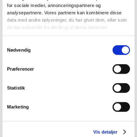
DKK 449,00
DKK 449,00
for sociale medier, annonceringspartnere og
DKK 359,20 ekskl. moms
DKK 359,20 ekskl. moms
analysepartnere. Vores partnere kan kombinere disse
Køb nu
Køb nu
data med andre oplysninger, du har givet dem, eller som
de har indsamlet fra din brug af deres tjenester.
På lager
På lager
Samtykkevalg
Nødvendig
Præferencer
Statistik
Specifikationer
Marketing
Brand
AquaForest
Vis detaljer