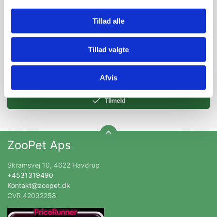
Modtag vores nyhedsbrev
Tillad alle
Nyheder og katalog - én gang om måneden
Tillad valgte
Afvis
Tilmeld
ZooPet Aps
Skramsvej 10, 4622 Havdrup
+4531319490
Kontakt@zoopet.dk
CVR 42092258