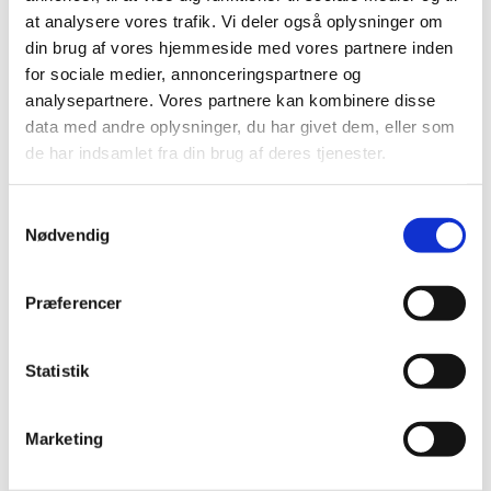
49830150
49833458
at analysere vores trafik. Vi deler også oplysninger om
Aquaforest Reef Salt 22
Reef Salt+ 22kg spand
din brug af vores hjemmeside med vores partnere inden
kg – Fuldsyntetisk
havsalt med aminosyrer
for sociale medier, annonceringspartnere og
Standard salgspris DKK
Standard salgspris DKK
og C-vitamin
analysepartnere. Vores partnere kan kombinere disse
698,00
698,00
DKK 449,00
DKK 449,00
data med andre oplysninger, du har givet dem, eller som
DKK 359,20 ekskl. moms
DKK 359,20 ekskl. moms
de har indsamlet fra din brug af deres tjenester.
Køb nu
Køb nu
Samtykkevalg
På lager
På lager
Nødvendig
Præferencer
Statistik
Marketing
Specifikationer