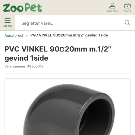
LOG IND
KURV
MENU
PVC VINKEL 90¤20mm m.1/2" gevind 1side
Aquaforest
PVC VINKEL 90¤20mm m.1/2"
gevind 1side
Varenummer:
49800013