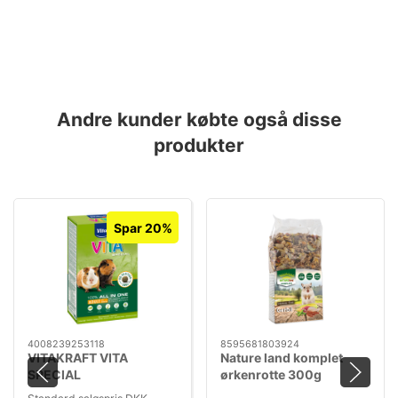
Andre kunder købte også disse
produkter
Spar 20%
4008239253118
8595681803924
VITAKRAFT VITA
Nature land komplet
SPECIAL
ørkenrotte 300g
MARSVINEFODER 600