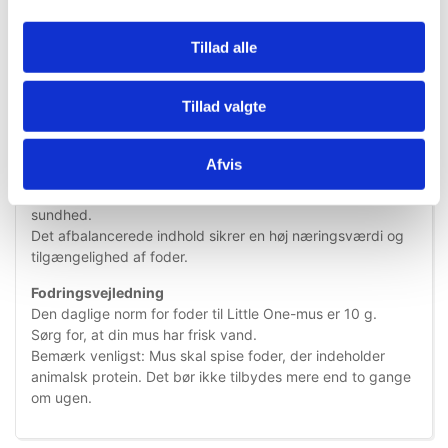
Tillad alle
Information
Specifikationer
Tillad valgte
Little One foder til mus indeholder hele komplekset af
Afvis
protein, fedt, kulhydrater, vitaminer og mineraler, der er
nødvendige for fodring af høj kvalitet og dit kæledyrs
sundhed.
Det afbalancerede indhold sikrer en høj næringsværdi og
tilgængelighed af foder.
Fodringsvejledning
Den daglige norm for foder til Little One-mus er 10 g.
Sørg for, at din mus har frisk vand.
Bemærk venligst: Mus skal spise foder, der indeholder
animalsk protein. Det bør ikke tilbydes mere end to gange
om ugen.