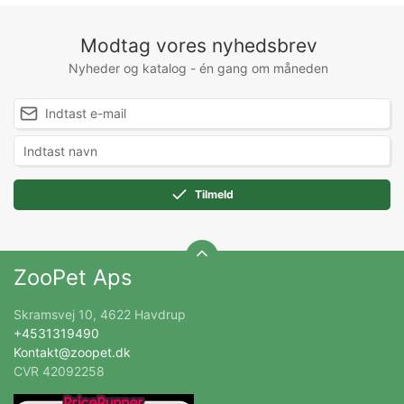
Modtag vores nyhedsbrev
Nyheder og katalog - én gang om måneden
Tilmeld
ZooPet Aps
Skramsvej 10, 4622 Havdrup
+4531319490
Kontakt@zoopet.dk
CVR 42092258