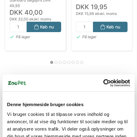
Standard salgspris DKK
G
DKK 19,95
49,95
DKK 40,00
DKK 15,96 ekskl. moms
DKK 32,00 ekskl. moms
Køb nu
Køb nu
På lager
På lager
Denne hjemmeside bruger cookies
Bestsælgende varer i Gnaverfoder
Vi bruger cookies til at tilpasse vores indhold og
annoncer, til at vise dig funktioner til sociale medier og til
at analysere vores trafik. Vi deler også oplysninger om
Spar 41%
din brug af vores hjemmeside med vores partnere inden