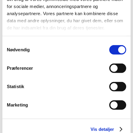
for sociale medier, annonceringspartnere og
analysepartnere. Vores partnere kan kombinere disse
data med andre oplysninger, du har givet dem, eller som
de har indsamlet fra din brug af deres tjenester.
4011905607962
5410340612965
Melorm til hamster
Hamster complete 500 g
Samtykkevalg
200g.
Nødvendig
Standard salgspris DKK
DKK 69,00
99,95
DKK 59,00
Præferencer
DKK 55,20 ekskl. moms
DKK 47,20 ekskl. moms
Køb nu
Køb nu
Statistik
På lager
På lager
Marketing
Vis detaljer