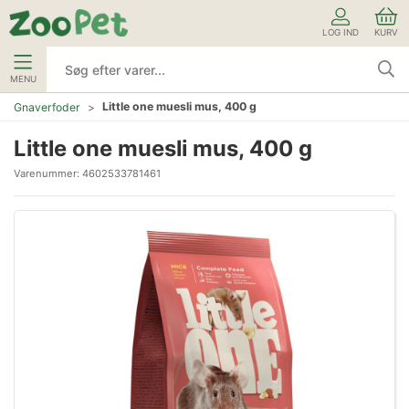
LOG IND
KURV
MENU
Little one muesli mus, 400 g
Gnaverfoder
Little one muesli mus, 400 g
Varenummer:
4602533781461