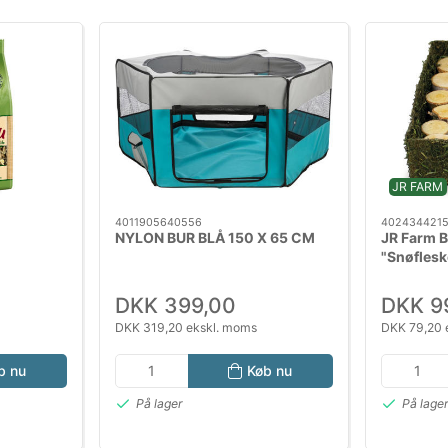
JR FARM
4011905640556
402434421
NYLON BUR BLÅ 150 X 65 CM
JR Farm B
"Snøfles
DKK 399,00
DKK 9
DKK 319,20 ekskl. moms
DKK 79,20 
b nu
Køb nu
På lager
På lage