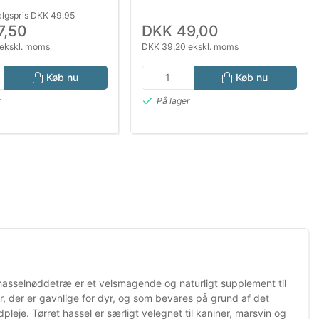
algspris DKK 49,95
7,50
DKK 49,00
ekskl. moms
DKK 39,20 ekskl. moms
Køb nu
Køb nu
r
På lager
f hasselnøddetræ er et velsmagende og naturligt supplement til
er, der er gavnlige for dyr, og som bevares på grund af det
leje. Tørret hassel er særligt velegnet til kaniner, marsvin og