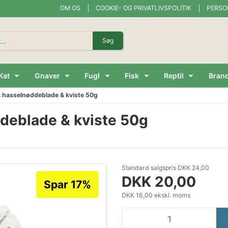
OM OS
COOKIE- OG PRIVATLIVSPOLITIK
PERSO
Søg
Kat
Gnaver
Fugl
Fisk
Reptil
Bran
k hasselnøddeblade & kviste 50g
ddeblade & kviste 50g
Standard salgspris DKK 24,00
DKK 20,00
Spar 17%
DKK 16,00 ekskl. moms