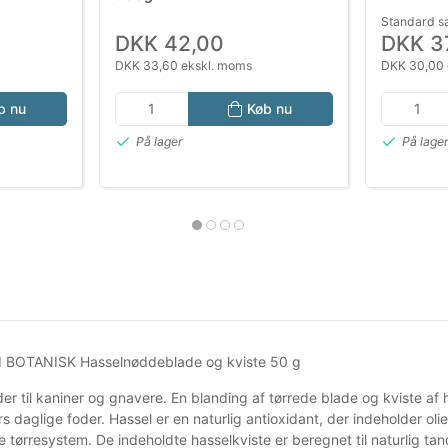
Standard s
DKK 42,00
DKK 3
DKK 33,60 ekskl. moms
DKK 30,00 
b nu
Køb nu
På lager
På lage
d BOTANISK Hasselnøddeblade og kviste 50 g
der til kaniner og gnavere. En blanding af tørrede blade og kviste a
s daglige foder. Hassel er en naturlig antioxidant, der indeholder oli
ørresystem. De indeholdte hasselkviste er beregnet til naturlig tandp