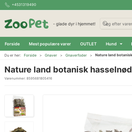
+4531319490
- glade dyr i hjemmet!
Forside
Mest populære varer
OUTLET
Hund
Nature land botanis
Du er her:
Forside
Gnaver
Gnaverfoder
Nature land botanisk hasselnø
Varenummer:
8595681805416