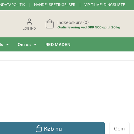
NDATAPOLITIK
HANDELSBETINGELSER
VIP TILMELDINGSLISTE
Indkøbskurv (0)
Gratis levering ved DKK 500 op til 20 kg
LOG IND
ds
Om os
RED MADEN
Køb nu
Gem