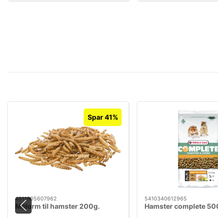
Spar 41%
4011905607962
5410340612965
Melorm til hamster 200g.
Hamster complete 50