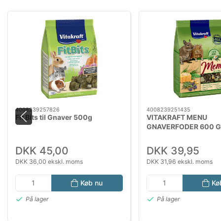
4008239257826
4008239251435
Fit Bits til Gnaver 500g
VITAKRAFT MENU
GNAVERFODER 600 G
DKK 45,00
DKK 39,95
DKK 36,00 ekskl. moms
DKK 31,96 ekskl. moms
Køb nu
Kø
På lager
På lager