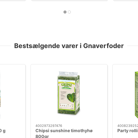
Bestsælgende varer i Gnaverfoder
4002973297476
400823925
0 g
Chipsi sunshine timothyhø
Party roll
800gr