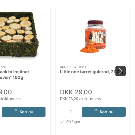
5728
4602533781584
ack to Instinct
Little one tørret gulerod, 200 g
koven" 150g
9,00
DKK 29,00
ekskl. moms
DKK 23,20 ekskl. moms
Køb nu
Køb nu
r
På lager