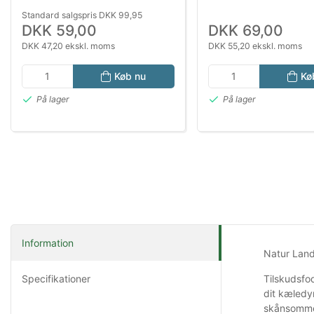
Standard salgspris DKK 99,95
DKK 59,00
DKK 69,00
DKK 47,20 ekskl. moms
DKK 55,20 ekskl. moms
Køb nu
Kø
På lager
På lager
Information
Natur Lan
Specifikationer
Tilskudsfo
dit kæledyr
skånsomme t