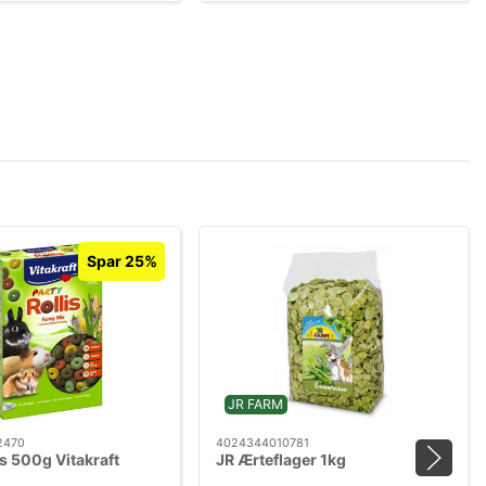
Spar 25%
JR FARM
2470
4024344010781
is 500g Vitakraft
JR Ærteflager 1kg