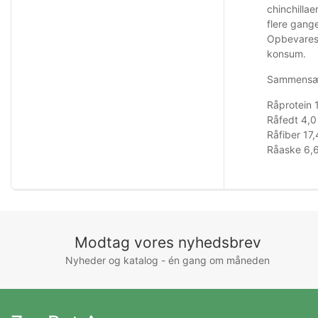
chinchilla
flere gang
Opbevares 
konsum.
Sammensæt
Råprotein 
Råfedt 4,0
Råfiber 17
Råaske 6,
Modtag vores nyhedsbrev
Nyheder og katalog - én gang om måneden