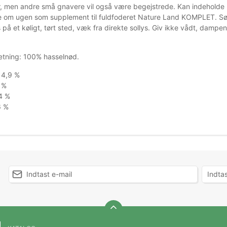
er, men andre små gnavere vil også være begejstrede. Kan indeholde 
e om ugen som supplement til fuldfoderet Nature Land KOMPLET. Sørg
på et køligt, tørt sted, væk fra direkte sollys. Giv ikke vådt, dampe
ning: 100% hasselnød.
14,9 %
 %
,4 %
6 %