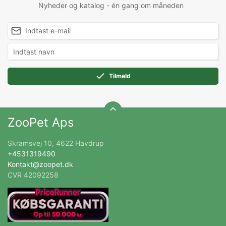
Nyheder og katalog - én gang om måneden
Tilmeld
ZooPet Aps
Skramsvej 10, 4622 Havdrup
+4531319490
Kontakt@zoopet.dk
CVR 42092258