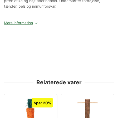
præbiotika og højt fiberindhold. Understøtter fordøjelse,
tænder, pels og immunforsvar.
Mere information
Relaterede varer
Spar 20%