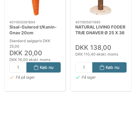
4011905061894
4011905611990
Sisal-Gulerod t/Kanin-
NATURAL LIVING FODER
Gnav 20cm
TRÆ GNAVER Ø 25 X 36
CM
Standard salgspris DKK
DKK 138,00
25,00
DKK 20,00
DKK 110,40 ekskl. moms
DKK 16,00 ekskl. moms
Køb nu
Køb nu
Få på lager
På lager