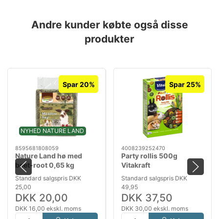
Andre kunder købte også disse
produkter
Spar 20%
Spar 25%
NYHED NATURE LAND
8595681808059
4008239252470
Nature Land hø med
Party rollis 500g
beet-root 0,65 kg
Vitakraft
Standard salgspris DKK
Standard salgspris DKK
25,00
49,95
DKK 20,00
DKK 37,50
DKK 16,00 ekskl. moms
DKK 30,00 ekskl. moms