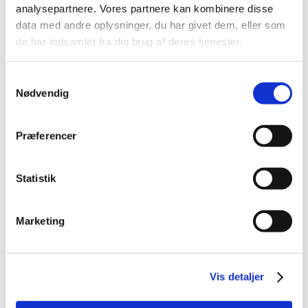
analysepartnere. Vores partnere kan kombinere disse
data med andre oplysninger, du har givet dem, eller som
4011905607962
5410340612965
Melorm til hamster
Hamster complete 500 g
de har indsamlet fra din brug af deres tjenester.
200g.
Standard salgspris DKK
Samtykkevalg
DKK 69,00
99,95
Nødvendig
DKK 59,00
DKK 55,20 ekskl. moms
DKK 47,20 ekskl. moms
Køb nu
Køb nu
Præferencer
På lager
På lager
Statistik
Marketing
Vis detaljer