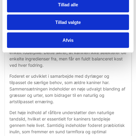
Information
Specifikationer
Tillad alle
Vitakraft Vita Special All-In-One Senior er et komplet
Tillad valgte
fuldfoder, udviklet specifikt til ældre dværgkaniner med
fokus på optimal ernæring, sundhed og trivsel i de senere
leveår. Foderet er sammensat som et såkaldt All-In-One
Afvis
foder, hvor alle nødvendige næringsstoffer er samlet i hver
enkelt foderpille. Dette sikrer, at kaninen ikke selekterer de
enkelte ingredienser fra, men får en fuldt balanceret kost
ved hver fodring.
Foderet er udviklet i samarbejde med dyrlæger og
tilpasset de særlige behov, som ældre kaniner har.
Sammensætningen indeholder en nøje udvalgt blanding af
græsser og urter, som bidrager til en naturlig og
artstilpasset ernæring.
Det høje indhold af råfibre understøtter den naturlige
tandslid, hvilket er essentielt for kaniners tandpleje
gennem hele livet. Samtidig indeholder foderet præbiotisk
inulin, som fremmer en sund tarmflora og optimal