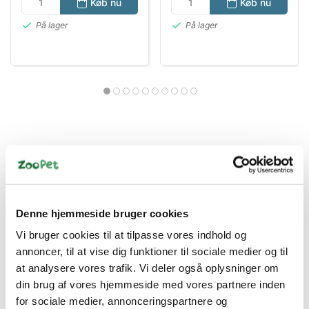
Køb nu
Køb nu
På lager
På lager
Bestsælgende varer i Gnaverfoder
Denne hjemmeside bruger cookies
Vi bruger cookies til at tilpasse vores indhold og
Spar 41%
annoncer, til at vise dig funktioner til sociale medier og til
at analysere vores trafik. Vi deler også oplysninger om
din brug af vores hjemmeside med vores partnere inden
for sociale medier, annonceringspartnere og