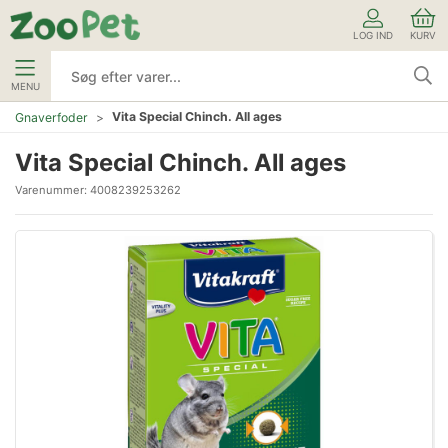
LOG IND
KURV
MENU
Vita Special Chinch. All ages
Gnaverfoder
Vita Special Chinch. All ages
Varenummer:
4008239253262