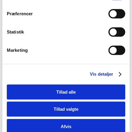
Præferencer
Statistik
Bestsælgende varer i Gnaverfoder
Marketing
Spar 41%
Vis detaljer
Tillad alle
Tillad valgte
4011905607962
5410340612965
Melorm til hamster
Hamster complete 500 g
200g.
Afvis
Standard salgspris DKK