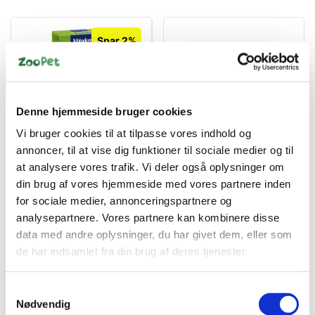
Spar 2%
Denne hjemmeside bruger cookies
Vi bruger cookies til at tilpasse vores indhold og
4008239250766
4011905621678
Vitakraft Pellets
Natural Living shelter &
annoncer, til at vise dig funktioner til sociale medier og til
Chinchilla 1 kg –
platform, 33 x 33 cm
at analysere vores trafik. Vi deler også oplysninger om
Fuldfoder med Alfalfa &
Standard salgspris DKK
Malt
din brug af vores hjemmeside med vores partnere inden
DKK 85,00
39,95
DKK 39,00
for sociale medier, annonceringspartnere og
DKK 68,00 ekskl. moms
analysepartnere. Vores partnere kan kombinere disse
DKK 31,20 ekskl. moms
data med andre oplysninger, du har givet dem, eller som
Køb nu
Køb nu
de har indsamlet fra din brug af deres tjenester.
På lager
Få på lager
Samtykkevalg
Nødvendig