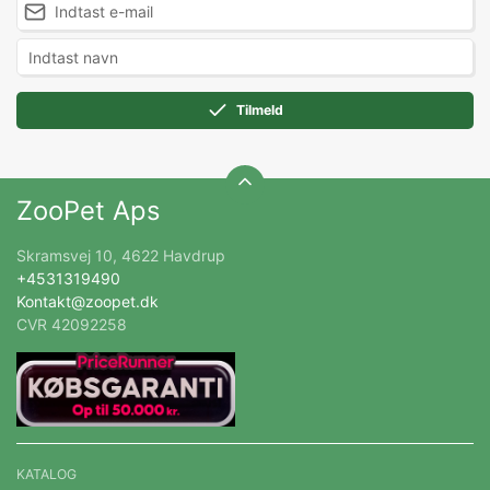
Tilmeld
ZooPet Aps
Skramsvej 10, 4622 Havdrup
+4531319490
Kontakt@zoopet.dk
CVR 42092258
KATALOG