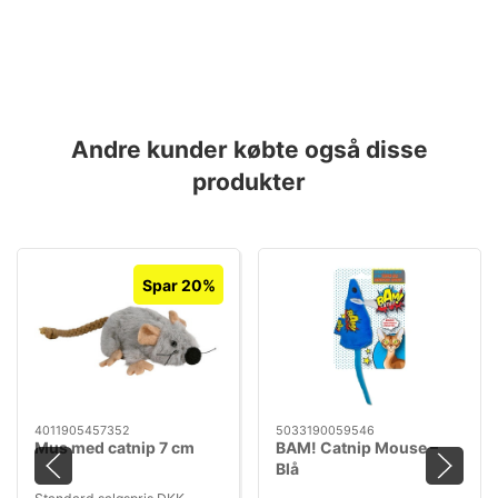
Andre kunder købte også disse
produkter
Spar 20%
4011905457352
5033190059546
Mus med catnip 7 cm
BAM! Catnip Mouse –
Blå