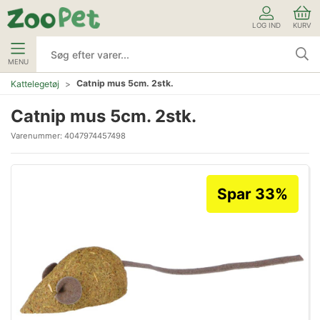
LOG IND
KURV
MENU
Catnip mus 5cm. 2stk.
Kattelegetøj
Catnip mus 5cm. 2stk.
Varenummer:
4047974457498
Spar 33%