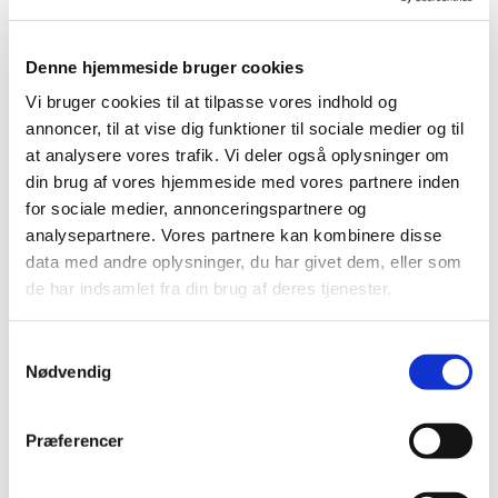
Denne hjemmeside bruger cookies
BEGRÆNSET ANTAL!
Vi bruger cookies til at tilpasse vores indhold og
annoncer, til at vise dig funktioner til sociale medier og til
4008239133687
5701883372561
at analysere vores trafik. Vi deler også oplysninger om
Vitakraft Laser Pointer til
Kradsebræt m. stjerner
Kat – Catch the Light
Companion og duft
din brug af vores hjemmeside med vores partnere inden
Fisk 8 cm
Standard salgspris DKK
Standard salgspris DKK
for sociale medier, annonceringspartnere og
25,00
45,00
analysepartnere. Vores partnere kan kombinere disse
DKK 20,00
DKK 18,75
data med andre oplysninger, du har givet dem, eller som
DKK 16,00 ekskl. moms
DKK 15,00 ekskl. moms
de har indsamlet fra din brug af deres tjenester.
Køb nu
Køb nu
På lager
På lager
Samtykkevalg
Nødvendig
Præferencer