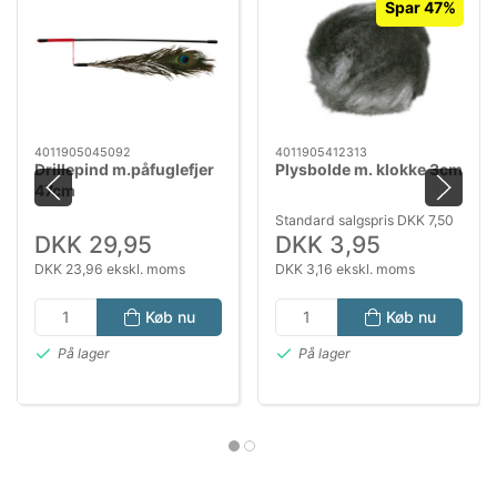
Spar 47%
4011905045092
4011905412313
Drillepind m.påfuglefjer
Plysbolde m. klokke 3cm
47cm
Standard salgspris DKK 7,50
DKK 29,95
DKK 3,95
DKK 23,96 ekskl. moms
DKK 3,16 ekskl. moms
Køb nu
Køb nu
På lager
På lager