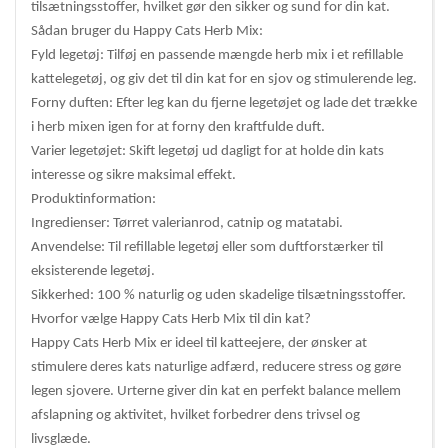
tilsætningsstoffer, hvilket gør den sikker og sund for din kat.
Sådan bruger du Happy Cats Herb Mix:
Fyld legetøj: Tilføj en passende mængde herb mix i et refillable
kattelegetøj, og giv det til din kat for en sjov og stimulerende leg.
Forny duften: Efter leg kan du fjerne legetøjet og lade det trække
i herb mixen igen for at forny den kraftfulde duft.
Varier legetøjet: Skift legetøj ud dagligt for at holde din kats
interesse og sikre maksimal effekt.
Produktinformation:
Ingredienser: Tørret valerianrod, catnip og matatabi.
Anvendelse: Til refillable legetøj eller som duftforstærker til
eksisterende legetøj.
Sikkerhed: 100 % naturlig og uden skadelige tilsætningsstoffer.
Hvorfor vælge Happy Cats Herb Mix til din kat?
Happy Cats Herb Mix er ideel til katteejere, der ønsker at
stimulere deres kats naturlige adfærd, reducere stress og gøre
legen sjovere. Urterne giver din kat en perfekt balance mellem
afslapning og aktivitet, hvilket forbedrer dens trivsel og
livsglæde.