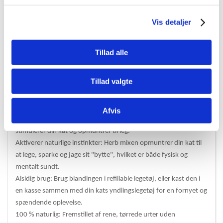
blanding består af tre kraftfulde og 100 % naturlige urter: tørret
Vis detaljer
valerianrod, katteurt (catnip) og matatabi. Herb mixen er
udviklet til at give din kat en glædesfuld reaktion, der
kombinerer både afslapning og aktivering. Det er det perfekte
Tillad alle
valg til at opgradere din kats leg og reducere stress, samtidig
med at den stimuleres til at udleve sine naturlige jagtinstinkter.
Tillad valgte
Fordele ved Happy Cats Herb Mix:
Afslapning og stimulering: Valerian hjælper med at reducere
Afvis
stress og fremmer afslapning, mens catnip og matatabi
stimulerer din kat og opmuntrer til leg.
Aktiverer naturlige instinkter: Herb mixen opmuntrer din kat til
at lege, sparke og jage sit "bytte", hvilket er både fysisk og
mentalt sundt.
Alsidig brug: Brug blandingen i refillable legetøj, eller kast den i
en kasse sammen med din kats yndlingslegetøj for en fornyet og
spændende oplevelse.
100 % naturlig: Fremstillet af rene, tørrede urter uden