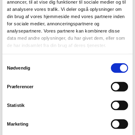
annoncer, til at vise dig funktioner til sociale medier og til
Køb nu
Køb nu
at analysere vores trafik. Vi deler også oplysninger om
din brug af vores hjemmeside med vores partnere inden
På lager
På lager
for sociale medier, annonceringspartnere og
analysepartnere. Vores partnere kan kombinere disse
data med andre oplysninger, du har givet dem, eller som
de har indsamlet fra din brug af deres tjenester.
Samtykkevalg
Nødvendig
Information
Specifikationer
Præferencer
Statistik
Happy Cats Herb Mix - Refill Tubes – Naturlig Herbeblanding til
Leg og Afslapning for Katte
Marketing
Giv din kat en spændende og beroligende oplevelse med Happy
Cats Herb Mix - Refill Tubes fra D&D Home. Denne unikke