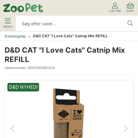
LOG IND
KURV
MENU
D&D CAT "I Love Cats" Catnip Mix REFILL
Kattelegetøj
D&D CAT "I Love Cats" Catnip Mix
REFILL
Varenummer:
4047059481424
D&D NYHED!