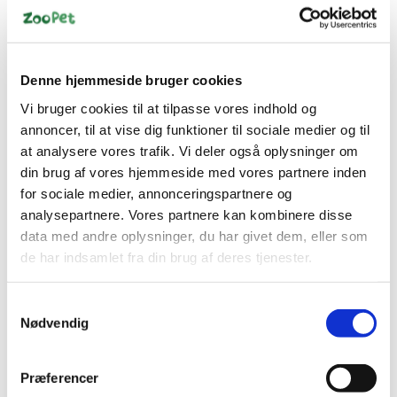
Denne hjemmeside bruger cookies
Vi bruger cookies til at tilpasse vores indhold og
4011905043258
4011905457246
Kradsemåtte plyds
Drillepind m/ plysbånd
annoncer, til at vise dig funktioner til sociale medier og til
55x35cm brun
48 cm
at analysere vores trafik. Vi deler også oplysninger om
din brug af vores hjemmeside med vores partnere inden
DKK 109,95
DKK 24,95
for sociale medier, annonceringspartnere og
DKK 87,96 ekskl. moms
DKK 19,96 ekskl. moms
analysepartnere. Vores partnere kan kombinere disse
data med andre oplysninger, du har givet dem, eller som
Køb nu
Køb nu
de har indsamlet fra din brug af deres tjenester.
På lager
På lager
Samtykkevalg
Nødvendig
Præferencer