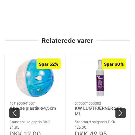
Relaterede varer
Spar 52%
Spar 60%
4011905041667
5705574055382
4 bolde plastik ø4,5cm
KW LUGTFJERNER 200
ML
Standard salgspris DKK
Standard salgspris DKK
24,95
125,00
DKK 12,00
DKK 49,95