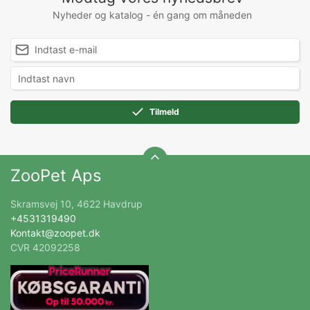
Nyheder og katalog - én gang om måneden
Tilmeld
ZooPet Aps
Skramsvej 10, 4622 Havdrup
+4531319490
Kontakt@zoopet.dk
CVR 42092258