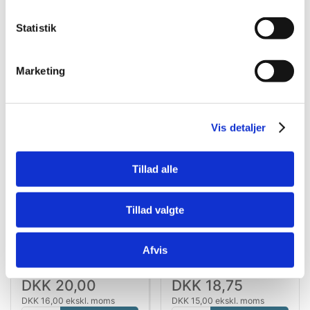
Statistik
Bestsælgende varer i Kattelegetøj
Marketing
Spar 20%
Spar 58%
Vis detaljer
Tillad alle
BEGRÆNSET ANTAL!
Tillad valgte
4008239133687
5701883372561
Vitakraft Laser Pointer til
Kradsebræt m. stjerner
Kat – Catch the Light
Companion og duft
Afvis
Fisk 8 cm
Standard salgspris DKK
Standard salgspris DKK
25,00
45,00
DKK 20,00
DKK 18,75
DKK 16,00 ekskl. moms
DKK 15,00 ekskl. moms