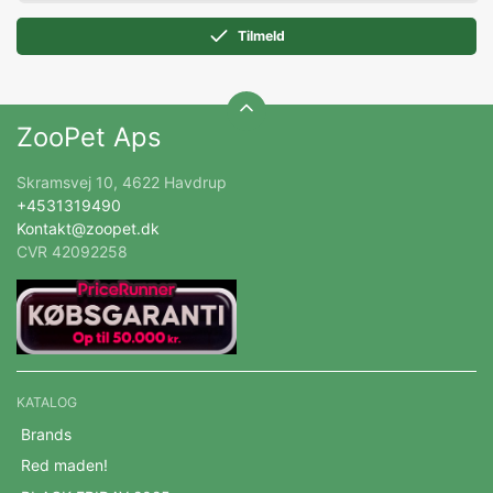
Tilmeld
ZooPet Aps
Skramsvej 10, 4622 Havdrup
+4531319490
Kontakt@zoopet.dk
CVR 42092258
KATALOG
Brands
Red maden!