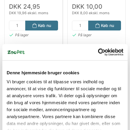
DKK 24,95
DKK 10,00
DKK 19,96 ekskl. moms
DKK 8,00 ekskl. moms
Køb nu
Køb nu
På lager
På lager
Denne hjemmeside bruger cookies
Vi bruger cookies til at tilpasse vores indhold og
annoncer, til at vise dig funktioner til sociale medier og til
at analysere vores trafik. Vi deler også oplysninger om
Bestsælgende varer i Kattelegetøj
din brug af vores hjemmeside med vores partnere inden
for sociale medier, annonceringspartnere og
analysepartnere. Vores partnere kan kombinere disse
data med andre oplysninger, du har givet dem, eller som
Spar 20%
Spar 58%