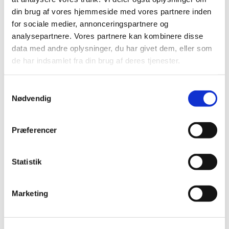
DKK 20,00
DKK 18,75
din brug af vores hjemmeside med vores partnere inden
DKK 16,00 ekskl. moms
DKK 15,00 ekskl. moms
for sociale medier, annonceringspartnere og
Køb nu
Køb nu
analysepartnere. Vores partnere kan kombinere disse
På lager
På lager
data med andre oplysninger, du har givet dem, eller som
de har indsamlet fra din brug af deres tjenester.
Samtykkevalg
Nødvendig
Præferencer
Statistik
Information
Specifikationer
Marketing
væghængt krydsfiner kattemøbel fjer dinglende legetøj
blød plejebørste
Type: Kattens liv
Størrelse (Cm): L 40 x B 26 x H 45