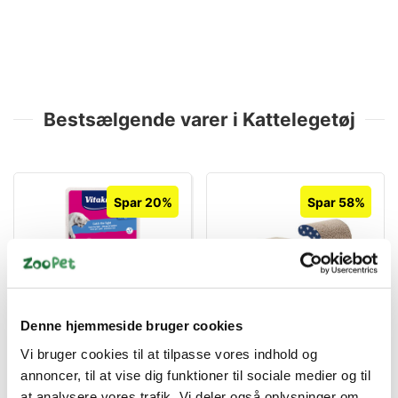
Bestsælgende varer i Kattelegetøj
Spar 20%
Spar 58%
BEGRÆNSET ANTAL!
4008239133687
5701883372561
Denne hjemmeside bruger cookies
Vitakraft Laser Pointer til
Kradsebræt m. stjerner
Kat – Catch the Light
Companion og duft
Vi bruger cookies til at tilpasse vores indhold og
Fisk 8 cm
Standard salgspris DKK
Standard salgspris DKK
annoncer, til at vise dig funktioner til sociale medier og til
25,00
45,00
at analysere vores trafik. Vi deler også oplysninger om