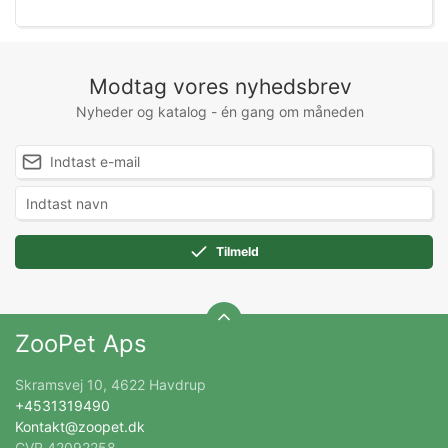
Modtag vores nyhedsbrev
Nyheder og katalog - én gang om måneden
Tilmeld
ZooPet Aps
Skramsvej 10, 4622 Havdrup
+4531319490
Kontakt@zoopet.dk
CVR 42092258