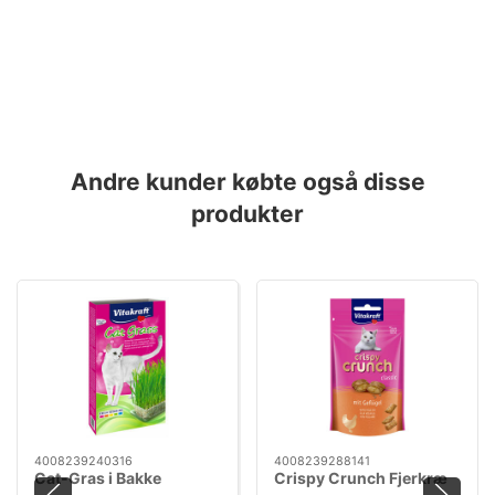
Andre kunder købte også disse
produkter
4008239240316
4008239288141
Cat-Gras i Bakke
Crispy Crunch Fjerkræ