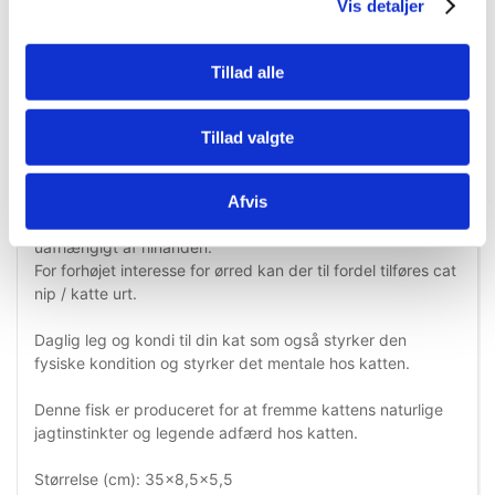
Vis detaljer
Tillad alle
Information
Specifikationer
Tillad valgte
Fiskens hoved og krop holdes sammen af et fladt stykke
Afvis
stofgummi, så katten kan bevæge hoved og krop
uafhængigt af hinanden.
For forhøjet interesse for ørred kan der til fordel tilføres cat
nip / katte urt.
Daglig leg og kondi til din kat som også styrker den
fysiske kondition og styrker det mentale hos katten.
Denne fisk er produceret for at fremme kattens naturlige
jagtinstinkter og legende adfærd hos katten.
Størrelse (cm): 35x8,5x5,5