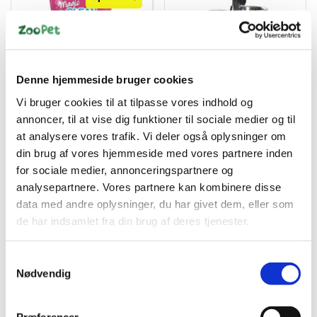
Denne hjemmeside bruger cookies
4008239308740
4011905249230
Vitakraft magic clean
Stander incl.skåle 2x4,7l
Vi bruger cookies til at tilpasse vores indhold og
lavendel 5l.
just
annoncer, til at vise dig funktioner til sociale medier og til
Standard salgspris DKK
at analysere vores trafik. Vi deler også oplysninger om
DKK 399,95
89,00
din brug af vores hjemmeside med vores partnere inden
DKK 69,00
DKK 319,96 ekskl. moms
for sociale medier, annonceringspartnere og
DKK 55,20 ekskl. moms
analysepartnere. Vores partnere kan kombinere disse
Køb nu
Køb nu
data med andre oplysninger, du har givet dem, eller som
På lager
På lager
de har indsamlet fra din brug af deres tjenester.
Samtykkevalg
Nødvendig