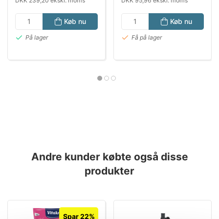
DKK 239,20 ekskl. moms
DKK 95,96 ekskl. moms
Køb nu
Køb nu
På lager
Få på lager
Andre kunder købte også disse
produkter
Spar 22%