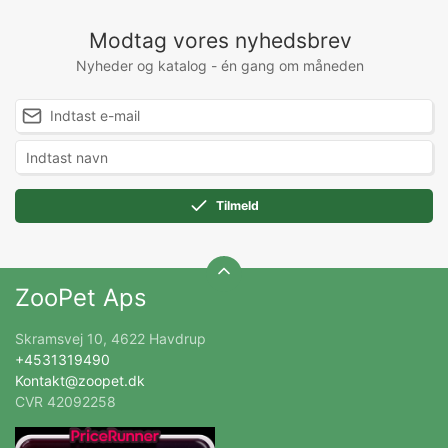
Modtag vores nyhedsbrev
Nyheder og katalog - én gang om måneden
Tilmeld
ZooPet Aps
Skramsvej 10, 4622 Havdrup
+4531319490
Kontakt@zoopet.dk
CVR 42092258