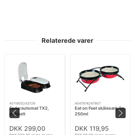
Relaterede varer
4011905243726
4047974247907
Foderautomat TX2,
Eat on Feet skålesæt, 2x
dobbelt
250ml
DKK 299,00
DKK 119,95