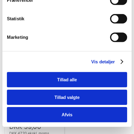
Præferencer
Statistik
Bestsælgende varer i Katteskåle &
Foderautomater
Marketing
Vis detaljer
Tillad alle
Tillad valgte
4011905247625
Kufra vand-og
foderautom 1,5l
Afvis
DKK 59,00
DKK 47,20 ekskl. moms