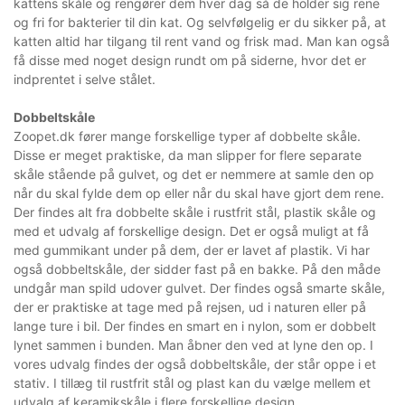
kattens skåle og rengører dem hver dag så de holder sig rene
og fri for bakterier til din kat. Og selvfølgelig er du sikker på, at
katten altid har tilgang til rent vand og frisk mad. Man kan også
få disse med noget design rundt om på siderne, hvor det er
indprentet i selve stålet.
Dobbeltskåle
Zoopet.dk fører mange forskellige typer af dobbelte skåle.
Disse er meget praktiske, da man slipper for flere separate
skåle stående på gulvet, og det er nemmere at samle den op
når du skal fylde dem op eller når du skal have gjort dem rene.
Der findes alt fra dobbelte skåle i rustfrit stål, plastik skåle og
med et udvalg af forskellige design. Det er også muligt at få
med gummikant under på dem, der er lavet af plastik. Vi har
også dobbeltskåle, der sidder fast på en bakke. På den måde
undgår man spild udover gulvet. Der findes også smarte skåle,
der er praktiske at tage med på rejsen, ud i naturen eller på
lange ture i bil. Der findes en smart en i nylon, som er dobbelt
lynet sammen i bunden. Man åbner den ved at lyne den op. I
vores udvalg findes der også dobbeltskåle, der står oppe i et
stativ. I tillæg til rustfrit stål og plast kan du vælge mellem et
udvalg af keramikskåle i flere forskellige design.