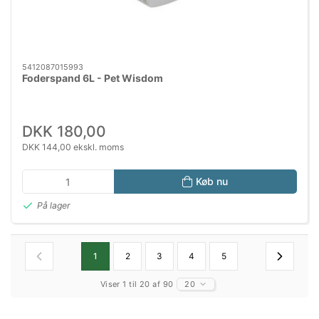
5412087015993
Foderspand 6L - Pet Wisdom
DKK 180,00
DKK 144,00 ekskl. moms
Køb nu
På lager
1
2
3
4
5
Viser 1 til 20 af 90
20