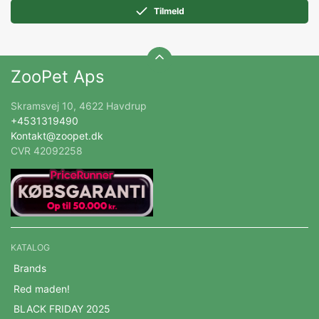
Tilmeld
ZooPet Aps
Skramsvej 10, 4622 Havdrup
+4531319490
Kontakt@zoopet.dk
CVR 42092258
KATALOG
Brands
Red maden!
BLACK FRIDAY 2025