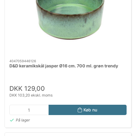
4047059446126
D&D keramikskål jasper Ø16 cm. 700 ml. grøn trendy
DKK 129,00
DKK 103,20 ekskl. moms
Køb nu
På lager