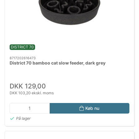
DISTRICT 70
8717202616473
District 70 bamboo cat slow feeder, dark grey
DKK 129,00
DKK 103,20 ekskl. moms
Køb nu
På lager