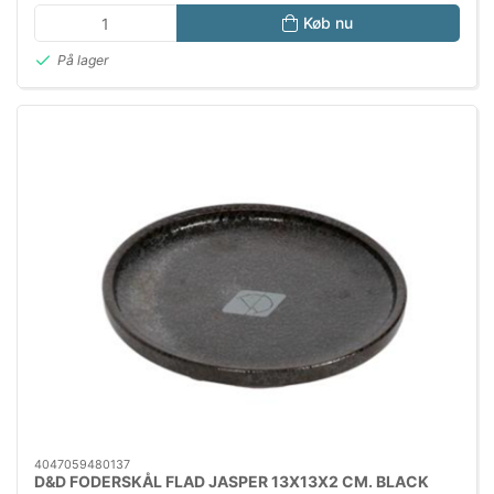
Køb nu
På lager
4047059480137
D&D FODERSKÅL FLAD JASPER 13X13X2 CM. BLACK