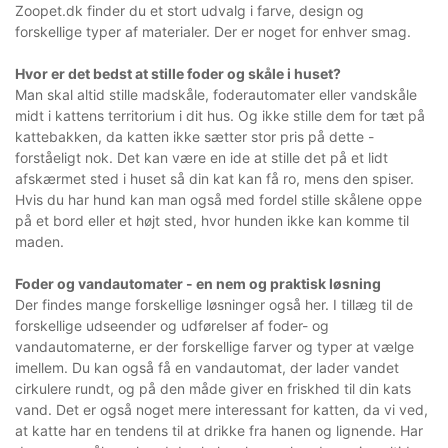
Zoopet.dk finder du et stort udvalg i farve, design og
forskellige typer af materialer. Der er noget for enhver smag.
Hvor er det bedst at stille foder og skåle i huset?
Man skal altid stille madskåle, foderautomater eller vandskåle
midt i kattens territorium i dit hus. Og ikke stille dem for tæt på
kattebakken, da katten ikke sætter stor pris på dette -
forståeligt nok. Det kan være en ide at stille det på et lidt
afskærmet sted i huset så din kat kan få ro, mens den spiser.
Hvis du har hund kan man også med fordel stille skålene oppe
på et bord eller et højt sted, hvor hunden ikke kan komme til
maden.
Foder og vandautomater - en nem og praktisk løsning
Der findes mange forskellige løsninger også her. I tillæg til de
forskellige udseender og udførelser af foder- og
vandautomaterne, er der forskellige farver og typer at vælge
imellem. Du kan også få en vandautomat, der lader vandet
cirkulere rundt, og på den måde giver en friskhed til din kats
vand. Det er også noget mere interessant for katten, da vi ved,
at katte har en tendens til at drikke fra hanen og lignende. Har