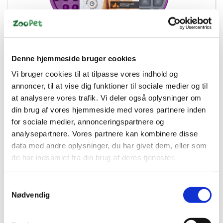
9349785006243
LickiMat Slomo cat lilla
Denne hjemmeside bruger cookies
Vi bruger cookies til at tilpasse vores indhold og
DKK 125,00
annoncer, til at vise dig funktioner til sociale medier og til
DKK 100,00 ekskl. moms
at analysere vores trafik. Vi deler også oplysninger om
din brug af vores hjemmeside med vores partnere inden
Køb nu
for sociale medier, annonceringspartnere og
analysepartnere. Vores partnere kan kombinere disse
På lager
data med andre oplysninger, du har givet dem, eller som
de har indsamlet fra din brug af deres tjenester.
Samtykkevalg
Nødvendig