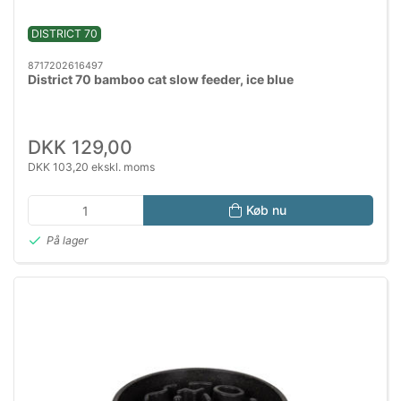
DISTRICT 70
8717202616497
District 70 bamboo cat slow feeder, ice blue
DKK 129,00
DKK 103,20 ekskl. moms
Køb nu
På lager