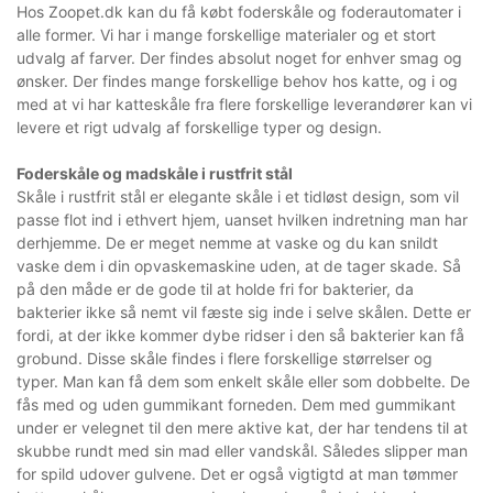
Hos Zoopet.dk kan du få købt foderskåle og foderautomater i
alle former. Vi har i mange forskellige materialer og et stort
udvalg af farver. Der findes absolut noget for enhver smag og
ønsker. Der findes mange forskellige behov hos katte, og i og
med at vi har katteskåle fra flere forskellige leverandører kan vi
levere et rigt udvalg af forskellige typer og design.
Foderskåle og madskåle i rustfrit stål
Skåle i rustfrit stål er elegante skåle i et tidløst design, som vil
passe flot ind i ethvert hjem, uanset hvilken indretning man har
derhjemme. De er meget nemme at vaske og du kan snildt
vaske dem i din opvaskemaskine uden, at de tager skade. Så
på den måde er de gode til at holde fri for bakterier, da
bakterier ikke så nemt vil fæste sig inde i selve skålen. Dette er
fordi, at der ikke kommer dybe ridser i den så bakterier kan få
grobund. Disse skåle findes i flere forskellige størrelser og
typer. Man kan få dem som enkelt skåle eller som dobbelte. De
fås med og uden gummikant forneden. Dem med gummikant
under er velegnet til den mere aktive kat, der har tendens til at
skubbe rundt med sin mad eller vandskål. Således slipper man
for spild udover gulvene. Det er også vigtigtd at man tømmer