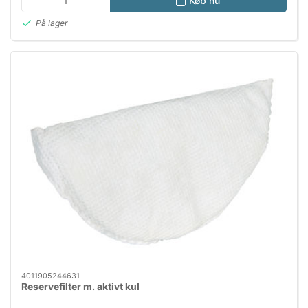
Køb nu
På lager
4011905244631
Reservefilter m. aktivt kul