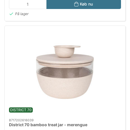
Køb nu
På lager
DISTRICT 70
8717202616039
District 70 bamboo treat jar - merengue