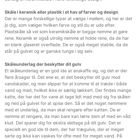
Skåle i keramik eller plastik i et hav af farver og design
Der er mange forskellige typer at vælge i mellem, og her er det
jo dig, som vælger hvilken farve og stil du er ude efter.
Plastskåle så vel som keramikskåle er begge nemme at gøre
rene. Keramik er også utrolig nemme at holde rene, da de har
en blank glaseret overflade. De er også meget stabile, da de
står på gulvet og er ganske tunge i sig selv.
Skåleunderlag der beskytter dit gulv
Et skåleunderlag er en god ide at anskaffe sig, og det er der
flere årsager til. Det ene er, at det beskytter dit gulv mod
vandskader, og man slipper for at komme til at træde i både
vand og mad, hvilket ikke er særlig lækkert. Der findes mange
katte, der har det for vane at tage lidt mad med sig fra skålen
og ned på gulvet for at spise den. Så er det noget nemmere
med et underlag, da man skal rengøre efter katten. De er
nemme at rengøre, da man bare kan tørre dem af med en våd
klud. Det sparer dig for ekstra slidtage på dit gulv. Det er
specielt en god ide til dem, der har trægulve, der er meget
sarte og ikke kan vaskes for ofte med for meget vand. På