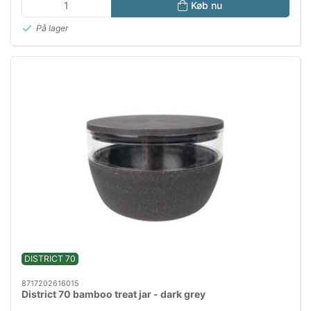
Køb nu
På lager
DISTRICT 70
8717202616015
District 70 bamboo treat jar - dark grey