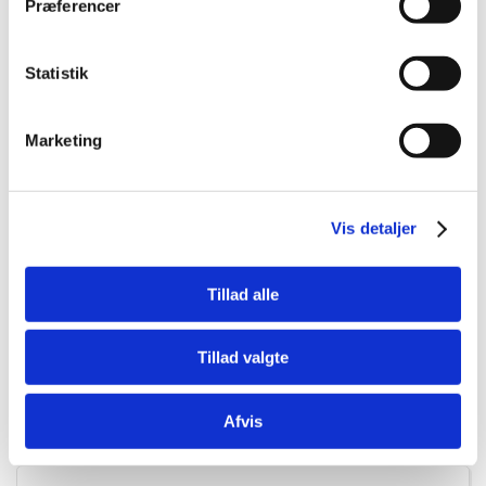
Præferencer
Statistik
Marketing
4047059480144
D&D SKÅL JASPER Ø13,5 CM. 200 ML. BLACK DOTS
Vis detaljer
Tillad alle
DKK 89,00
DKK 71,20 ekskl. moms
Tillad valgte
Køb nu
Afvis
På lager