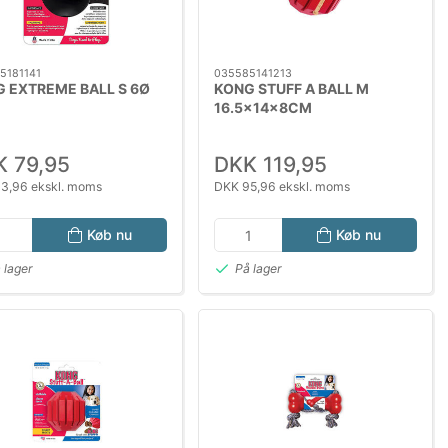
5181141
035585141213
 EXTREME BALL S 6Ø
KONG STUFF A BALL M
16.5x14x8CM
 79,95
DKK 119,95
3,96 ekskl. moms
DKK 95,96 ekskl. moms
Køb nu
Køb nu
 lager
På lager