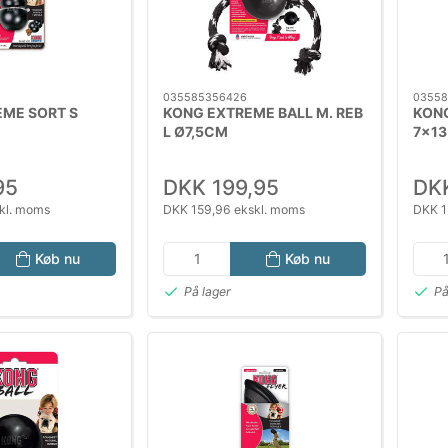
035585356426
03558
ME SORT S
KONG EXTREME BALL M. REB
KON
L Ø7,5CM
7x1
95
DKK 199,95
DKK
kl. moms
DKK 159,96 ekskl. moms
DKK 1
Køb nu
Køb nu
På lager
På