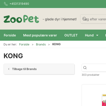
+4531319490
- glade dyr i hjemmet!
Forside
Mest populære varer
OUTLET
Hund
KONG
Du er her:
Forside
Brands
KONG
Tilbage til Brands
303 produkter