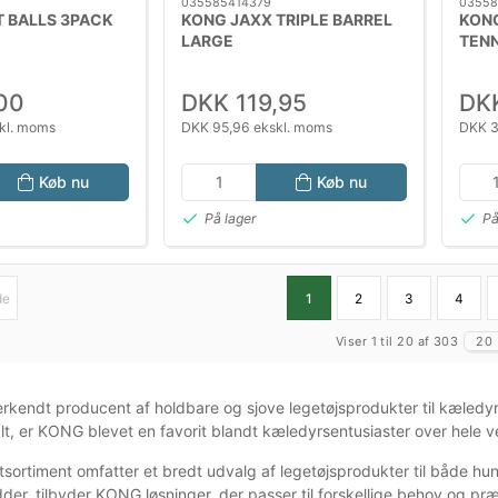
035585414379
03558
 BALLS 3PACK
KONG JAXX TRIPLE BARREL
KON
LARGE
TENN
00
DKK 119,95
DK
kl. moms
DKK 95,96 ekskl. moms
DKK 3
Køb nu
Køb nu
På lager
På
de
1
2
3
4
Viser 1 til 20 af 303
20
kendt producent af holdbare og sjove legetøjsprodukter til kæledyr. 
lt, er KONG blevet en favorit blandt kæledyrsentusiaster over hele v
ortiment omfatter et bredt udvalg af legetøjsprodukter til både hunde
der, tilbyder KONG løsninger, der passer til forskellige behov og pr