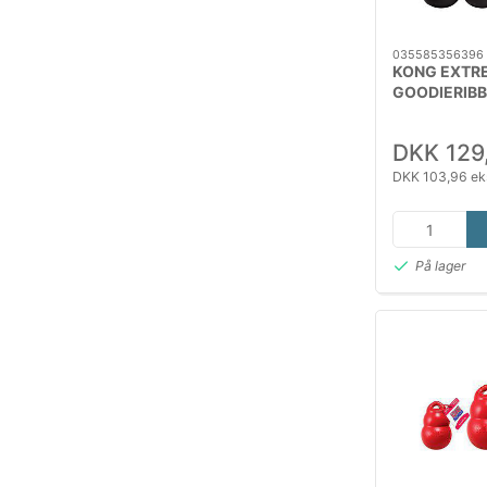
035585356396
KONG EXTR
GOODIERIB
6x18x4,5C
DKK 129
DKK 103,96 ek
På lager