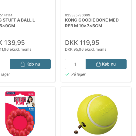
5141114
035585780009
 STUFF A BALL L
KONG GOODIE BONE MED
15x9CM
REB M 19x7x5CM
 139,95
DKK 119,95
11,96 ekskl. moms
DKK 95,96 ekskl. moms
Køb nu
Køb nu
 lager
På lager