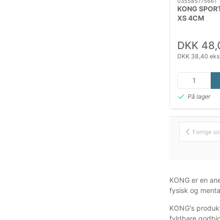
035585775661
KONG SPORT
XS 4CM
DKK 48,
DKK 38,40 eks
På lager
Forrige si
KONG er en aner
fysisk og menta
KONG's produkts
fyldbare godbid