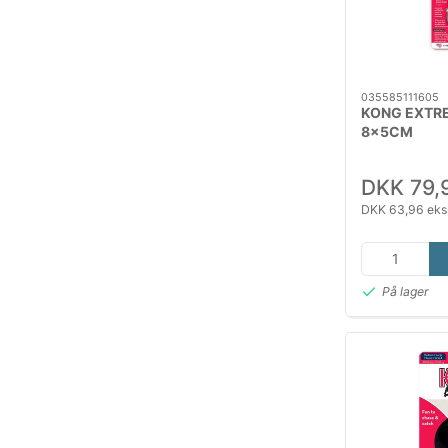
035585111605
KONG EXTRE
8x5CM
DKK 79,
DKK 63,96 eks
På lager