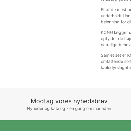
Et af de mest p
underholdt i lan
belønning for d
KONG lægger sto
opfylder de høj
naturlige behov
Samlet set er K
omfattende sort
kæledyrslegetøj
Modtag vores nyhedsbrev
Nyheder og katalog - én gang om måneden