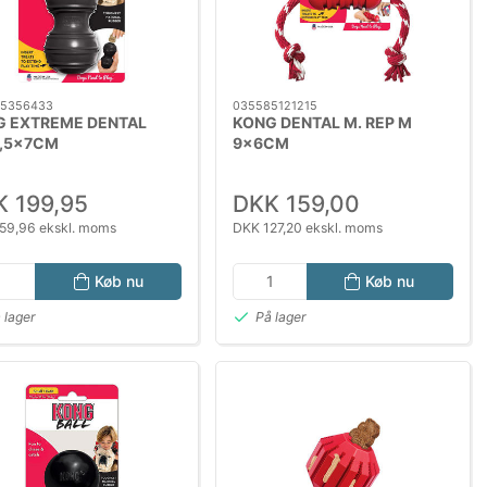
5356433
035585121215
G EXTREME DENTAL
KONG DENTAL M. REP M
3,5x7CM
9x6CM
 199,95
DKK 159,00
59,96 ekskl. moms
DKK 127,20 ekskl. moms
Køb nu
Køb nu
 lager
På lager