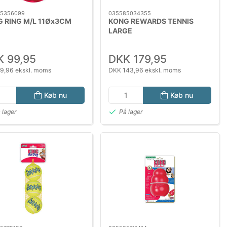
5356099
035585034355
 RING M/L 11Øx3CM
KONG REWARDS TENNIS
LARGE
 99,95
DKK 179,95
9,96 ekskl. moms
DKK 143,96 ekskl. moms
Køb nu
Køb nu
 lager
På lager