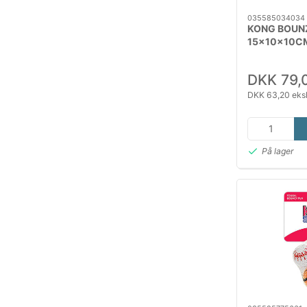
035585034034
KONG BOUN
15x10x10C
DKK 79,
DKK 63,20 eks
På lager