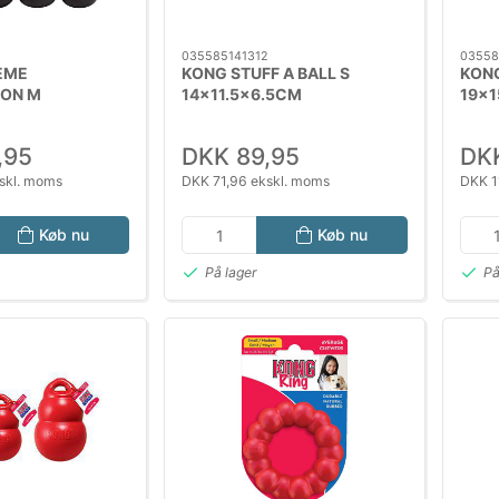
035585141312
03558
EME
KONG STUFF A BALL S
KONG
BON M
14x11.5x6.5CM
19x
M
,95
DKK 89,95
DKK
skl. moms
DKK 71,96 ekskl. moms
DKK 1
Køb nu
Køb nu
På lager
På