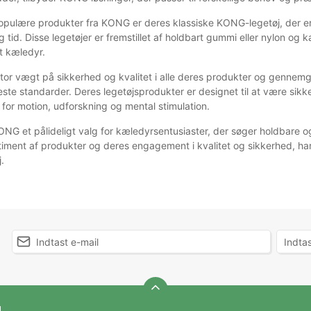
opulære produkter fra KONG er deres klassiske KONG-legetøj, der er
g tid. Disse legetøjer er fremstillet af holdbart gummi eller nylon og 
it kæledyr.
r vægt på sikkerhed og kvalitet i alle deres produkter og gennemgår
este standarder. Deres legetøjsprodukter er designet til at være sik
 for motion, udforskning og mental stimulation.
ONG et pålideligt valg for kæledyrsentusiaster, der søger holdbare o
iment af produkter og deres engagement i kvalitet og sikkerhed, ha
.