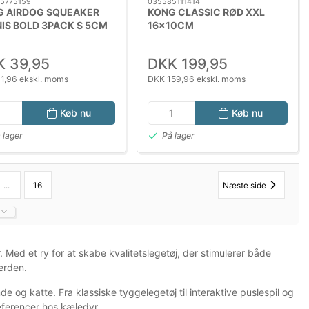
5775159
035585111414
G AIRDOG SQUEAKER
KONG CLASSIC RØD XXL
IS BOLD 3PACK S 5CM
16x10CM
K 39,95
DKK 199,95
1,96 ekskl. moms
DKK 159,96 ekskl. moms
Køb nu
Køb nu
 lager
På lager
...
16
Næste side
Med et ry for at skabe kvalitetslegetøj, der stimulerer både
erden.
 og katte. Fra klassiske tyggelegetøj til interaktive puslespil og
æferencer hos kæledyr.