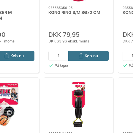
035585356105
03558
ZER M
KONG RING S/M 8Øx2 CM
KONG
M
00
DKK 79,95
DKK
kl. moms
DKK 63,96 ekskl. moms
DKK 7
Køb nu
Køb nu
På lager
På