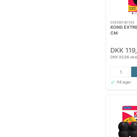
035585181134
KONG EXTRE
CM
DKK 119
DKK 95,96 eks
På lager