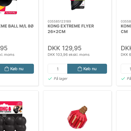
035585123189
03558
ME BALL M/L 8Ø
KONG EXTREME FLYER
KONG
26x2CM
CM
,95
DKK 129,95
DKK
kl. moms
DKK 103,96 ekskl. moms
DKK 6
Køb nu
Køb nu
På lager
På