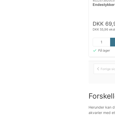
402257392003
Endestykker 
DKK 69,
DKK 55,96 eks
På lager
Forrige si
Forskel
Herunder kan du 
akvarier med et