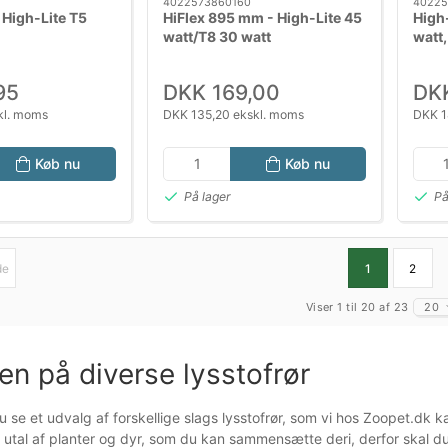
1
4022573860160
40225
High-Lite T5
HiFlex 895 mm - High-Lite 45
High
watt/T8 30 watt
watt,
95
DKK 169,00
DK
kl. moms
DKK 135,20 ekskl. moms
DKK 1
Køb nu
Køb nu
På lager
På
de
1
2
Viser 1 til 20 af 23
20
len på diverse lysstofrør
se et udvalg af forskellige slags lysstofrør, som vi hos Zoopet.dk kan 
 utal af planter og dyr, som du kan sammensætte deri, derfor skal du