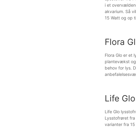
i et overvælden
akvarium. Så vi
15 Watt og op t
Flora G
Flora Glo er et 
plantevækst og 
behov for lys. 
anbefalelsesvær
Life Glo
Life Glo lysstof
Lysstofrøret fra
varianter fra 15