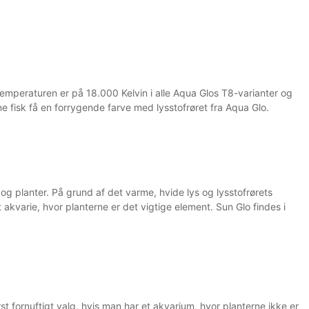
ystemperaturen er på 18.000 Kelvin i alle Aqua Glos T8-varianter og
ine fisk få en forrygende farve med lysstofrøret fra Aqua Glo.
 og planter. På grund af det varme, hvide lys og lysstofrørets
t akvarie, hvor planterne er det vigtige element. Sun Glo findes i
st fornuftigt valg, hvis man har et akvarium, hvor planterne ikke er