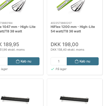
73860184
4022573860207
ex 1047 mm - High-Lite
HiFlex 1200 mm - High-Lite
att/T8 38 watt
54 watt/T8 36 watt
 189,95
DKK 198,00
51,96 ekskl. moms
DKK 158,40 ekskl. moms
Køb nu
Køb nu
 lager
På lager