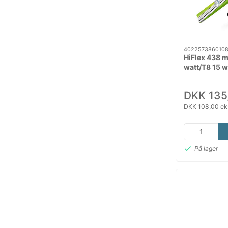
402257386010
HiFlex 438 m
watt/T8 15 w
DKK 135
DKK 108,00 ek
På lager