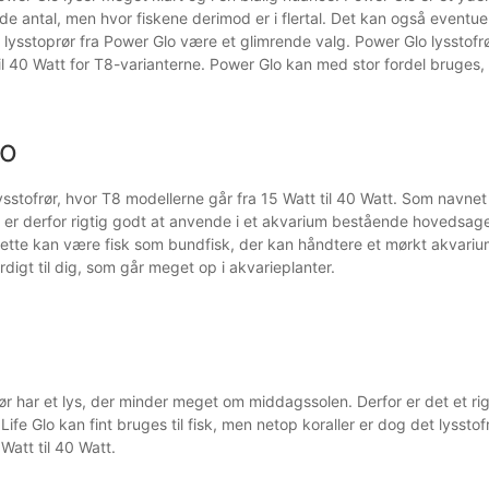
de antal, men hvor fiskene derimod er i flertal. Det kan også eventue
l lysstoprør fra Power Glo være et glimrende valg. Power Glo lyssto
il 40 Watt for T8-varianterne. Power Glo kan med stor fordel bruges, h
lo
lysstofrør, hvor T8 modellerne går fra 15 Watt til 40 Watt. Som navnet
er derfor rigtig godt at anvende i et akvarium bestående hovedsagelig
Dette kan være fisk som bundfisk, der kan håndtere et mørkt akvariu
digt til dig, som går meget op i akvarieplanter.
rør har et lys, der minder meget om middagssolen. Derfor er det et rigt
 Life Glo kan fint bruges til fisk, men netop koraller er dog det lysstofr
 Watt til 40 Watt.