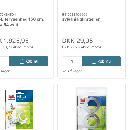
73464504
5410288109909
-Lite lysenhed 150 cm,
sylvania glimtæller
x 54 watt
 1.925,95
DKK 29,95
.540,76 ekskl. moms
DKK 23,96 ekskl. moms
Køb nu
Køb nu
 lager
På lager