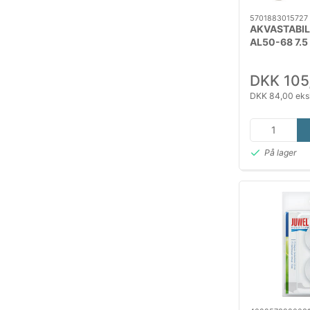
5701883015727
AKVASTABIL
AL50-68 7.
DKK 105
DKK 84,00 eks
På lager