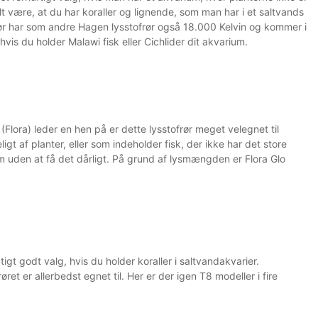
lt være, at du har koraller og lignende, som man har i et saltvands
frør har som andre Hagen lysstofrør også 18.000 Kelvin og kommer i
vis du holder Malawi fisk eller Cichlider dit akvarium.
 (Flora) leder en hen på er dette lysstofrør meget velegnet til
t af planter, eller som indeholder fisk, der ikke har det store
m uden at få det dårligt. På grund af lysmængden er Flora Glo
igt godt valg, hvis du holder koraller i saltvandakvarier.
øret er allerbedst egnet til. Her er der igen T8 modeller i fire