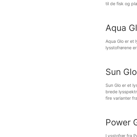
til de fisk og p
Aqua G
Aqua Glo er et l
lysstofrørene er
Sun Glo
Sun Glo er et ly
brede lysspektru
fire varianter f
Power 
Lysstofrør fra P