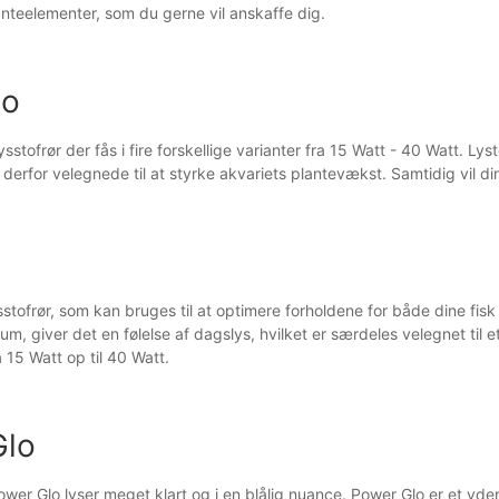
lanteelementer, som du gerne vil anskaffe dig.
lo
ysstofrør der fås i fire forskellige varianter fra 15 Watt - 40 Watt. L
 derfor velegnede til at styrke akvariets plantevækst. Samtidig vil d
sstofrør, som kan bruges til at optimere forholdene for både dine fisk
m, giver det en følelse af dagslys, hvilket er særdeles velegnet til e
ra 15 Watt op til 40 Watt.
Glo
ower Glo lyser meget klart og i en blålig nuance. Power Glo er et yder