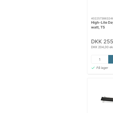
402257386324
High-Lite D
watt, T5
DKK 255
DKK 204,00 ek
På lager