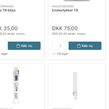
73940404
4022573920055
x T8 klips
Endestykker T8
K 35,00
DKK 75,00
8,00 ekskl. moms
DKK 60,00 ekskl. moms
Køb nu
Køb nu
 lager
På lager