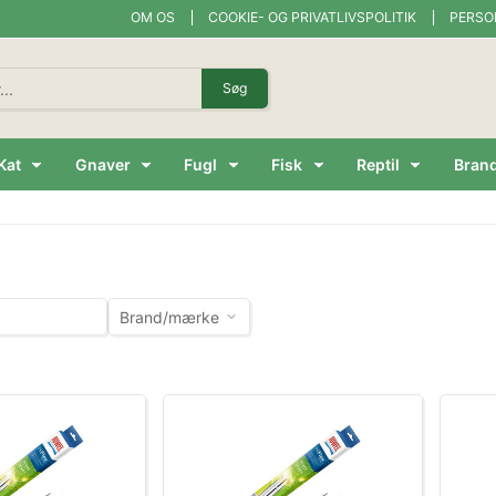
OM OS
COOKIE- OG PRIVATLIVSPOLITIK
PERSO
Søg
Kat
Gnaver
Fugl
Fisk
Reptil
Bran
Brand/mærke