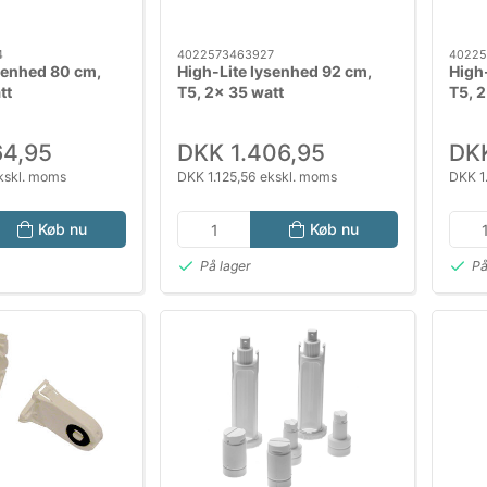
4
4022573463927
40225
senhed 80 cm,
High-Lite lysenhed 92 cm,
High
tt
T5, 2x 35 watt
T5, 2
64,95
DKK 1.406,95
DKK
kskl. moms
DKK 1.125,56 ekskl. moms
DKK 1
Køb nu
Køb nu
På lager
På