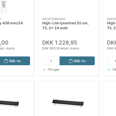
6
4022573463552
40225
ay 438 mm/24
High-Lite lysenhed 55 cm,
High
T5, 2x 24 watt
T5, 2
,00
DKK 1.228,95
DKK
skl. moms
DKK 983,16 ekskl. moms
DKK 9
Køb nu
Køb nu
På lager
På