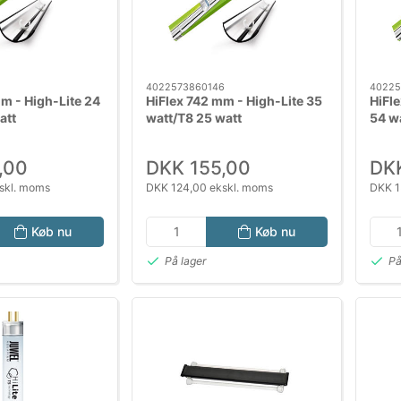
8
4022573860146
40225
m - High-Lite 24
HiFlex 742 mm - High-Lite 35
HiFl
att
watt/T8 25 watt
54 w
,00
DKK 155,00
DKK
skl. moms
DKK 124,00 ekskl. moms
DKK 1
Køb nu
Køb nu
På lager
På