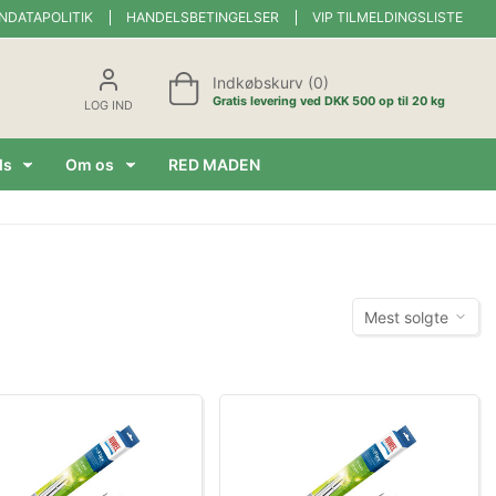
NDATAPOLITIK
HANDELSBETINGELSER
VIP TILMELDINGSLISTE
Indkøbskurv (0)
Gratis levering ved DKK 500 op til 20 kg
LOG IND
ds
Om os
RED MADEN
Mest solgte