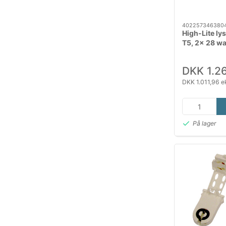
402257346380
High-Lite ly
T5, 2x 28 wa
DKK 1.2
DKK 1.011,96 e
På lager