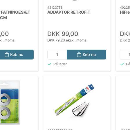
42123758
40225
 FATNINGESÆT
ADDAPTOR RETROFIT
HiFle
5 CM
,00
DKK 99,00
DK
kl. moms
DKK 79,20 ekskl. moms
DKK 2
Køb nu
Køb nu
På lager
På