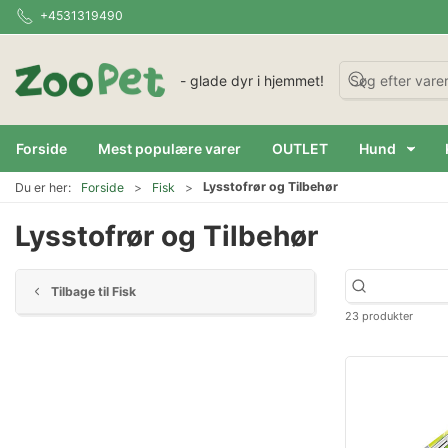
+4531319490
- glade dyr i hjemmet!
Forside
Mest populære varer
OUTLET
Hund
Lysstofrør og Tilbehør
Du er her:
Forside
Fisk
Lysstofrør og Tilbehør
Tilbage til Fisk
23 produkter