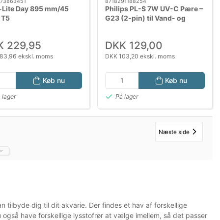
73863451
8718291188254
-Lite Day 895 mm/45
Philips PL-S 7W UV-C Pære –
 T5
G23 (2-pin) til Vand- og
Luftdesinfektion
K 229,95
DKK 129,00
83,96 ekskl. moms
DKK 103,20 ekskl. moms
Køb nu
Køb nu
 lager
På lager
Næste side
tilbyde dig til dit akvarie. Der findes et hav af forskellige
 også have forskellige lysstofrør at vælge imellem, så det passer