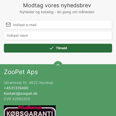
Modtag vores nyhedsbrev
Nyheder og katalog - én gang om måneden
Tilmeld
ZooPet Aps
Skramsvej 10, 4622 Havdrup
+4531319490
Kontakt@zoopet.dk
CVR 42092258