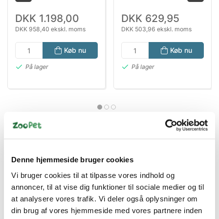
350
DKK 1.198,00
DKK 629,95
DKK 958,40 ekskl. moms
DKK 503,96 ekskl. moms
Køb nu
Køb nu
På lager
På lager
Denne hjemmeside bruger cookies
Vi bruger cookies til at tilpasse vores indhold og
Bestsælgende varer i Lysstofrør og
annoncer, til at vise dig funktioner til sociale medier og til
Tilbehør
at analysere vores trafik. Vi deler også oplysninger om
din brug af vores hjemmeside med vores partnere inden