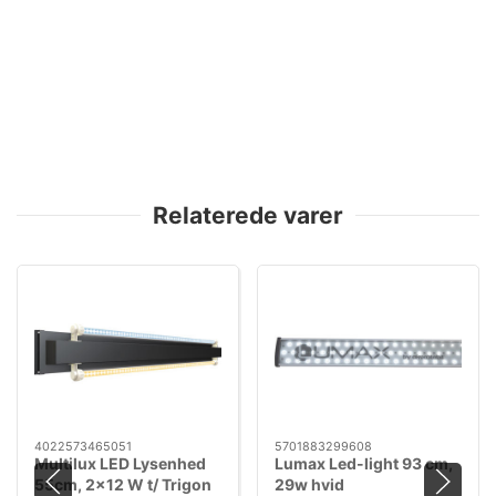
Relaterede varer
4022573465051
5701883299608
Multilux LED Lysenhed
Lumax Led-light 93 cm,
55cm, 2x12 W t/ Trigon
29w hvid