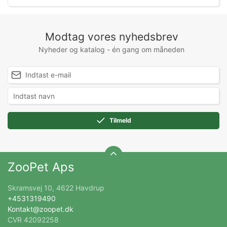
Modtag vores nyhedsbrev
Nyheder og katalog - én gang om måneden
Tilmeld
ZooPet Aps
Skramsvej 10, 4622 Havdrup
+4531319490
Kontakt@zoopet.dk
CVR 42092258