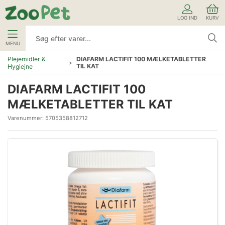
LOG IND
KURV
MENU
Plejemidler &
DIAFARM LACTIFIT 100 MÆLKETABLETTER
TIL KAT
Hygiejne
DIAFARM LACTIFIT 100
MÆLKETABLETTER TIL KAT
Varenummer:
5705358812712