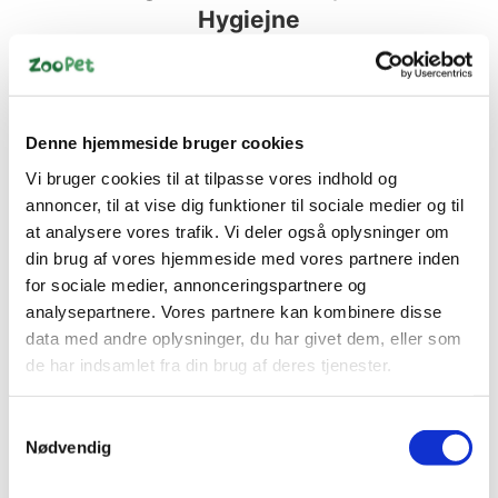
Hygiejne
Spar 60%
Denne hjemmeside bruger cookies
Vi bruger cookies til at tilpasse vores indhold og
annoncer, til at vise dig funktioner til sociale medier og til
at analysere vores trafik. Vi deler også oplysninger om
din brug af vores hjemmeside med vores partnere inden
5705574055351
5705574055382
for sociale medier, annonceringspartnere og
KW Citronella Hund/ Kat
KW LUGTFJERNER 200
- 400ml
ML
analysepartnere. Vores partnere kan kombinere disse
Standard salgspris DKK
data med andre oplysninger, du har givet dem, eller som
DKK 99,95
125,00
de har indsamlet fra din brug af deres tjenester.
DKK 49,95
DKK 79,96 ekskl. moms
DKK 39,96 ekskl. moms
Samtykkevalg
Køb nu
Køb nu
Nødvendig
På lager
Få på lager