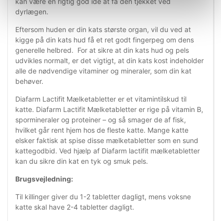
kan være en rigtig god idé at få den tjekket ved
dyrlægen.
Eftersom huden er din kats største organ, vil du ved at
kigge på din kats hud få et ret godt fingerpeg om dens
generelle helbred. For at sikre at din kats hud og pels
udvikles normalt, er det vigtigt, at din kats kost indeholder
alle de nødvendige vitaminer og mineraler, som din kat
behøver.
Diafarm Lactifit Mælketabletter er et vitamintilskud til
katte. Diafarm Lactifit Mælketabletter er rige på vitamin B,
spormineraler og proteiner – og så smager de af fisk,
hvilket går rent hjem hos de fleste katte. Mange katte
elsker faktisk at spise disse mælketabletter som en sund
kattegodbid. Ved hjælp af Diafarm lactifit mælketabletter
kan du sikre din kat en tyk og smuk pels.
Brugsvejledning:
Til killinger giver du 1-2 tabletter dagligt, mens voksne
katte skal have 2-4 tabletter dagligt.