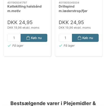
4011905041797
4011905045504
Kattekilling halsbånd
Drillepind
m.motiv
m.læderstrop/fjer
DKK 24,95
DKK 24,95
DKK 19,96 ekskl. moms
DKK 19,96 ekskl. moms
Køb nu
Køb nu
På lager
På lager
Bestsælgende varer i Plejemidler &