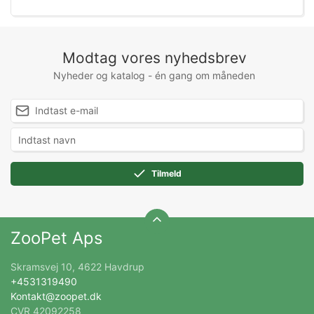
Modtag vores nyhedsbrev
Nyheder og katalog - én gang om måneden
Tilmeld
ZooPet Aps
Skramsvej 10, 4622 Havdrup
+4531319490
Kontakt@zoopet.dk
CVR 42092258