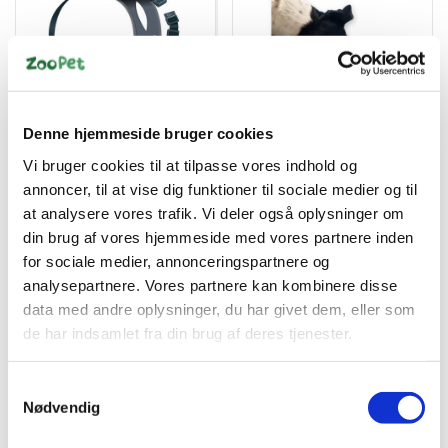
4011905234922
4011905349428
Denne hjemmeside bruger cookies
Løbetidsbukser str.2
Snackbold, naturgummi
sort S-M 32-39cm
9cm
Vi bruger cookies til at tilpasse vores indhold og
annoncer, til at vise dig funktioner til sociale medier og til
DKK 59,95
DKK 89,95
at analysere vores trafik. Vi deler også oplysninger om
DKK 47,96 ekskl. moms
DKK 71,96 ekskl. moms
din brug af vores hjemmeside med vores partnere inden
for sociale medier, annonceringspartnere og
Køb nu
Køb nu
analysepartnere. Vores partnere kan kombinere disse
På lager
På lager
data med andre oplysninger, du har givet dem, eller som
de har indsamlet fra din brug af deres tjenester.
Samtykkevalg
Nødvendig