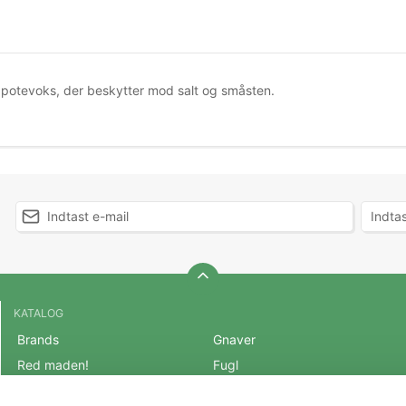
potevoks, der beskytter mod salt og småsten.
KATALOG
Brands
Gnaver
Red maden!
Fugl
BLACK FRIDAY 2025
Fisk