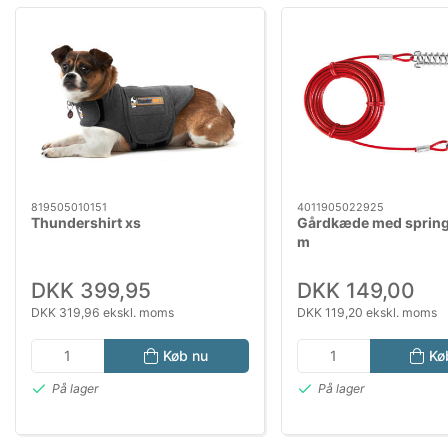
819505010151
4011905022925
Thundershirt xs
Gårdkæde med spring
m
DKK 399,95
DKK 149,00
DKK 319,96 ekskl. moms
DKK 119,20 ekskl. moms
Køb nu
Kø
På lager
På lager