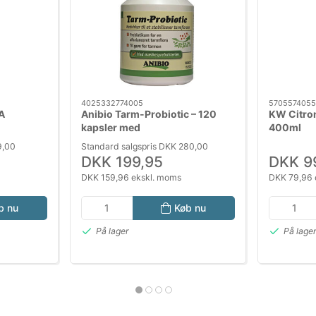
4025332774005
5705574055
A
Anibio Tarm-Probiotic – 120
KW Citron
kapsler med
400ml
mælkesyrebakterier til hund og
9,00
Standard salgspris DKK 280,00
kat
DKK 199,95
DKK 9
DKK 159,96 ekskl. moms
DKK 79,96 
b nu
Køb nu
På lager
På lage