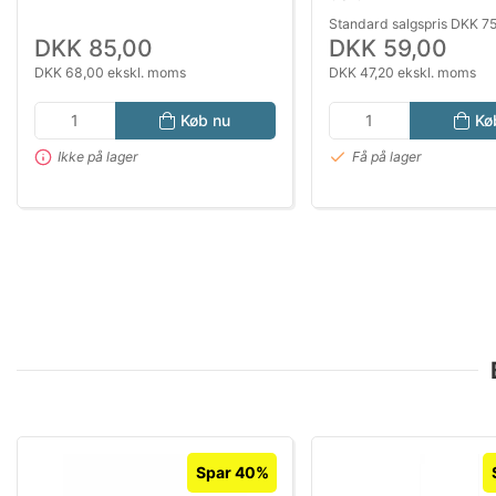
Standard salgspris DKK 7
DKK 85,00
DKK 59,00
DKK 68,00 ekskl. moms
DKK 47,20 ekskl. moms
Køb nu
Kø
Ikke på lager
Få på lager
Spar 40%