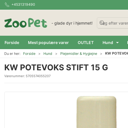
+4531319490
- glade dyr i hjemmet!
Forside
Mest populære varer
OUTLET
Hund
KW POTEVOKS
Du er her:
Forside
Hund
Plejemidler & Hygiejne
KW POTEVOKS STIFT 15 G
Varenummer:
5705574055207