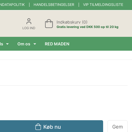
NDATAPOLITIK
HANDELSBETINGELSER
VIP TILMELDINGSLISTE
Indkøbskurv (0)
Gratis levering ved DKK 500 op til 20 kg
LOG IND
ds
Om os
RED MADEN
Køb nu
Gem