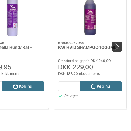
351
5705574052954
ella Hund/ Kat -
KW HVID SHAMPOO 1000ML
Standard salgspris DKK 249,00
9,95
DKK 229,00
ekskl. moms
DKK 183,20 ekskl. moms
Køb nu
Køb nu
r
På lager