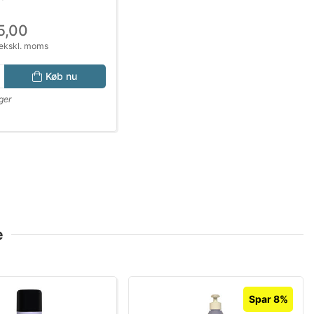
5,00
ekskl. moms
Køb nu
ger
e
Spar 8%