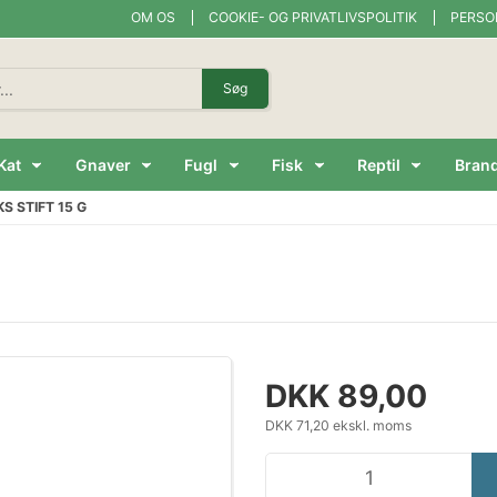
OM OS
COOKIE- OG PRIVATLIVSPOLITIK
PERSO
Søg
Kat
Gnaver
Fugl
Fisk
Reptil
Bran
 STIFT 15 G
DKK 89,00
DKK 71,20 ekskl. moms