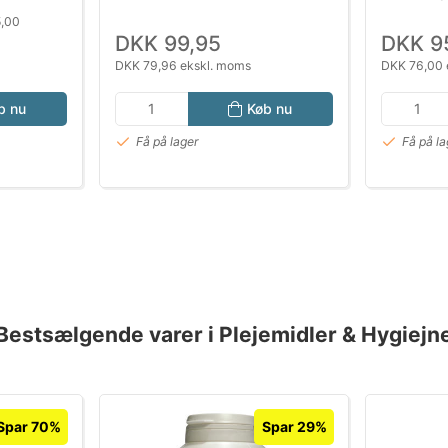
5,00
DKK 99,95
DKK 9
DKK 79,96 ekskl. moms
DKK 76,00 
b nu
Køb nu
Få på lager
Få på la
Bestsælgende varer i Plejemidler & Hygiejn
Spar 70%
Spar 29%