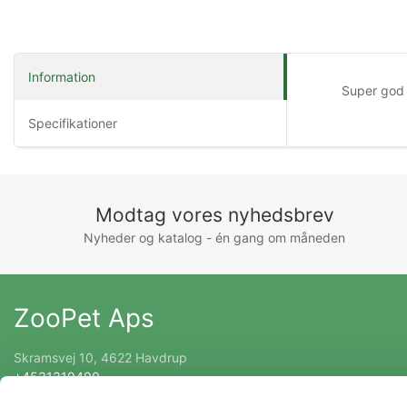
Information
Super god 
Specifikationer
Modtag vores nyhedsbrev
Nyheder og katalog - én gang om måneden
ZooPet Aps
Skramsvej 10, 4622 Havdrup
+4531319490
Kontakt@zoopet.dk