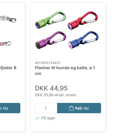
4011905134437
fjeder 8
Flasher til hunde og katte, ø 1
cm
DKK 44,95
DKK 35,96 ekskl. moms
b nu
Køb nu
På lager