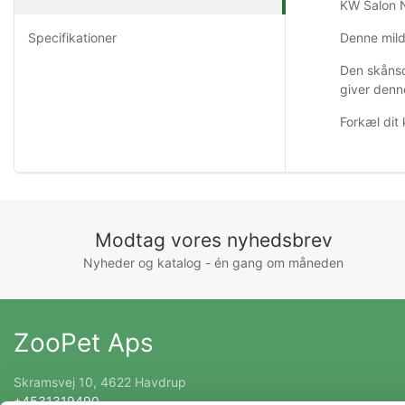
KW Salon Ne
Specifikationer
Denne mild
Den skånsom
giver denn
Forkæl dit 
Modtag vores nyhedsbrev
Nyheder og katalog - én gang om måneden
ZooPet Aps
Skramsvej 10, 4622 Havdrup
+4531319490