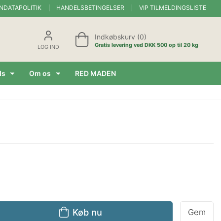
NDATAPOLITIK
HANDELSBETINGELSER
VIP TILMELDINGSLISTE
Indkøbskurv (0)
Gratis levering ved DKK 500 op til 20 kg
LOG IND
ds
Om os
RED MADEN
Køb nu
Gem