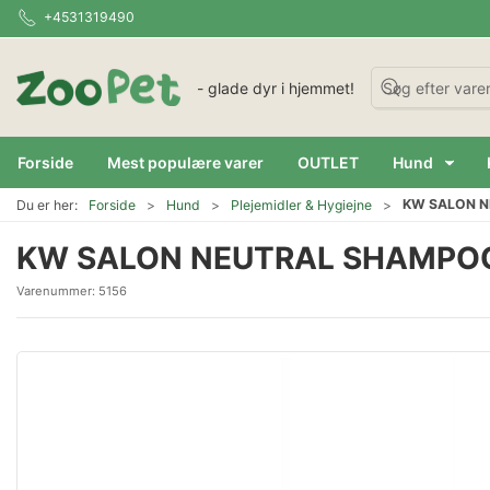
+4531319490
- glade dyr i hjemmet!
Forside
Mest populære varer
OUTLET
Hund
KW SALON N
Du er her:
Forside
Hund
Plejemidler & Hygiejne
KW SALON NEUTRAL SHAMPOO
Varenummer:
5156