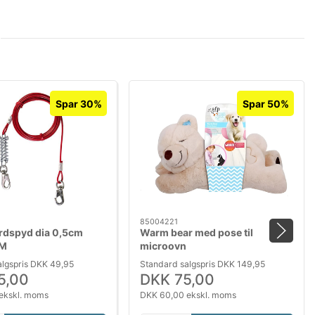
Spar 30%
Spar 50%
85004221
jordspyd dia 0,5cm
Warm bear med pose til
3M
microovn
algspris DKK 49,95
Standard salgspris DKK 149,95
5,00
DKK 75,00
ekskl. moms
DKK 60,00 ekskl. moms