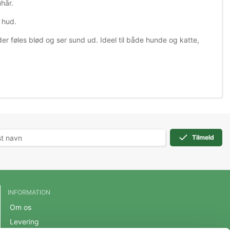
uhår.
 hud.
er føles blød og ser sund ud. Ideel til både hunde og katte,
Tilmeld
INFORMATION
Om os
Levering