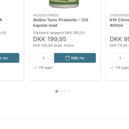
4025332774005
5705574055
A
Anibio Tarm-Probiotic – 120
KW Citron
kapsler med
400ml
mælkesyrebakterier til hund og
9,00
Standard salgspris DKK 280,00
kat
DKK 199,95
DKK 9
DKK 159,96 ekskl. moms
DKK 79,96 
b nu
Køb nu
På lager
På lage