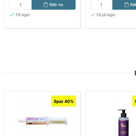
Køb nu
Kø
På lager
Få på lager
Spar 40%