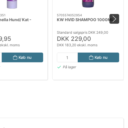
351
5705574052954
ella Hund/ Kat -
KW HVID SHAMPOO 1000ML
Standard salgspris DKK 249,00
9,95
DKK 229,00
ekskl. moms
DKK 183,20 ekskl. moms
Køb nu
Køb nu
r
På lager