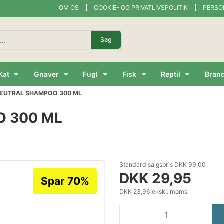
OM OS
COOKIE- OG PRIVATLIVSPOLITIK
PERSO
Søg
Kat
Gnaver
Fugl
Fisk
Reptil
Bran
EUTRAL SHAMPOO 300 ML
 300 ML
Standard salgspris DKK 99,00
DKK 29,95
Spar 70%
DKK 23,96 ekskl. moms