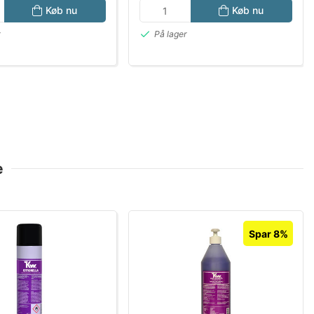
Køb nu
Køb nu
r
På lager
e
Spar 8%