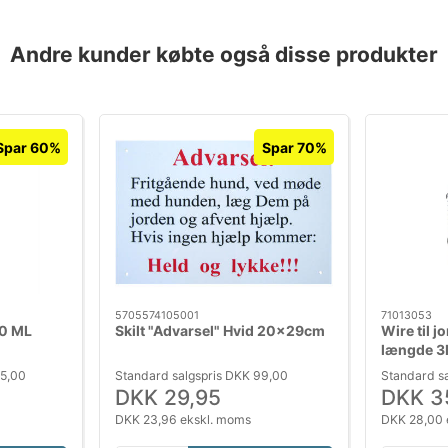
Andre kunder købte også disse produkter
Spar 60%
Spar 70%
5705574105001
71013053
0 ML
Skilt "Advarsel" Hvid 20x29cm
Wire til 
længde 
25,00
Standard salgspris DKK 99,00
Standard s
DKK 29,95
DKK 3
DKK 23,96 ekskl. moms
DKK 28,00 