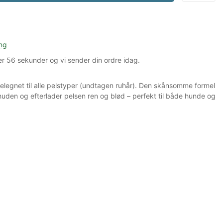
ng
er
55 sekunder
og vi sender din ordre idag.
legnet til alle pelstyper (undtagen ruhår). Den skånsomme formel
e huden og efterlader pelsen ren og blød – perfekt til både hunde og