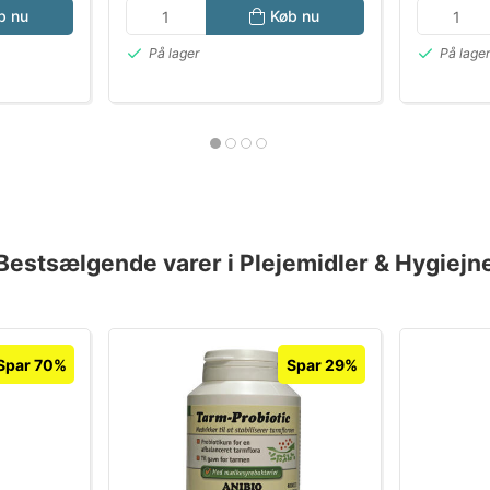
b nu
Køb nu
På lager
På lage
Bestsælgende varer i Plejemidler & Hygiejn
Spar 70%
Spar 29%