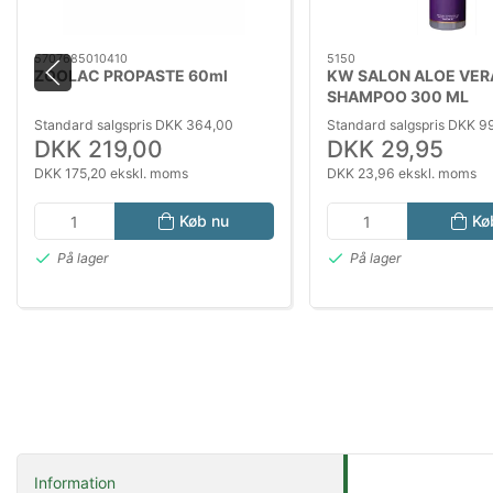
5707685010410
5150
ZOOLAC PROPASTE 60ml
KW SALON ALOE VER
SHAMPOO 300 ML
Standard salgspris DKK 364,00
Standard salgspris DKK 9
DKK 219,00
DKK 29,95
DKK 175,20 ekskl. moms
DKK 23,96 ekskl. moms
Køb nu
Kø
På lager
På lager
Information